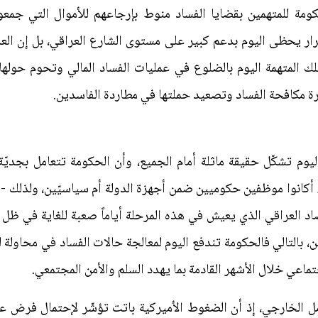
مة للمتهمين بقضايا الفساد منوط بإرجاعهم للأموال التي جمعوها 
رار يحظى اليوم بدعم كبير على مستوى الشارع العراقي، بل إن الع
ك المتهمة اليوم بالضلوع في عمليات الفساد المالي وتحوم حولها ا
رة مكافحة الفساد وتصعيد حملتها في مطاردة الفاسدين.
اليوم تشكّل حقيقة ماثلة أمام الجميع، وأن الحكومة تتعامل بجديّة
 أكانوا موظفين حكوميين ضمن أجهزة الدولة أم سياسيّين، ولذلك -
تصاد العراقي الذي يعيش في هذه المرحلة أياماً صعبة للغاية في ظل
بالتالي فالحكومة تندفع اليوم لمعالجة حالات الفساد في محاولة لرد
اعي خلال الأشهر القادمة بما يهدد السلم والأمن المجتمعي.
مل الخارجي، إذ أن الضغوط الأميركية باتت تؤشّر لإحتمال فرض ع