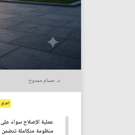
د. حسام ممدوح
العراق
عملية الإصلاح سواء على مس
منظومة متكاملة تتضمن إص