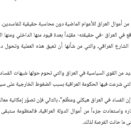
ن أموال العراق للأعوام الماضية دون محاسبة حقيقية للفاسدين، م
قع في العراق -في حقيقته- مقيّداً بعدة قيود منها الداخلي ومنها 
الشارع العراقي، والتي من شأنها أن تعيق هذه العملية وتحول دون
يد من القوى السياسية في العراق والتي تحوم حولها شبهات الفساد ل
التي شرعت فيها الحكومة العراقية بسبب الضغوط الخارجية على سي
"إن الفساد في العراق هيكلي ومنظّم"، بالتالي فإن تصوّر إمكانية معا
ه واستعادت جزءاً من أموال الدولة العراقية، فالمنظومة ستبقى 
تى ما حانت الفرصة لذلك.