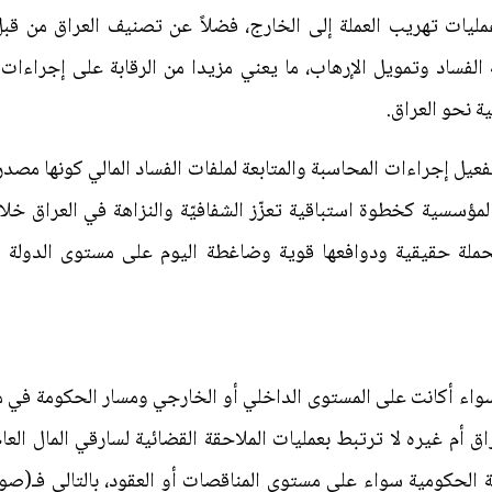
لفساد وتمويل الإرهاب، ما يعني مزيدا من الرقابة على إجراءات 
ة نحو العراق.
فعيل إجراءات المحاسبة والمتابعة لملفات الفساد المالي كونها مصد
المؤسسية كخطوة استباقية تعزّز الشفافيّة والنزاهة في العراق خلال 
لحملة حقيقية ودوافعها قوية وضاغطة اليوم على مستوى الدولة ال
واء أكانت على المستوى الداخلي أو الخارجي ومسار الحكومة في مكا
 أم غيره لا ترتبط بعمليات الملاحقة القضائية لسارقي المال العا
 الحكومية سواء على مستوى المناقصات أو العقود، بالتالي فـ(صو