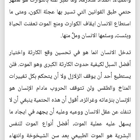
والضياء، اضداد متلازمة، وما نعبر عنه بالكوارث هو مظهر
حتمي طبق القوانين التي تسير بها عجلة الكون، ومتى ما
استطاع الانسان ايقاف الكوارث ومنع الموت تعفنت الحياة
وبئست، وسئمها الانسان وملَّ منها.
تدخل الانسان انما هو في تحسين وقع الكارثة واختيار
أفضل السبل لكيفية حدوث الكارثة الكبرى وهو الموت. فلن
يستطيع أحد أن يوقف الزلازل ولا أن يتحكم بكل تغييرات
المناخ والطقس ولن تتوقف الحروب مادام الإنسان هو
الإنسان بنزعاته وغرائزه، أقول أن هذه الحتمية ينبغي أن لا
تنفك عن عقل الانسان ووعيه وعليه أن يجهد في ايجاد ما
يسهل عليه عملية الموت، أفضل أنواع الموت للنفس
البشرية هو الموت الطبيعي بعد سن الشيخوخة وانتهاء