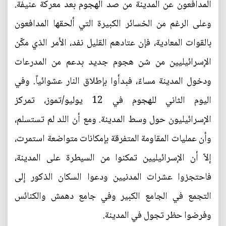
المدافعون عن المدينة من صد الهجوم بعد معركة عنيفة.
وعلى الرغم من الخسائر الكبيرة التي ألحقها المدافعون
بالقوات المعادية، فإن عتادهم القليل نفد، الأمر الذي مكّن
الإسرائيليين من شن هجوم جديد بدعم من المدرعات
ودخول المدينة مساءً، فبدأوا بإطلاق النار عشوائياً. وفي
اليوم الثاني للهجوم في 12 يوليو/تموز، تمركز
الإسرائيليون حول وسط المدينة. ومع أن اللد لم تستسلم،
وأن عمليات المقاومة المتفرقة بإمكانات متواضعة استمرت،
إلاّ أن الإسرائيليين تمكنوا من السيطرة على المدينة،
فاحتجزوا عشرات المدنيين ودعوا السكان الذكور إلى
التجمع في الجامع الكبير وفي جامع دهمش والكنائس
وفرضوا حظر تجول في المدينة.