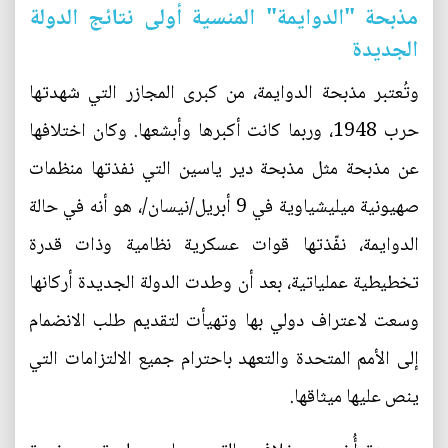
مذبحة "الدوايمة" المنسية أولى نتائج الدولة
الجديدة
وتُعتبر مذبحة الدوايمة، من كبرى المجازر التي شهدتها
حرب 1948، وربما كانت أكبرها وأبشعها. وكان اختلافها
عن مذبحة مثل مذبحة دير ياسين التي نفذتها منظمات
صهيونية ميليشياوية في 9 أبريل/نيسان/، هو أنه في حالة
الدوايمة، نفّذتها قوات عسكرية نظامية وذات قدرة
تخطيطية عملياتية، بعد أن وطدت الدولة الجديدة أركانها
وسعت لاعتراف دولي بها وتهيأت لتقديم طلب الانضمام
إلى الأمم المتحدة والتعهد باحترام جميع الالتزامات التي
ينص عليها ميثاقها.