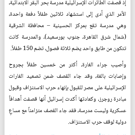
إذ قصفت الطائرات الإسرائيلية مدرسة بحر البقر الابتدائية،
الأمر الذي أدى إلى استشهاد ثلاثين طفلاً دفعة واحدة،
وهي مدرسة تقع بمركز الحسينية – محافظة الشرقية
(شمال شرق القاهرة، جنوب بورسعيد)، والمدرسة كانت
تتكون من طابق واحد يضم ثلاثة‏ فصول، تضم ‏150‏ طفلا‏ً.
وأصيب جراء الغارة، أكثر من خمسين طفلاً بجروح
وإصابات بالغة، وقد جاء القصف ضمن تصعيد الغارات
الإسرائيلية على مصر للقبول بإنهاء حرب الاستنزاف وقبول
مبادرة روجرز، وكعادتها أكدت إسرائيل أنها قصفت أهدافاً
عسكرية وليست مدرسة، فقد جاء القصف متزامناً مع مساعٍ
دولية لوقف حرب الاستنزاف.