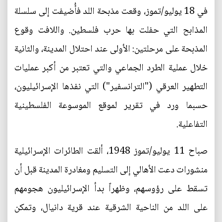
في 18 يوليو/تموز، وقعت مذبحة اللد فأُضيفت إلى سلسلة
المذابح التي حفلت بها حرب فلسطين. واللافت وقوع
المذبحة على مرحلتين: الأولى عند احتلال المدينة، والثانية
خلال عملية الطرد الجماعي والتي تعتبر من أكبر عمليات
التطهير العرقي ("الترانسفير") التي نفذها الإسرائيليون،
حسبما ورد في تقرير لموقع الموسوعة الفلسطينية
التفاعلية.
صباح 11 يوليو/تموز 1948، ألقت الطائرات الإسرائيلية
منشورات دعت الأهالي إلى التسليم ومغادرة المدينة قبل أن
تسقط على رؤوسهم، وظهراً بدأ الإسرائيليون هجومهم
على اللد من الناحية الشرقية عند قرية دانيال، وتمكن