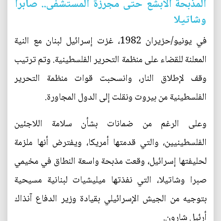
المذبحة الأبشع حتى مجرزة المستشفى.. صابرا
وشاتيلا
في يونيو/حزيران 1982، غزت إسرائيل لبنان مع النية
المعلنة للقضاء على منظمة التحرير الفلسطينية. وتم ترتيب
وقف لإطلاق النار، وانسحبت قوات منظمة التحرير
الفلسطينية من بيروت ونقلت إلى الدول المجاورة.
وعلى الرغم من ضمانات بشأن سلامة اللاجئين
الفلسطينيين، والتي قدمتها أمريكا، ويفترض أنها ملزمة
لحليفتها إسرائيل، وقعت مذبحة واسعة النطاق في مخيمي
صبرا وشاتيلا، التي نفذتها ميليشيات لبنانية مسيحية
بتوجيه من الجيش الإسرائيلي بقيادة وزير الدفاع آنذاك
أرئيل شارون.