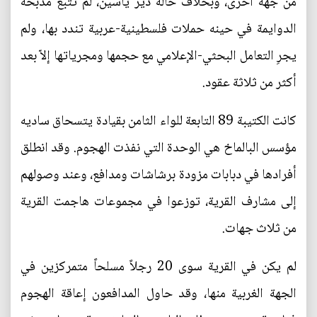
من جهة أُخرى، وبخلاف حالة دير ياسين، لم تتبع مذبحة
الدوايمة في حينه حملات فلسطينية-عربية تندد بها، ولم
يجرِ التعامل البحثي-الإعلامي مع حجمها ومجرياتها إلاّ بعد
أكثر من ثلاثة عقود.
كانت الكتيبة 89 التابعة للواء الثامن بقيادة يتسحاق ساديه
مؤسس البالماخ هي الوحدة التي نفذت الهجوم. وقد انطلق
أفرادها في دبابات مزودة برشاشات ومدافع، وعند وصولهم
إلى مشارف القرية، توزعوا في مجموعات هاجمت القرية
من ثلاث جهات.
لم يكن في القرية سوى 20 رجلاً مسلحاً متمركزين في
الجهة الغربية منها، وقد حاول المدافعون إعاقة الهجوم