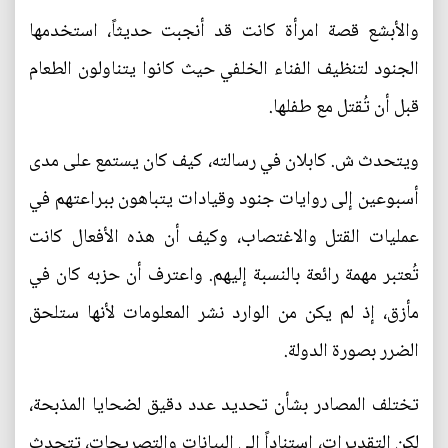
والأبشع قصة امرأة كانت قد أنجبت حديثاً، استخدمها
الجنود لتنظيف الفناء الخلفي حيث كانوا يتناولون الطعام
قبل أن تُقتل مع طفلها.
ويتحدث ش. كابلان في رسالته، كيف كان يستمع على مدى
أسبوعين إلى روايات جنود وقيادات يتباهون ببراعتهم في
عمليات القتل والاغتصاب، وكيف أن هذه الأفعال كانت
تُعتبر مهمة رائعة بالنسبة إليهم. واعترف أن حزبه كان في
مأزق، إذ لم يكن من الوارد نشر المعلومات لأنها ستلحق
الضرر بصورة الدولة.
تختلف المصادر بشأن تحديد عدد دقيق لضحايا المذبحة،
لكن التقديرات، استناداً إلى البيانات والتصريحات، تتحدث