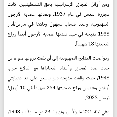
ومن أوائل المجازر الإسرائيلية بحق الفلسطينيين، كانت
مجزرة القدس في عام 1937، ونفذتها عصابة الأرجون
الصهيونية، وعدد ضحايا مجهول وتلاها في مارس/آذار
1938 مذبحة في حيفا نفذتها عصابة الأرجون أيضاً وراح
ضحيتها 18 شهيداً.
وتواصلت المذابح الصهيونية إلى أن بلغت ذروتها سواء من
حيث عدد المجازر وأعداد ضحاياها مع اندلاع حرب
1948، حيث وقعت مذبحة دير ياسين على يد عصابتي
أرغون وشتيرن وراح ضحيتها 254 شهيداً في 10 أبريل/
نيسان 2023.
وفي ليلة الـ22 مايو/أيار، ونهار الـ23 من مايو/أيار 1948،