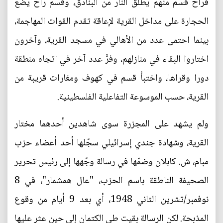
فراح قسم منهم يطلق النار من البنادق، وقسم راح يضع
الحجارة على مداخل القرية لإعاقة تقدم القوات المهاجمة،
بينما احتمى عدد من الأهالي في مسجد القرية، وآخرون
اختاروا البقاء في منازلهم، وفرَّ عدد آخر في اتجاه منطقة
دورا وقراها، واختبأ قسم في كهوف ومغارات قريبة من
القرية، حسب الموسوعة التفاعلية الفلسطينية.
ولم يشهد على المجزرة سوى شاهدين أحدهما مختار
القرية، وشهادة جندي إسرائيلي سجّلها أحد أعضاء حزب
مبام، ش. كابلان وضمّها في رسالة وجّهها إلى رئيس تحرير
الصحيفة الناطقة باسم الحزب، "عال همشمار"، في 8
نوفمبر/تشرين الثاني 1948، أي بعد 9 أيام من وقوع
المذبحة. لكن الرسالة بقيت طي الكتمان إلى حين عثر عليها