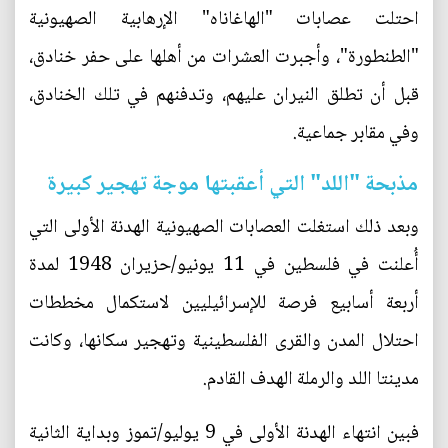
احتلت عصابات "الهاغاناه" الإرهابية الصهيونية
"الطنطورة"، وأجبرت العشرات من أهلها على حفر خنادق،
قبل أن تطلق النيران عليهم، وتدفنهم في تلك الخنادق،
وفي مقابر جماعية.
مذبحة "اللد" التي أعقبتها موجة تهجير كبيرة
وبعد ذلك استغلت العصابات الصهيونية الهدنة الأولى التي
أُعلنت في فلسطين في 11 يونيو/حزيران 1948 لمدة
أربعة أسابيع فرصة للإسرائيليين لاستكمال مخططات
احتلال المدن والقرى الفلسطينية وتهجير سكانها، وكانت
مدينتا اللد والرملة الهدف القادم.
فبين انتهاء الهدنة الأولى في 9 يوليو/تموز وبداية الثانية