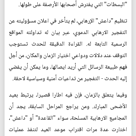
"البسطات" التي يفترش أصحابها الأرصفة على طولها.
تنظيم "داعش" الإرهابي، لم يتأخر في اعلان مسؤوليته عن
التفجير الارهابي الدموي، عبر بيان له تداولته المواقع
الرسمية التابعة له. القراءة الدقيقة للحدث تستوجب
التوقف عند دلالات ودواعي اختيار الزمان والمكان، من أجل
فهم طبيعة الرسائل التي أريد ايصالها، وما يمكن أن يفضي
إليه الحدث - التفجير من تداعيات أمنية وسياسية لاحقة.
وفيما يتعلق بالزمان، فإن فيه اطارا قصيرا، يرتبط بعيد
الأضحى المبارك. ومن يراجع المراحل السابقة، يجد أن
المجاميع الارهابية المسلحة، سواء "القاعدة" أو "داعش"،
اختارت عدة مرات اقتراب موعد العيد لتنفذ عمليات