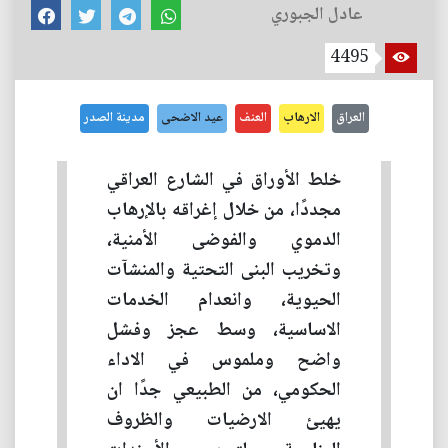
عادل الجبوري
4495
العراق
الارهاب
العنف
عيد الاضحى
مدينة الصدر
خلط الأوراق في الشارع العراقي
مجددًا، من خلال إغراقه بالإرهاب
الدموي والفوضى الأمنية،
وتخريب البنى التحتية والمنشآت
الحيوية، وانعدام الخدمات
الاساسية، وسط عجز وفشل
واضح وملموس في الاداء
الحكومي، من الطبيعي جدًا ان
يهيئ الارضيات والظروف