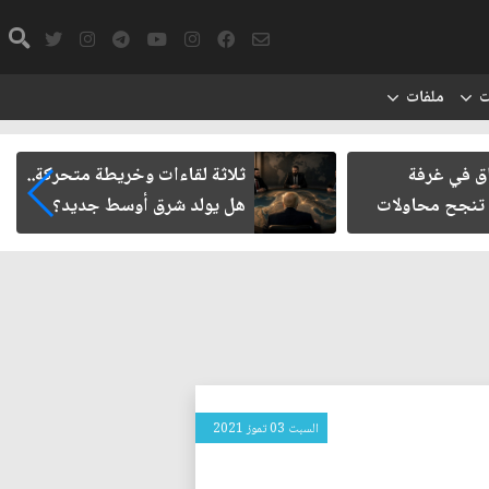
ت
ملفات
اق في غرفة
ثلاثة لقاءات وخريطة متحركة..
 تنجح محاولات
هل يولد شرق أوسط جديد؟
السبت 03 تموز 2021