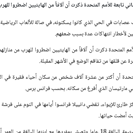
ني تابعة للأمم المتحدة ذكرت أن آلافاً من الهايتيين اضطروا للهرب
 عصابات في الحي الذي كانوا يسكنونه، في صالة للألعاب الرياضية أ
ين لأخطار انتهاكات عدة بسبب ضعفهم.
أمم المتحدة ذكرت أن آلافاً من الهايتيين اضطروا للهرب من منازله
ة عن قلقها من تفاقم الوضع في الأشهر المقبلة.
متحدة أن أكثر من عشرة آلاف شخص من سكان أحياء فقيرة في الع
حي مارتيسان الذي أفرغ من سكانه. بحسب فرانس برس.
 طارئ للإيواء، تقضي دانييلا فرانسوا أيامها في النوم على فرشة 
ث أمضت حياتها.
بدون أي عمل، اضطرت هذه الشابة اليتيمة البالغة 18 عاما وتعيش بمفردها مع ابنت