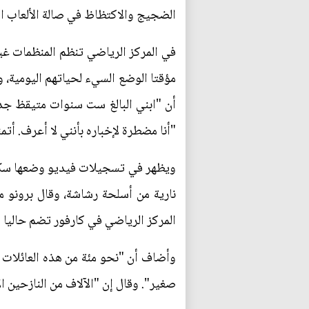
الضجيج والاكتظاظ في صالة الألعاب ال
في المركز الرياضي تنظم المنظمات غير
مؤقتا الوضع السيء لحياتهم اليومية، 
أن "ابني البالغ ست سنوات متيقظ جد
"أنا مضطرة لإخباره بأنني لا أعرف. أتمن
ويظهر في تسجيلات فيديو وضعها سكا
نارية من أسلحة رشاشة، وقال برونو م
المركز الرياضي في كارفور تضم حاليا 1120 شخصا من بينهم 450 طفلا ونحو 600 امرأة وفتاة يعيشون في ظروف صعبة جدا".
وأضاف أن "نحو مئة من هذه العائلات ر
صغير". وقال إن "الآلاف من النازحين ا