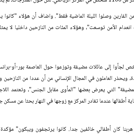
لعائلات الفقيرة.
الفارين وصلوا الليلة الماضية فقط". واضاف أن هؤلاء "كانوا يشع
نعدام الأمن توسعت"، وهؤلاء المئات من النازحين داخليا لا يمث
تقديرات أن أكثر من 5100 شخص لجأوا إلى عائلات مضيفة وتوزعوا حول العاصمة ب
، ويحذر العاملون في المجال الإنساني من أن عددا من النازحين و
مضيفة" التي يعرض بعضها "المأوى مقابل الجنس"، وتعتمد اللاجئة
ة أطفالها عندما تغادر المركز مع زوجها في النهار بحثا عن مسكن ج
الغة 38 عاما "عندما هربنا كان أطفالي خائفين جدا. كانوا يرتجفون ويبكون