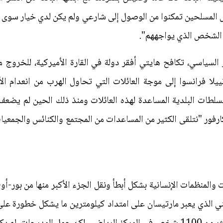
 المسلحين تمكنوا من الوصول إلى شارعي ولم يكن لدي خيار سوى ا
ن الشخص الذي يواجههم".
السياسي، تكافح هايتي أفقر دولة في القارة الأميركية، للخروج من
لا فرانسوا إلى موجة العائلات التي تحاول الهرب من انعدام الأ
سلطات البلدية المساعدة لهذه العائلات ومنذ ذلك الحين لم يضعف
ارفور "نتلقى الكثير من المساعدات من المجتمع والكنائس والجمعيا
والمنظمات الإنسانية بشكل أبطأ ونقل الجزء الأكبر منها من بور-أو-
 الذي يعبر مارتيسان على امتداد كيلومترين ما يشكل خطورة على 