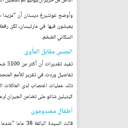
الثامن من حزيران/يونيو تم تسجيل أكثر من 1100 شخص في المركز الرياضي. لكن حول المدرجات، لم يكفّ وصول ا
وأوضح غوتنبرغ ديستان أن "مزيدا من 
يعيشون فيها في مارتيسان، لكن رقعة ا
السكاني الضخم.
الجنس مقابل المأوى
تفيد 
تفاصيل وردت في تقرير للأمم المتحدة
ذلك عمليات اغتصاب لدى العائلات ال
كيتيلين شاتو على تضامن الجيران لرعاي
أطفال مصدومون
قالت السيدة الب