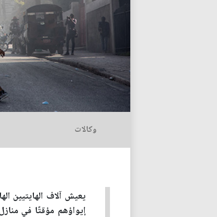
وكالات
يعيش آلاف الهايتيين اله
إيواؤهم مؤقتًا في مناز