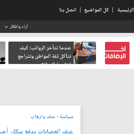
الرئيسية
|
كل المواضيع
|
اتصل بنا
آراء وافكار
س
النسبية.. حين
عندما تتأخر الرواتب: كيف
لباطل
تتآكل ثقة المواطن وتتراجع
إنتاجية الدولة؟
سياسة
-
عنف وارهاب
عنف العصابات يدفع سكان أحياء 