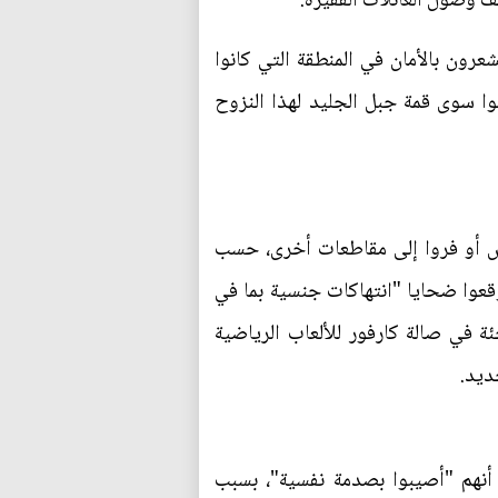
رون بالأمان في المنطقة التي كانوا
لوا سوى قمة جبل الجليد لهذا النزوح
ور-أو-برانس أو فروا إلى مقاطعات أخرى، حسب
قعوا ضحايا "انتهاكات جنسية بما في
 في صالة كارفور للألعاب الرياضية
ديد.
" مؤكدة أنهم "أصيبوا بصدمة نفسية"، بسبب