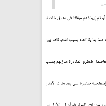
...
و تم إيواؤهم مؤقتًا في منازل خاصة،
م منذ بداية العام بسبب اشتباكات بين
اصمة اضطروا لمغادرة منازلهم بسبب
إسفنجية صغيرة على بعد مئات الأمتار
ها البالغة من العمر أربع سنوات، للفرار فجأة في الأول من