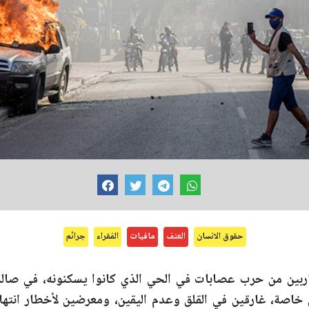
حقوق الانسان
العنف
مافيات
الفقراء
جرائم
اربين من حرب عصابات في الحي الذي كانوا يسكنونه، في صالة 
ل خاصة، غارقين في القلق وعدم اليقين، ومعرضين لأخطار انت