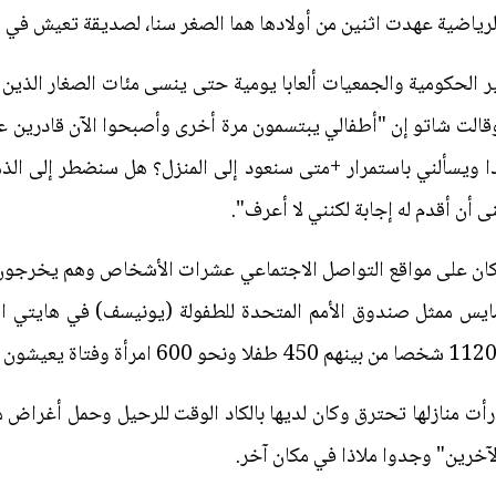
رياضية عهدت اثنين من أولادها هما الصغر سنا، لصديقة تعيش في ك
 الحكومية والجمعيات ألعابا يومية حتى ينسى مئات الصغار الذين
وقالت شاتو إن "أطفالي يبتسمون مرة أخرى وأصبحوا الآن قادرين على
ا ويسألني باستمرار +متى سنعود إلى المنزل؟ هل سنضطر إلى الذ
ى أن أقدم له إجابة لكنني لا أعرف".
ن على مواقع التواصل الاجتماعي عشرات الأشخاص وهم يخرجون 
ايس ممثل صندوق الأمم المتحدة للطفولة (يونيسف) في هايتي الثل
أت منازلها تحترق وكان لديها بالكاد الوقت للرحيل وحمل أغراض 
لآخرين" وجدوا ملاذا في مكان آخر.