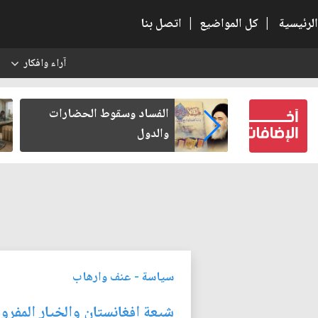
الرئيسية
|
كل المواضيع
|
اتصل بنا
آراء وافكار
س
عين كتب لنفسه
الفساد وسقوط الحضارات
والدول
سياسة
-
عنف وارهاب
شيعة افغانستان والخيار المفر