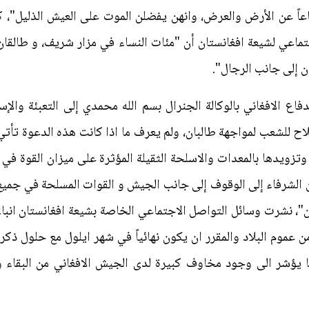
فاعاً عن الأرض والعرض، وانهن يفضلن الموت على العيش الذليل"، 
تماعي لشيعة افغانستان أن "مئات النساء في مزار شریف، و طالقا
ن إلى جانب الرجال".
ع الافغاني بالوكالة الجنرال بسم الله محمدي إلى التعبئة والإست
لاح للشعب لمواجهة طالبان، ولم يعرف ما اذا كانت هذه الدعوة ت
تزويدها بالمعدات والاسلحة الثقيلة المؤثرة على ميزان القوة في 
ن الشرفاء إلى الوقوف إلى جانب الجيش و القوات المسلحة في جمي
ن"، نشرت وسائل التواصل الاجتماعي الخاصة بشيعة افغانستان انبا
ن عموم البلاد والمقرر ان يكون نهائياً في شهر ايلول مع حلول ذ
التجارة العالمي عام 2001، مما يؤشر الى وجود مخاوف كبيرة لدى الجيش الافغاني