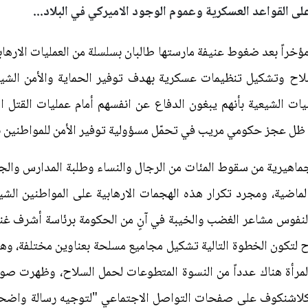
ى القواعد العسكرية وعموم الوجود الاميركي في البلاد...
ؤخراً بعد ضغوط عنيفة مارستها طالبان بسلسلة من العمليات الارهابي
لاح وتشكيل تنظيمات عسكرية بهدف توفير الحماية والأمن الشيعة
شيعية بأنهم يبغون الدفاع عن انفسهم أمام عمليات القتل الج
في ظل عجز حكومي مريب في تحمّل مسؤولية توفير الأمن للمواطنين 
جماهيرية من سقوط المئات من الرجال والنساء وطلبة المدارس وال
الماضية، ومجرد تكرار هذه الهجمات الارهابية على المواطنين ال
 النفوس مشاعر الغضب والخيبة في آنٍ من الحكومة برئاسة أشرف غ
اح لتكون الخطوة التالية تشكيل مجاميع مسلحة بعناوين مختلفة،
لمرأة هناك عدداً من النسوة المتطوعات لحمل السلاح، وظهرت صور
ق كلاشنكوف على صفحات التواصل الاجتماعي "لتوجيه رسالة واضحة 