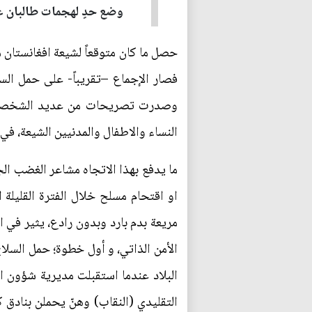
وضع حدٍ لهجمات طالبان عل
حصل ما كان متوقعاً لشيعة افغانستان م
فصار الإجماع –تقريباً- على حمل الس
وصدرت تصريحات من عديد الشخصيات ال
النساء والاطفال والمدنيين الشيعة، 
ما يدفع بهذا الاتجاه مشاعر الغضب ال
او اقتحام مسلح خلال الفترة القليلة 
مريعة بدم بارد وبدون رادع، يثير في
الأمن الذاتي، و أول خطوة؛ حمل السل
البلاد عندما استقبلت مديرية شؤون ا
التقليدي (النقاب) وهنّ يحملن بناد