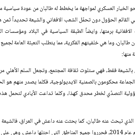
و الخيار العسكري لمواجهة ما يخطط له طالبان من عودة سياسية معترف
القائم الحؤول دون تحمّل الشعب الافغاني والشيعة تحديداً ثمن هذ
لافغانية برمتها، وايضاً الطبقة السياسية في البلاد ومؤسسات ال
 طالبان، وما هي خلفيتهم الفكرية، مما يتطلب التعبئة العامة لجمي
منها:
تعلق بالشيعة فقط، فهي ستلوث ثقافة المجتمع، وتجعل السلم الأهلي مر
الجماعة محكومون بالصمنية الايديولوجية، فكلما يصدر منهم هو الح
ولية التصدّي لخطر محدق كهذا، وكلما تداعت الأيادي لتحمل هذه 
ي الذي تبحث عنه طالبان، كما بحثت عنه داعش في العراق، فالشيعة 
مسؤولية التصدّي لاجتياح هذا التنظيم عام 2014، فحرروا جميع المناطق التي احتل