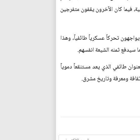
ة، فيما كان الآخرون يقفون متفرجين
يواجهون تحركاً عسكرياً طائفياً، وهذا
ا سيدفع ثمنه الشيعة انفسهم.
وان طائفي الذي يعد مستنقعاً دموياً
ثقافة ومعرفة وتاريخ مشرق.