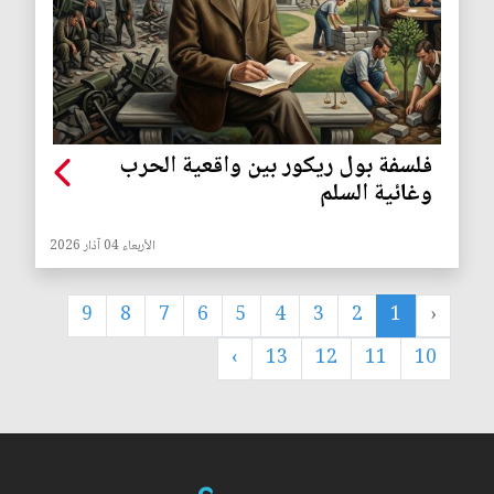
فلسفة بول ريكور بين واقعية الحرب
وغائية السلم
الأربعاء 04 آذار 2026
9
8
7
6
5
4
3
2
1
‹
›
13
12
11
10