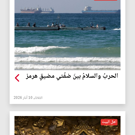
الحربُ والسلامُ بينَ ضفّتي مضيقِ هرمز
الثلاثاء 10 آذار 2026
اهل البيت