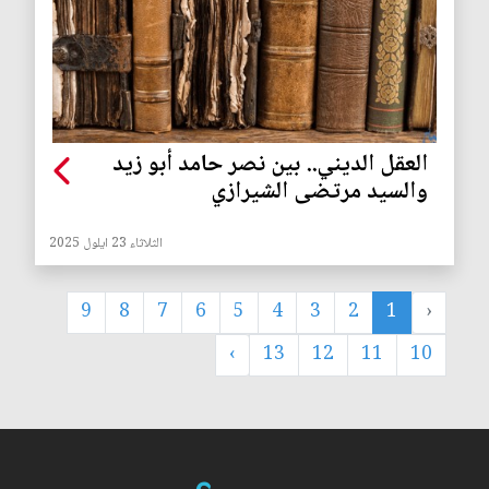
العقل الديني.. بين نصر حامد أبو زيد
والسيد مرتضى الشيرازي
الثلاثاء 23 ايلول 2025
9
8
7
6
5
4
3
2
1
‹
›
13
12
11
10