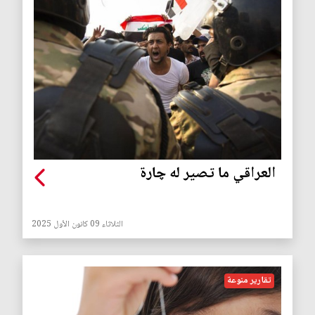
العراقي‭ ‬ما‭ ‬تصير‭ ‬له‭ ‬چارة
الثلاثاء 09 كانون الأول 2025
تقارير منوعة