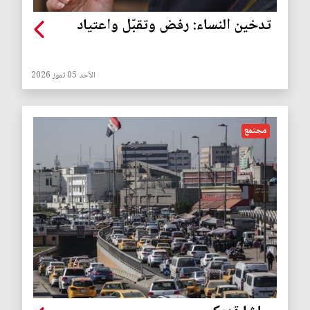
تدخين النساء: رفض وتقبّل واعتياد
الأحد 05 تموز 2026
مجتمع