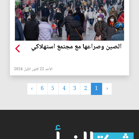
الصين وصراعها مع مجتمع استهلاكي
الأحد 22 كانون الأول 2024
›
6
5
4
3
2
1
‹