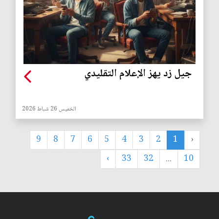
جيل زد يهز الإعلام التقليدي
الخميس 26 شباط 2026
9
8
7
6
5
4
3
2
1
‹
›
33
32
...
10