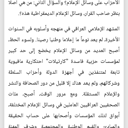
الأحزاب على وسائل الإعلام؟ والسؤال الثاني: من هي أصلا
بنظر صاحب القرار، وسائل الإعلام الديمقراطية هذه؟.
المشهد الإعلامي العراقي في منهجه وأسلوبه في السنوات
الأخيرة، لم يعد نوعاً ما إعلاما وطنيا رصينا. ولسوء الحظ،
أصبح العديد من وسائل الإعلام يخضع إلى حد كبير
لمؤسسات حزبية فاسدة "كارتيلات" احتكارية مافيوية
تابعة لمتنفذين في أجهزة الدولة وأحزاب السلطة
وشركائهم، ولم يعد هناك إلا قليل من دور الصحافة والنشر
والإعلام المستقلة. ومع مرور الوقت، أصبح، مئات
الصحفيين العراقيين العاملين في وسائل الإعلام المختلفة،
أبواق لتلك المؤسسات وأصحابها على حساب الحقيقة
والمبادئ والقيم الوطنية والمجتمعية وشرف المهنة