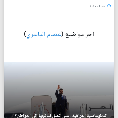
منذ 21 ساعة
آخر مواضيع (
عصام الياسري
)
الدبلوماسية العراقية.. متى تصل نتائجها إلى المواطن؟