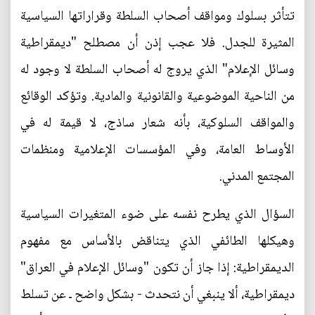
تتأثر بسلوك ومواقف أصحاب السلطة وقراراتها السياسية
المثيرة للجدل. فلا عجب إذن أن مصطلح "ديمقراطية
وسائل الإعلام" الذي يروج له أصحاب السلطة لا وجود له
من الناحية الموضوعية والقانونية والمادية. وتؤكد الوقائع
والمواقف السلوكية، بأنه شعار ساذج، لا قيمة له في
الأوساط العامة، وفي المؤسسات الإعلامية ومنظمات
المجتمع المدني.
السؤال الذي يطرح نفسه على ضوء المتغيرات السياسية
وهيكلها الطائفي الذي يتناقض بالأساس مع مفهوم
الديمقراطية: إذا جاز أن تكون "وسائل الإعلام في العراق"
ديمقراطية، ألا ينبغي أن نتحدث - بشكل واضح ـ عن تسلط