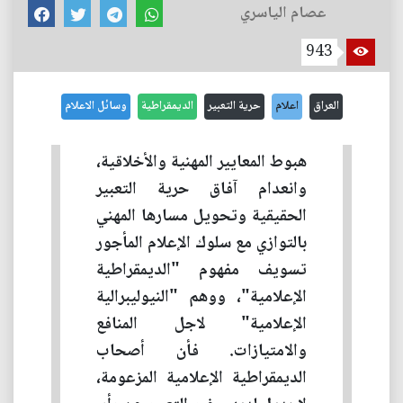
عصام الياسري
943
العراق
اعلام
حرية التعبير
الديمقراطية
وسائل الاعلام
هبوط المعايير المهنية والأخلاقية،
وانعدام آفاق حرية التعبير
الحقيقية وتحويل مسارها المهني
بالتوازي مع سلوك الإعلام المأجور
تسويف مفهوم "الديمقراطية
الإعلامية"، ووهم "النيوليبرالية
الإعلامية" لاجل المنافع
والامتيازات. فأن أصحاب
الديمقراطية الإعلامية المزعومة،