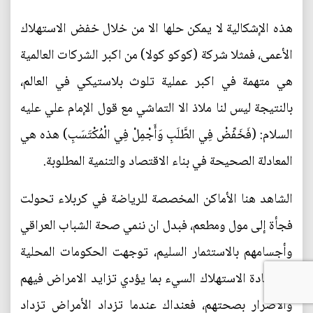
هذه الإشكالية لا يمكن حلها الا من خلال خفض الاستهلاك
الأعمى، فمثلا شركة (كوكو كولا) من اكبر الشركات العالمية
هي متهمة في اكبر عملية تلوث بلاستيكي في العالم،
بالنتيجة ليس لنا ملاذ الا التماشي مع قول الإمام علي عليه
السلام: (فَخَفِّضْ فِي الطَّلَبِ وَأَجْمِلْ فِي الْمُكْتَسَبِ) هذه هي
المعادلة الصحيحة في بناء الاقتصاد والتنمية المطلوبة.
الشاهد هنا الأماكن المخصصة للرياضة في كربلاء تحولت
فجأة إلى مول ومطعم، فبدل ان ننمي صحة الشباب العراقي
وأجسامهم بالاستثمار السليم، توجهت الحكومات المحلية
الى زيادة الاستهلاك السيء بما يؤدي تزايد الامراض فيهم
والأضرار بصحتهم، فعنداك عندما تزداد الأمراض تزداد