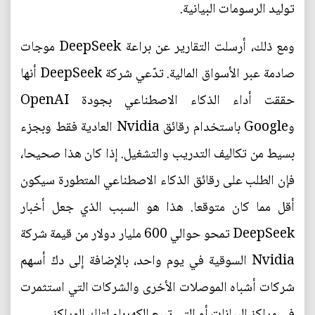
توليد الرسومات البيانية.
ومع ذلك، أرسلت التقارير عن براعة DeepSeek موجات
صادمة عبر الأسواق المالية. تدّعي شركة DeepSeek أنها
حققت أداء الذكاء الاصطناعي بجودة OpenAI
وGoogle باستخدام رقائق Nvidia العادية فقط وبجزء
بسيط من تكاليف التدريب والتشغيل. إذا كان هذا صحيحا،
فإن الطلب على رقائق الذكاء الاصطناعي المتطورة سيكون
أقل مما كان متوقعا. هذا هو السبب الذي جعل أخبار
DeepSeek تمحو حوالي 600 مليار دولار من قيمة شركة
Nvidia السوقية في يوم واحد، بالإضافة إلى دكّ أسهم
شركات أشباه الموصلات الأخرى والشركات التي استثمرت
في مراكز البيانات أو التي تبيع الكهرباء لتلك المراكز.