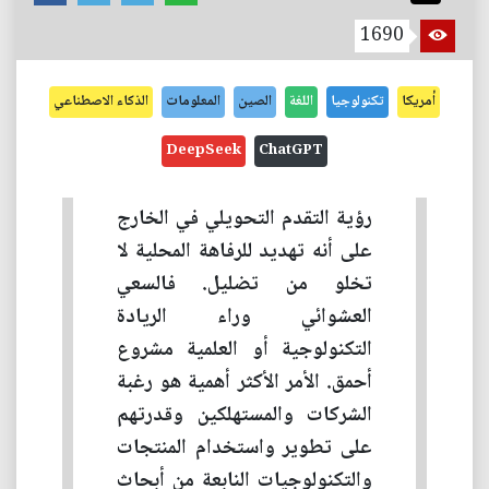
1690
أمريكا
تكنولوجيا
اللغة
الصين
المعلومات
الذكاء الاصطناعي
DeepSeek
ChatGPT
رؤية التقدم التحويلي في الخارج
على أنه تهديد للرفاهة المحلية لا
تخلو من تضليل. فالسعي
العشوائي وراء الريادة
التكنولوجية أو العلمية مشروع
أحمق. الأمر الأكثر أهمية هو رغبة
الشركات والمستهلكين وقدرتهم
على تطوير واستخدام المنتجات
والتكنولوجيات النابعة من أبحاث