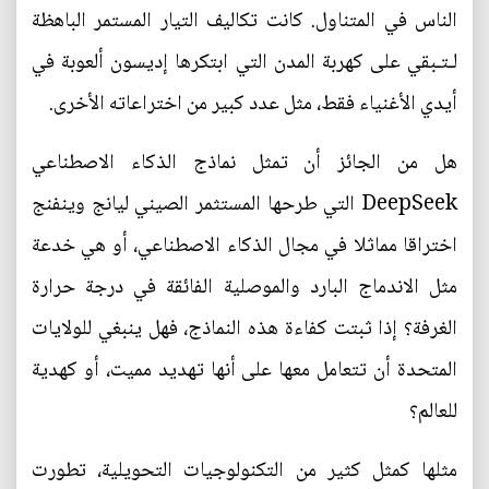
الناس في المتناول. كانت تكاليف التيار المستمر الباهظة
لـتـبقي على كهربة المدن التي ابتكرها إديسون ألعوبة في
أيدي الأغنياء فقط، مثل عدد كبير من اختراعاته الأخرى.
هل من الجائز أن تمثل نماذج الذكاء الاصطناعي
DeepSeek التي طرحها المستثمر الصيني ليانج وينفنج
اختراقا مماثلا في مجال الذكاء الاصطناعي، أو هي خدعة
مثل الاندماج البارد والموصلية الفائقة في درجة حرارة
الغرفة؟ إذا ثبتت كفاءة هذه النماذج، فهل ينبغي للولايات
المتحدة أن تتعامل معها على أنها تهديد مميت، أو كهدية
للعالم؟
مثلها كمثل كثير من التكنولوجيات التحويلية، تطورت