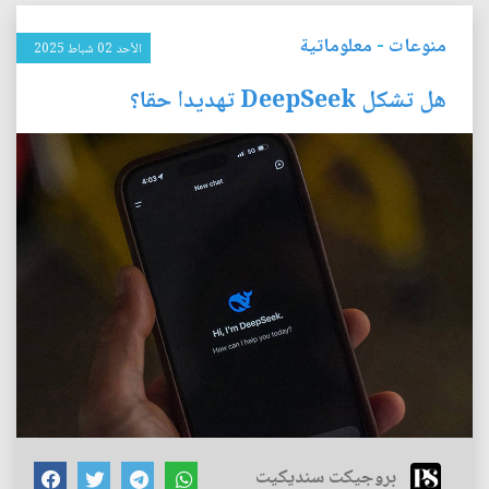
منوعات
-
معلوماتية
الأحد 02 شباط 2025
هل تشكل DeepSeek تهديدا حقا؟
بروجيكت سنديكيت