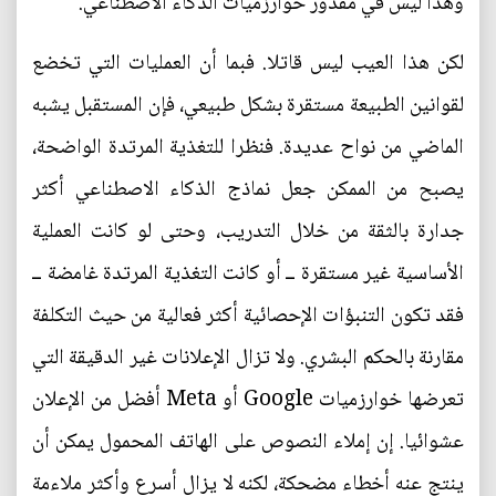
وهذا ليس في مقدور خوارزميات الذكاء الاصطناعي.
لكن هذا العيب ليس قاتلا. فبما أن العمليات التي تخضع
لقوانين الطبيعة مستقرة بشكل طبيعي، فإن المستقبل يشبه
الماضي من نواح عديدة. فنظرا للتغذية المرتدة الواضحة،
يصبح من الممكن جعل نماذج الذكاء الاصطناعي أكثر
جدارة بالثقة من خلال التدريب، وحتى لو كانت العملية
الأساسية غير مستقرة ــ أو كانت التغذية المرتدة غامضة ــ
فقد تكون التنبؤات الإحصائية أكثر فعالية من حيث التكلفة
مقارنة بالحكم البشري. ولا تزال الإعلانات غير الدقيقة التي
تعرضها خوارزميات Google أو Meta أفضل من الإعلان
عشوائيا. إن إملاء النصوص على الهاتف المحمول يمكن أن
ينتج عنه أخطاء مضحكة، لكنه لا يزال أسرع وأكثر ملاءمة