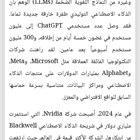
وغيره من النماذج اللغوية الضخمة (LLMs) الوهم بأن
الذكاء الاصطناعي التوليدي طفرة خارقة جديدة تماما.
فقد وصل عدد مستخدمي ChatGPT إلى مليون
مستخدم في غضون خمسة أيام من إطلاقه، و300 مليون
مستخدم أسبوعياً بعد عامين. لقد راهنت شركات
التكنولوجيا الفائقة العملاقة مثل Microsoft، وMeta،
وAlphabet بمليارات الدولارات على منتجات الذكاء
الاصطناعي ومراكز البيانات، متناسية بسرعة حماسها
السابق للواقع الافتراضي والمعزز.
في عام 2024، أصبحت شركة Nvidia، التي استثمرت
ملياري دولار في شريحة الذكاء الاصطناعي Blackwell
من ابتكارها، الشركة الأكثر قيمة في العالم، حيث ارتفعت