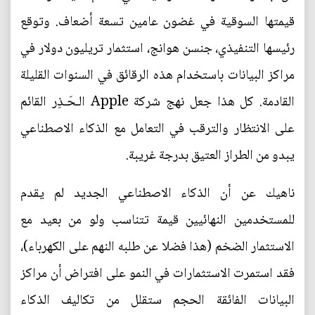
قيمتها السوقية في غضون عامين تسعة أضعاف. وتوقع
رئيسها التنفيذي، جنسن هوانج، استثمار تريليون دولار في
مراكز البيانات باستخدام هذه الرقائق في السنوات القليلة
القادمة. كل هذا جعل نهج شركة Apple الـحَـذِر القائم
على الانتظار والترقب في التعامل مع الذكاء الاصطناعي
يبدو من الطراز العتيق بدرجة غريبة.
ناهيك عن أن الذكاء الاصطناعي الجديد لم يقدم
للمستخدمين النهائيين قيمة تتناسب ولو من بعيد مع
الاستثمار الضخم (هذا فضلا عن طلبه النهم على الكهرباء)،
فقد استمرت الاستثمارات في النمو على افتراض أن مراكز
البيانات الفائقة الحجم ستقلل من تكاليف الذكاء