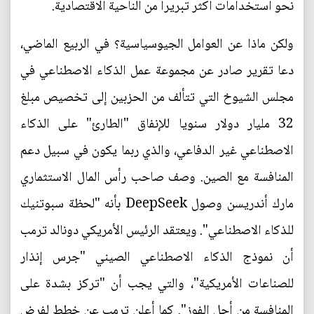
نحو استخدامات أكثر تبريرا من الناحية الاقتصادية.
ولكن ماذا عن العوامل الجيوسياسية؟ في الربيع الماضي،
دعا تقرير صادر عن مجموعة عمل الذكاء الاصطناعي في
مجلس الشيوخ التي تتألف من الحزبين إلى تخصيص مبلغ
32 مليار دولار سنويا للإنفاق "الطارئ" على الذكاء
الاصطناعي غير الدفاعي، والذي ربما يكون في سبيل دعم
المنافسة مع الصين. وصف صاحب رأس المال الاستثماري
مارك أندريسن وصول DeepSeek بأنه "لحظة سبوتنيك
للذكاء الاصطناعي". ويعتقد الرئيس الأمريكي دونالد ترمب
أن نموذج الذكاء الاصطناعي الصيني "جرس إنذار
للصناعات الأمريكية"، والتي يجب أن "تركز بشدة على
المنافسة من أجل الفوز". كما أعلن ترمب عن خطط لفرض