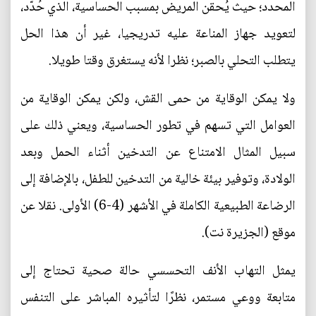
المحدد؛ حيث يُحقن المريض بمسبب الحساسية، الذي حُدّد،
لتعويد جهاز المناعة عليه ‫تدريجيا، غير أن هذا الحل
يتطلب التحلي بالصبر؛ نظرا لأنه يستغرق وقتا ‫طويلا.‬‬‬
‫ولا يمكن الوقاية من حمى القش، ولكن يمكن الوقاية من
العوامل ‫التي تسهم في تطور الحساسية، ويعني ذلك على
سبيل المثال الامتناع عن التدخين ‫أثناء الحمل وبعد
الولادة، وتوفير بيئة خالية من التدخين للطفل، ‫بالإضافة إلى
الرضاعة الطبيعية الكاملة في الأشهر (4-6) ‫الأولى. نقلا عن
موقع (الجزيرة نت).‬‬‬‬‬
يمثل التهاب الأنف التحسسي حالة صحية تحتاج إلى
متابعة ووعي مستمر، نظرًا لتأثيره المباشر على التنفس