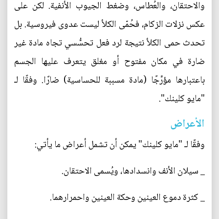
والاحتقان، والعُطاس، وضغط الجيوب الأنفية. لكن على
عكس نزلات الزكام، فحُمّى الكلأ ليست عدوى فيروسية. بل
تحدث حمى الكلأ نتيجة لرد فعل تحسُّسي تجاه مادة غير
ضارة في مكان مفتوح أو مغلق يتعرف عليها الجسم
باعتبارها مؤرِّجًا (مادة مسببة للحساسية) ضارًا. وفقًا لـ
"مايو كلينك".
الأعراض
وفقًا لـ "مايو كلينك" يمكن أن تشمل أعراض ما يأتي:
_ سيلان الأنف وانسدادها، ويُسمى الاحتقان.
_ كثرة دموع العينين وحكة العينين واحمرارهما.