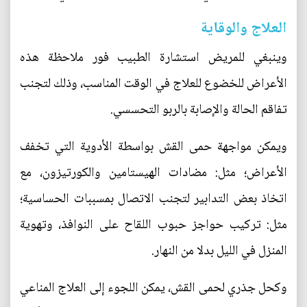
العلاج والوقاية
‫وينبغي للمريض استشارة الطبيب فور ملاحظة هذه
الأعراض للخضوع للعلاج في الوقت ‫المناسب، وذلك لتجنب
تفاقم الحالة والإصابة بالربو التحسسي.‬‬
‫ويمكن مواجهة حمى القش بواسطة الأدوية التي تخفف
الأعراض؛ مثل: مضادات ‫الهيستامين والكورتيزون، مع
اتخاذ بعض التدابير لتجنب الاتصال بمسببات ‫الحساسية؛
مثل: تركيب حواجز حبوب اللقاح على النوافذ، وتهوية
المنزل في ‫الليل بدلا من النهار.‬‬‬‬
‫وكحل جذري لحمى القش، يمكن اللجوء إلى العلاج المناعي