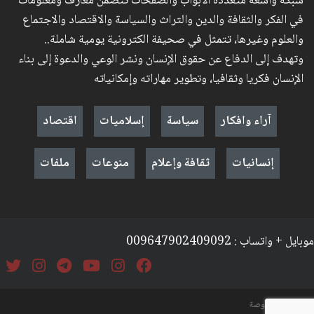
شبكة واسعة متعددة الأبواب والصفحات تتضمن معارف ومعلومات
في الفكر والثقافة والدين والتراث والسياسة والاقتصاد والاجتماع
والعلوم وغيرها، تتمثل في صحيفة الكترونية يومية شاملة..
وتهدف إلى الدفاع عن حقوق الإنسان ونشر الوعي والدعوة إلى بناء
الإنسان فكريا وثقافيا، وتطوير مهاراته وإمكانياته
آراء وافكار
سياسة
إسلاميات
اقتصاد
إنسانيات
ثقافة وإعلام
منوعات
ملفات
موبايل + واتساب : 009647902409092
السياسة والخصوصة