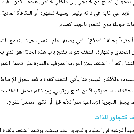
 بتحويل الدافع من خارجي إلى داخلي خالص. عندما يكون الفرد شغ
 الإبداعي غاية في ذاته وليس وسيلة للشهرة أو المكافأة المادية.
اعات طويلة دون الشعور بالجهد كعبء.
ً وثيقاً بحالة "التدفق" التي يصفها علم النفس، حيث يندمج الشخ
ن التحدي والمهارة. الشغف هو ما يفتح باب هذه الحالة: هو الذي ي
فشل. كما أن الشغف يعزز المرونة المعرفية والقدرة على تحمل الغم
مسدودة والأفكار الميتة؛ هنا يأتي الشغف كقوة دافعة تحول الإحبا
ستكشاف مستمرة بدلاً من إنتاج روتيني. ومع ذلك، يحمل الشغف جانباً 
 يجعل التجربة الإبداعية ممراً للألم قبل أن تكون مصدراً للفرح.
ف كتجاوز للذات
اً للرغبة في الخلود والتجاوز. عند نيتشه، يرتبط الشغف بالقوة ا