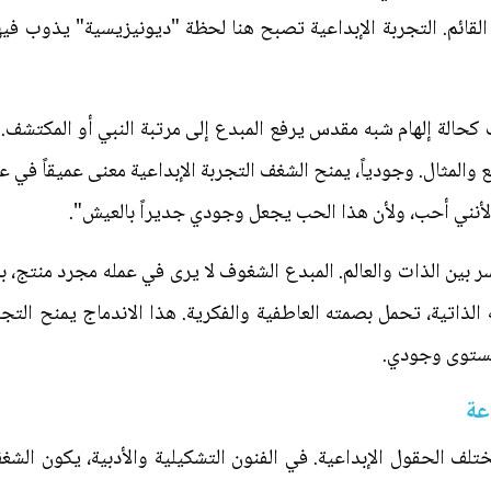
قائم. التجربة الإبداعية تصبح هنا لحظة "ديونيزيسية" يذوب فيها 
ف كحالة إلهام شبه مقدس يرفع المبدع إلى مرتبة النبي أو المكتشف.
ع والمثال. وجودياً، يمنح الشغف التجربة الإبداعية معنى عميقاً في
"لأنني أحب، ولأن هذا الحب يجعل وجودي جديراً بالعيش".
ين الذات والعالم. المبدع الشغوف لا يرى في عمله مجرد منتج، بل ا
الذاتية، تحمل بصمته العاطفية والفكرية. هذا الاندماج يمنح التجرب
مستوى وجودي.
عة
الحقول الإبداعية. في الفنون التشكيلية والأدبية، يكون الشغف