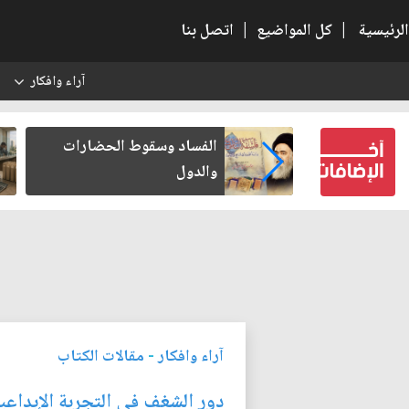
الرئيسية
|
كل المواضيع
|
اتصل بنا
آراء وافكار
س
بعين كتب لنفسه
الفساد وسقوط الحضارات
والدول
آراء وافكار
-
مقالات الكتاب
دور الشغف في التجربة الإبداعي