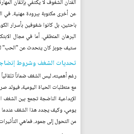
الفنان الشغوف لا يكتفي بإتقان المها
عن أخرى مكتوبة ببرودة مهنية. في الع
باحثين، بل كانوا شغوفين بأسرار ال
البرهان المنطقي. أما في مجال الابتك
ستيف جوبز كان يتحدث عن "الحب" للمنت
تحديات الشغف وشروط إنضاج
رغم أهميته، ليس الشغف ضماناً تلقائي
مع متطلبات الحياة اليومية، فيولد صراع
الإبداعية الناضجة تجمع بين الشغف ا
يومي، وكيف يجدد هذا الشغف عندما يخب
من التحول إلى جمود. فماهي التأثيرات 