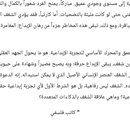
ة إلى مستوى وجودي عميق. مباركاً، يمنح الفرد شعوراً بالكمال وال
، حتى لو كانت مليئة بالتضحيات. أما كارثياً، فقد يؤدي الشغف ال
ة. ومع ذلك، تبقى هذه المخاطر جزءاً من رهان الإبداع: المغامرة ب
أعمق والمحرك الأساسي للتجربة الإبداعية. هو ما يحول الجهد العقل
بدون شغف، يبقى الإبداع حرفة؛ وبه يصبح مصيراً وشهادة على حيوي
ى الشغف العنصر الإنساني الأصيل الذي لا يمكن استبداله. إنه الدعوة
ده. الشغف ليس رفاهية، بل هو الشرط الأول لأي تجربة إبداعية ح
اعية؟ وماهي علاقة الشغف بالذكاءات المتعددة؟
* كاتب فلسفي