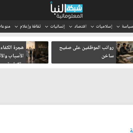
ياسة
إسلاميات
اقتصاد
إنسانيات
ثقافة وإعلام
منوعا
رواتب الموظفين على صفيح
هجرة الكفاءا
ساخن
الأسباب والآث
والإدارية
ة