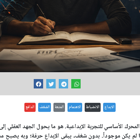
الابداع
الانضباط
الاهتمام
المتعة
الشغف
الدافع
المحرك الأساسي للتجربة الإبداعية. هو ما يحول الجهد العقلي إ
ما لم يكن موجوداً. بدون شغف، يبقى الإبداع حرفة؛ وبه يصبح م