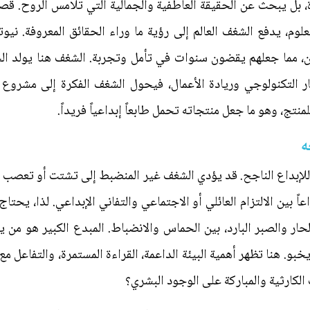
رة، بل يبحث عن الحقيقة العاطفية والجمالية التي تلامس الروح. قص
لوم، يدفع الشغف العالم إلى رؤية ما وراء الحقائق المعروفة. ني
كون، مما جعلهم يقضون سنوات في تأمل وتجربة. الشغف هنا يولد ا
ار التكنولوجي وريادة الأعمال، فيحول الشغف الفكرة إلى مشروع يت
ج، وهو ما جعل منتجاته تحمل طابعاً إبداعياً فريداً.
ه
اً للإبداع الناجح. قد يؤدي الشغف غير المنضبط إلى تشتت أو تعصب 
اً بين الالتزام العائلي أو الاجتماعي والتفاني الإبداعي. لذا، يح
لحار والصبر البارد، بين الحماس والانضباط. المبدع الكبير هو م
و. هنا تظهر أهمية البيئة الداعمة، القراءة المستمرة، والتفاعل م
الكارثية والمباركة على الوجود البشري؟