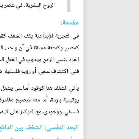
الروح البشرية. في عصر يس
مقدمة:
في التجربة الإبداعية يقف الشغف كقو
كمصير وكمتعة عميقة في آن واحد. ال
الفرد ينسى الزمن ويذوب في الفعل الخال
فني، اكتشاف علمي، أو رؤية فلسفية. ه
يأتي الشغف هنا كوقود أساسي يشعل هذه
روتينية باردة، أما معه فيصبح مغامر
فلسفي، ووجودي، مع التركيز على كيفية
البعد النفسي: الشغف بين الدافع