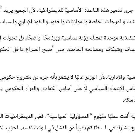
 جرى تدمير هذه القاعدة الأساسية للديمقراطية، لأن الجميع يريد 
ئات والدرجات الخاصة والموازنات والعقود والنفوذ الإداري والسياس
نفيذية موحدة تمتلك رؤية سياسية وبرنامجًا واضحًا، بل تحولت 
ساته وشبكاته ومصالحه الخاصة، حتى أصبح الصراع داخل الحكوم
سية والإدارية، لأن الوزير غالبًا لا يشعر بأنه جزء من مشروع حكوم
 أساس الانتماء السياسي لا على أساس الكفاءة. والقرار الحكومي
اسكة.
ة ألغت عمليًا مفهوم “المسؤولية السياسية”. ففي الديمقراطيات 
ع يشارك في السلطة ثم يتبرأ من الفشل في الوقت نفسه. الحزب الذي 