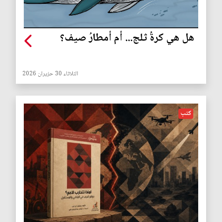
هل هي كرةُ ثلج... أم أمطارُ صيف؟
الثلاثاء 30 حزيران 2026
كتب