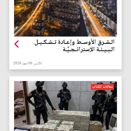
الـشـرق الأوسـط وإعـادة تـشـكـيـل
الـبـيـئـة الإستراتـجـيَّـة
الأثنين 06 تموز 2026
مقالات الكتاب