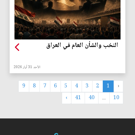
النخب والشأن العام في العراق
الأحد 31 آيار 2026
9
8
7
6
5
4
3
2
1
‹
›
41
40
...
10