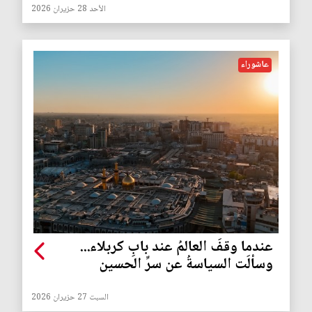
الأحد 28 حزيران 2026
عاشوراء
عندما وقفَ العالمُ عند بابِ كربلاء...
وسألَت السياسةُ عن سرِّ الحسين
السبت 27 حزيران 2026