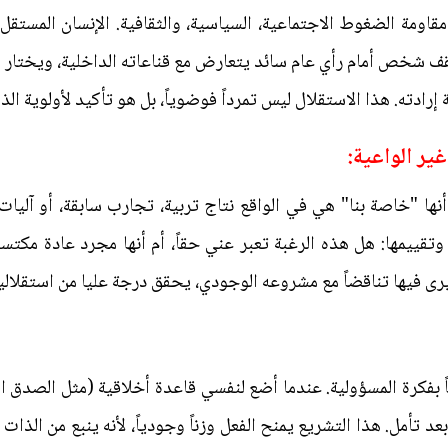
اومة الضغوط الاجتماعية، السياسية، والثقافية. الإنسان المستقل إر
قف شخص أمام رأي عام سائد يتعارض مع قناعاته الداخلية، ويختار ا
 إرادته. هذا الاستقلال ليس تمرداً فوضوياً، بل هو تأكيد لأولوية ال
ير الواعية:
نها "خاصة بنا" هي في الواقع نتاج تربية، تجارب سابقة، أو آليات 
وتقييمها: هل هذه الرغبة تعبر عني حقاً، أم أنها مجرد عادة مك
رى فيها تناقضاً مع مشروعه الوجودي، يحقق درجة عليا من استقلالية ال
قاً بفكرة المسؤولية. عندما أضع لنفسي قاعدة أخلاقية (مثل الصدق الم
 بعد تأمل. هذا التشريع يمنح الفعل وزناً وجودياً، لأنه ينبع من الذا