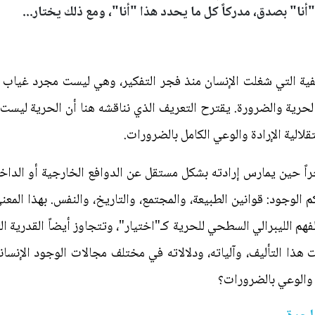
أنا" بصدق، مدركاً كل ما يحدد هذا "أنا"، ومع ذلك يختار...
سفية التي شغلت الإنسان منذ فجر التفكير، وهي ليست مجرد غياب 
الحرية والضرورة. يقترح التعريف الذي نناقشه هنا أن الحرية ليس
قلالية الإرادة والوعي الكامل بالضرورات.
اً حين يمارس إرادته بشكل مستقل عن الدوافع الخارجية أو الداخل
م الوجود: قوانين الطبيعة، والمجتمع، والتاريخ، والنفس. بهذا الم
لفهم الليبرالي السطحي للحرية كـ"اختيار"، وتتجاوز أيضاً القدرية ا
هذا التأليف، وآلياته، ودلالاته في مختلف مجالات الوجود الإن
ة والوعي بالضرورات؟