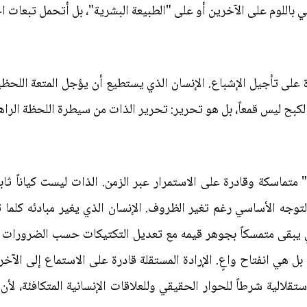
ي باللوم على الآخرين أو على "الطبيعة البشرية"، بل أتحمل تبعات اخت
درة على تأجيل الإشباع. الإنسان الذي يستطيع أن يؤجل المتعة اللح
الكبح ليس قمعاً، بل هو تحرير: تحرير الذات من سيطرة اللحظة ال
تماسكة وقادرة على الاستمرار عبر الزمن. الذات ليست كياناً ثابت
جه الأساسي رغم تغير الظروف. الإنسان الذي يغير مبادئه كلما ت
الذي يبقى متمسكاً بجوهر قيمه مع تعديل التكتيكات حسب الضرورات ي
بل هي انفتاح واعٍ. الإرادة المستقلة قادرة على الاستماع إلى الآخر
استقلالية شرطاً للحوار الحقيقي وللعلاقات الإنسانية المتكافئة، 