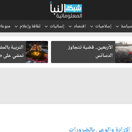
ياسة
إسلاميات
اقتصاد
إنسانيات
ثقافة وإعلام
منوعا
الأربعين.. قضية تتجاوز
التربية بالمش
الدسائس
تمشي على طر
 الإرادة والوعي بالضرورات