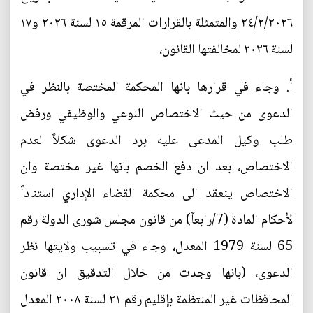
٢٤/٢/٢٠٢٦ والمتمثلة بالقرارات المرقمة ١٥ لسنة ٢٠٢٦ و١٧
لسنة ٢٠٢٦ لمخالفتها القانون،
‌أ. وجاء في قرارها بانها المحكمة المختصة بالنظر في
الدعوى من حيث الاختصاص النوعي والوظيفي ورفض
طلب وكيل المدعى عليه برد الدعوى شكلاً لعدم
الاختصاص، بعد ان دفع الخصم بانها غير مختصة وان
الاختصاص ينعقد الى محكمة القضاء الإداري استناداً
لأحكام المادة (7/رابعاً) من قانون مجلس شورى الدولة رقم
65 لسنة 1979 المعدل، وجاء في تسبيب ولايتها نظر
الدعوى، (بانها وجدت من خلال التدقيق ان قانون
المحافظات غير المنتظمة بإقليم رقم ٢١ لسنة ٢٠٠٨ المعدل