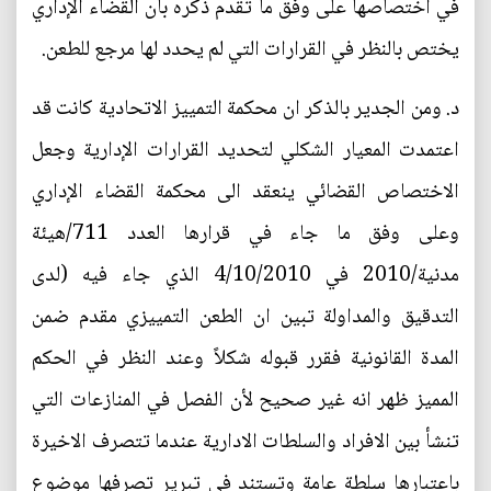
في اختصاصها على وفق ما تقدم ذكره بان القضاء الإداري
يختص بالنظر في القرارات التي لم يحدد لها مرجع للطعن.
‌د. ومن الجدير بالذكر ان محكمة التمييز الاتحادية كانت قد
اعتمدت المعيار الشكلي لتحديد القرارات الإدارية وجعل
الاختصاص القضائي ينعقد الى محكمة القضاء الإداري
وعلى وفق ما جاء في قرارها العدد 711/هيئة
مدنية/2010 في 4/10/2010 الذي جاء فيه (لدى
التدقيق والمداولة تبين ان الطعن التمييزي مقدم ضمن
المدة القانونية فقرر قبوله شكلاً وعند النظر في الحكم
المميز ظهر انه غير صحيح لأن الفصل في المنازعات التي
تنشأ بين الافراد والسلطات الادارية عندما تتصرف الاخيرة
باعتبارها سلطة عامة وتستند في تبرير تصرفها موضوع