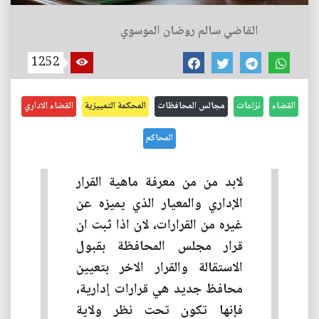
القاضي سالم روضان الموسوي
1252
القضاء
نزاعات
مجالس المحافظات
المحكمة التمييزية
القضاء الاداري
المحاكم
لابد من من معرفة ماهية القرار
الإداري والمعيار الذي يميزه عن
غيره من القرارات، لان اذا ثبت ان
قرار مجلس المحافظة بقبول
الاستقالة والقرار الاخر بتعيين
محافظ جديد هي قرارات إدارية،
فإنها تكون تحت نظر ولاية