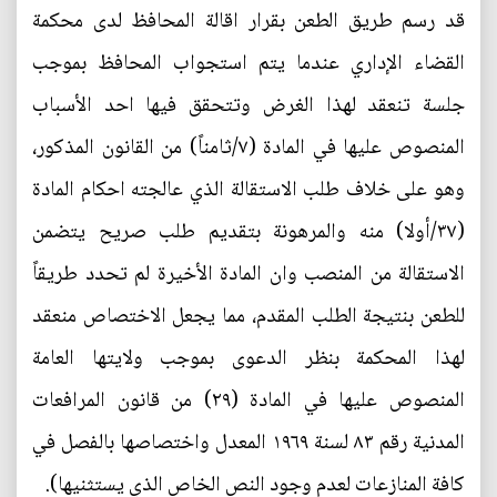
قد رسم طريق الطعن بقرار اقالة المحافظ لدى محكمة
القضاء الإداري عندما يتم استجواب المحافظ بموجب
جلسة تنعقد لهذا الغرض وتتحقق فيها احد الأسباب
المنصوص عليها في المادة (٧/ثامناً) من القانون المذكور،
وهو على خلاف طلب الاستقالة الذي عالجته احكام المادة
(٣٧/أولا) منه والمرهونة بتقديم طلب صريح يتضمن
الاستقالة من المنصب وان المادة الأخيرة لم تحدد طريقاً
للطعن بنتيجة الطلب المقدم، مما يجعل الاختصاص منعقد
لهذا المحكمة بنظر الدعوى بموجب ولايتها العامة
المنصوص عليها في المادة (٢٩) من قانون المرافعات
المدنية رقم ٨٣ لسنة ١٩٦٩ المعدل واختصاصها بالفصل في
كافة المنازعات لعدم وجود النص الخاص الذي يستثنيها).