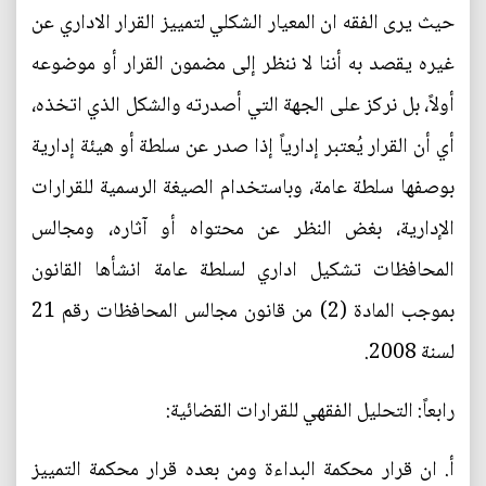
حيث يرى الفقه ان المعيار الشكلي لتمييز القرار الاداري عن
غيره يقصد به أننا لا ننظر إلى مضمون القرار أو موضوعه
أولاً، بل نركز على الجهة التي أصدرته والشكل الذي اتخذه،
أي أن القرار يُعتبر إدارياً إذا صدر عن سلطة أو هيئة إدارية
بوصفها سلطة عامة، وباستخدام الصيغة الرسمية للقرارات
الإدارية، بغض النظر عن محتواه أو آثاره، ومجالس
المحافظات تشكيل اداري لسلطة عامة انشأها القانون
بموجب المادة (2) من قانون مجالس المحافظات رقم 21
لسنة 2008.
رابعاً: التحليل الفقهي للقرارات القضائية:
‌أ. ان قرار محكمة البداءة ومن بعده قرار محكمة التمييز