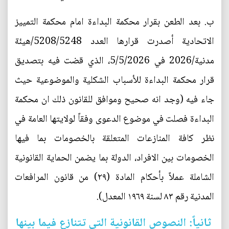
‌ب. بعد الطعن بقرار محكمة البداءة امام محكمة التمييز
الاتحادية أصدرت قرارها العدد 5208/5248/هيئة
مدنية/2026 في 5/5/2026، الذي قضت فيه بتصديق
قرار محكمة البداءة للأسباب الشكلية والموضوعية حيث
جاء فيه (وجد انه صحيح وموافق للقانون ذلك ان محكمة
البداءة فصلت في موضوع الدعوى وفقاً لولايتها العامة في
نظر كافة المنازعات المتعلقة بالخصومات بما فيها
الخصومات بين الافراد، الدولة بما يضمن الحماية القانونية
الشاملة عملاً بأحكام المادة (٢٩) من قانون المرافعات
المدنية رقم ٨٣ لسنة ١٩٦٩ المعدل).
ثانياً: النصوص القانونية التي تتنازع فيما بينها