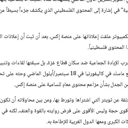
ة" في إشارة إلى المحتوى الفلسطيني الذي يكشف جزءاً بسيطاً من 
للكمبيوتر علقت إعلاناتها على منصة إكس، بعد أن ثبت أن إعلانات
 المحتوى فلسطينياً.
الإبادة الجماعية ضد سكان قطاع غزة، بل سبقتها لقاءات وتنبيها
الاحتلال الاسرائيلي بنيامين نتنياهو مع ماسك في كاليفورنيا في 18 
من الجدل بشأن مزاعم محتوى معادٍ للسامية على منصة إكس.
 عن تويتر التي اشتراها وتورط بها، ومن بين محاولاته أن تكون 
أقوى حجة وليس الأقوى على فرض روايته بالقوة والعنف، لكنه في ال
 الكبرى ومعها الدول الغربية للإطاحة به.