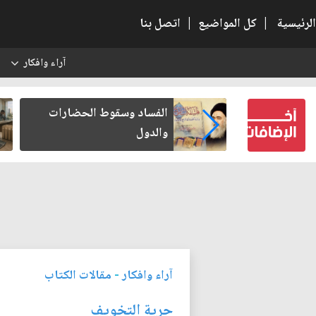
الرئيسية
|
كل المواضيع
|
اتصل بنا
آراء وافكار
س
 كتب لنفسه
الفساد وسقوط الحضارات
والدول
آراء وافكار
-
مقالات الكتاب
حرية التخويف