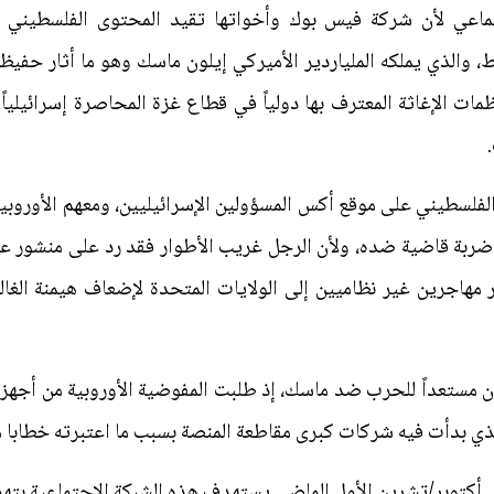
اعي لأن شركة فيس بوك وأخواتها تقيد المحتوى الفلسطيني حما
والذي يملكه الملياردير الأميركي إيلون ماسك وهو ما أثار حفيظ
ات الإغاثة المعترف بها دولياً في قطاع غزة المحاصرة إسرائيلياً 
الفلسطيني على موقع أكس المسؤولين الإسرائيليين، ومعهم الأوروبيي
بة قاضية ضده، ولأن الرجل غريب الأطوار فقد رد على منشور عب
هاجرين غير نظاميين إلى الولايات المتحدة لإضعاف هيمنة الغالبي
كان مستعداً للحرب ضد ماسك، إذ طلبت المفوضية الأوروبية من أجهزت
ي بدأت فيه شركات كبرى مقاطعة المنصة بسبب ما اعتبرته خطابا مع
 أكتوبر/تشرين الأول الماضي يستهدف هذه الشبكة الاجتماعية بت