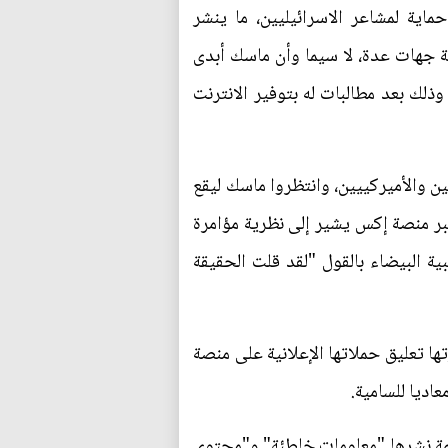
ية لمشاعر الاسرائيليين، ما ينشر
ة جهات عدة، لا سيما وأن ماسك أبدى
وذلك بعد مطالبات له بتوفير الانترنت
ن والأميركييين، وانتظروا ماسك ليقع
ر منصة إكس يشير إلى نظرية مؤامرة
ة البيضاء بالقول "لقد قلت الحقيقة
ها تعليق حملاتها الإعلانية على منصة
اديا للسامية.
همة نشرها "معلومات خاطئة" و"محتوى