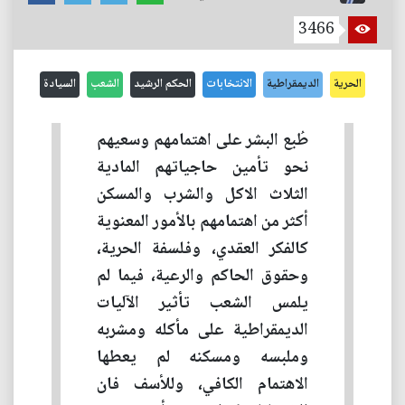
3466
الحرية
الديمقراطية
الانتخابات
الحكم الرشيد
الشعب
السيادة
طُبع البشر على اهتمامهم وسعيهم
نحو تأمين حاجياتهم المادية
الثلاث الاكل والشرب والمسكن
أكثر من اهتمامهم بالأمور المعنوية
كالفكر العقدي، وفلسفة الحرية،
وحقوق الحاكم والرعية، فيما لم
يلمس الشعب تأثير الآليات
الديمقراطية على مأكله ومشربه
وملبسه ومسكنه لم يعطها
الاهتمام الكافي، وللأسف فان