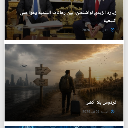
زيارة الزيدي لواشنطن: بين رهانات التنمية وهواجس
التبعية
الأثنين 03 آب 2026
فردوس بلا أكشن
السبت 01 آب 2026