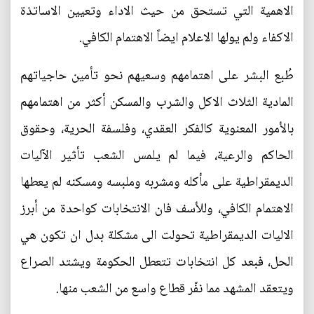
الاهمية التي تستحق من حيث الاداء وتعيين الاساتذة
الاكفاء ولم يولها الاعلام ايضاً الاهتمام الكافي.
طُبع البشر على اهتمامهم وسعيهم نحو تأمين حاجياتهم
المادية الثلاث الاكل والشرب والمسكن أكثر من اهتمامهم
بالأمور المعنوية كالفكر العقدي، وفلسفة الحرية، وحقوق
الحاكم والرعية، فيما لم يلمس الشعب تأثير الآليات
الديمقراطية على مأكله ومشربه وملبسه ومسكنه لم يعطها
الاهتمام الكافي، وللأسف فان الانتخابات كواحدة من أبرز
الاليات الديمقراطية تحولت الى مشكلة بدل ان تكون هي
الحل، فبعد كل انتخابات تتعطل الحكومة ويشتد الصراع
ويتعقد المشهد مما نفّر قطاع واسع من الشعب منها.