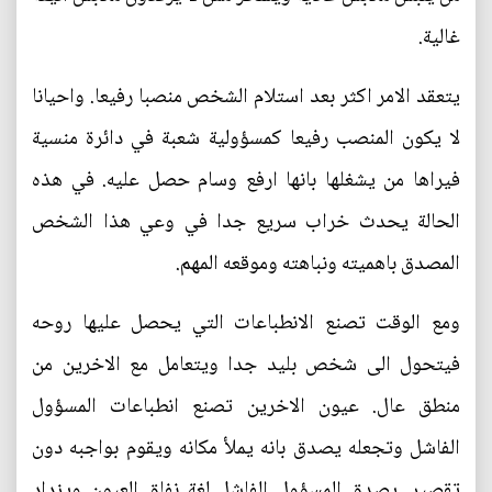
غالية.
يتعقد الامر اكثر بعد استلام الشخص منصبا رفيعا. واحيانا
لا يكون المنصب رفيعا كمسؤولية شعبة في دائرة منسية
فيراها من يشغلها بانها ارفع وسام حصل عليه. في هذه
الحالة يحدث خراب سريع جدا في وعي هذا الشخص
المصدق باهميته ونباهته وموقعه المهم.
ومع الوقت تصنع الانطباعات التي يحصل عليها روحه
فيتحول الى شخص بليد جدا ويتعامل مع الاخرين من
منطق عال. عيون الاخرين تصنع انطباعات المسؤول
الفاشل وتجعله يصدق بانه يملأ مكانه ويقوم بواجبه دون
تقصير. يصدق المسؤول الفاشل لغة نفاق العيون ويزداد