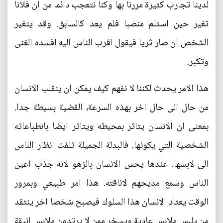
لدينا تجارب كثيرة مررنا بها وكنا نتعجب دائما من ان فلانا
تغير حين استلم منصبا فلم يعد كالسابق. وقد يتغير
الشخص ان صار ثريا فيقول اقرب الناس اليه افسده الغنى
وتكبر.
هذا الامر يحدث لكننا لا نفهم كيف يمكن ان ينقلب الانسان
من حال الى حال اخر بهذه السرعة، القضية بسيطة جدا.
بمعنى ان الانسان يتاثر بمحيطه ويتاثر ايضا بانطباعاته
الشخصية التي يكونها. فالبدلة الجميلة تلفت انظار الناس
الى لابسها. عندها يحس الانسان بالزهو لانه جذب اعين
الناس وسمع مديحهم لاناقته. هذا امر طبيعي وبمرور
الوقت يعتاد الانسان هذا السلوك فيصبح شخصا اخر ينتقد
من يلبس ملابس عادية ويسخر ممن لا يرتدون ملابس انيقة