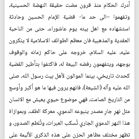
أدرك الحكام منذ قرون مضت حقيقة النهضة الحسينية،
وتفهموا –الى حد ما- قضية الإمام الحسين وحادثة
استشهاده مع اهل بيته يوم عاشوراء، حتى من الناحية
العقدية والمذهبية فان معظم الطوائف الاسلامية لا ينكرون
عليه، عليه السلام، خروجه على حاكم زمانه والوقوف
بوجهه، ويتفهمون رفضه البيعة له، فاكتفوا بتأطير القضية
كحدث تاريخي، بينما الموالون لأهل بيت رسول الله، صلى
الله عليه وآله (الشيعة)، فانهم يرون فيها ما هو أكبر وأوسع
من التاريخ الصامت، فهي موضوع حيوي يعيش مع الانسان
مثل نهرٍ جارٍ مصدر ينبوعه الدموي، معركة الطف، وبموازاة
هذا النهر الدموي الجاري تُسكب العبرات، وتُلطم الصدور، و
تظهر مختلف مظاهر الحزن على هذه الذكرى الأليمة على