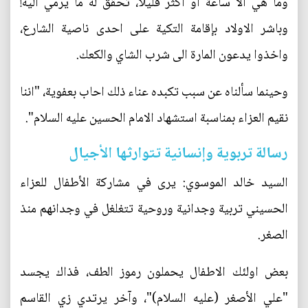
وما هي الا ساعة او اكثر قليلا، تحقق له ما يرمي اليه!
وباشر الاولاد بإقامة التكية على احدى ناصية الشارع،
واخذوا يدعون المارة الى شرب الشاي والكعك.
وحينما سألناه عن سبب تكبده عناء ذلك احاب بعفوية، "اننا
نقيم العزاء بمناسبة استشهاد الامام الحسين عليه السلام".
رسالة تربوية وإنسانية تتوارثها الأجيال
السيد خالد الموسوي: يرى في مشاركة الأطفال للعزاء
الحسيني تربية وجدانية وروحية تتغلغل في وجدانهم منذ
الصغر.
بعض اولئك الاطفال يحملون رموز الطف، فذاك يجسد
"علي الأصغر (عليه السلام)"، وآخر يرتدي زي القاسم