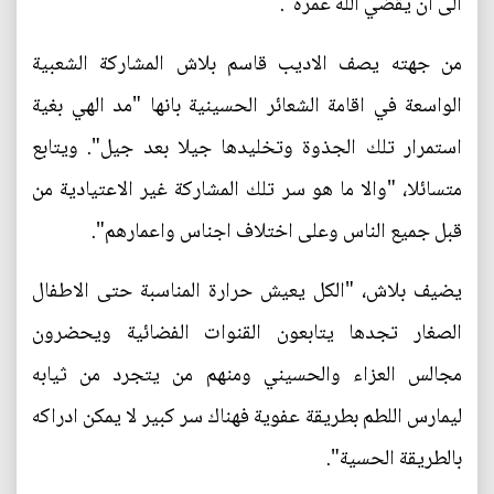
الى ان يقضي الله عمره".
من جهته يصف الاديب قاسم بلاش المشاركة الشعبية
الواسعة في اقامة الشعائر الحسينية بانها "مد الهي بغية
استمرار تلك الجذوة وتخليدها جيلا بعد جيل". ويتابع
متسائلا، "والا ما هو سر تلك المشاركة غير الاعتيادية من
قبل جميع الناس وعلى اختلاف اجناس واعمارهم".
يضيف بلاش، "الكل يعيش حرارة المناسبة حتى الاطفال
الصغار تجدها يتابعون القنوات الفضائية ويحضرون
مجالس العزاء والحسيني ومنهم من يتجرد من ثيابه
ليمارس اللطم بطريقة عفوية فهناك سر كبير لا يمكن ادراكه
بالطريقة الحسية".