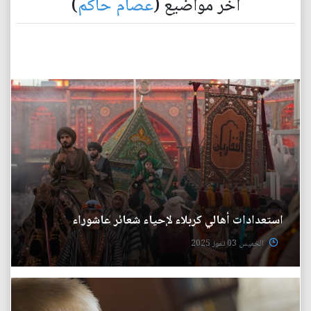
آخر مواضيع (
عصام حاكم
)
استعدادات أهالي كربلاء لإحياء شعائر عاشوراء
الخميس 03 تموز 2025