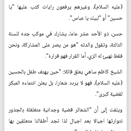
(عليه السلام)، وغيرهم يرفعون رايات كتب عليها "يا
حسين" أو "لبيك يا عباس".
حسن، ذو الأحد عشر عاما، يشارك في موكب جده للسنة
الثالثة، وتقول والدته "هو من يصر على المشاركة، ونحن
فقط نهيئ له الزي، أما القرار فهو قراره".
الشيخ كاظم ساهي يعلق قائلا: "حين يهتف طفل بالحسين
(عليه السلام)، فهو لا يردد شعارا، بل يعلن انتماءه المبكر
لقضية كبرى".
ويلفت إلى أن "الشعائر قضية وجدانية متغلغلة بالجذور
نتوارثها اجيالا بعد اجيال لذا تجد أطفالنا متعلقين بها