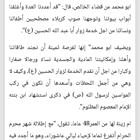
ابو محمد من قضاء الخالص، قال: "قد أعددنا العدة وأغلقنا
أبواب بيوتنا وتوجهنا صوب كربلاء مصطحبين أطفالنا
ونسائنا من اجل خدمة زوار أبا عبد الله الحسين (ع)".
ويضيف ابو محمد" إنها لفرصة ثمينة أن نجند طاقاتنا
وأهلنا وإمكانيتنا المادية والجسدية نساءً ورجالا صغارا
وكبارا من اجل أن نقدم الخدمة لزوار الحسين (ع)، وكيف لا
وهي من أجمل اللحظات وأسعدها أن نكون في ركب
المواسين لرسول الله (ص) في ذكرى استشهاد ابن بنته
الإمام المعصوم المظلوم".
ام زينة لها من العمر48 عاما، تقول، "مع إطلالة شهر محرم
الحرام أتفرغ تماما لإحياء ليالي عاشوراء، وهو ما أجدد فيه