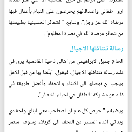
مشيرة، "على الرغم من حزن المناسبة الا انني اسر عندما
ارى اطفالي واصدقائهم يحرصون على القيام بأعمال فيها
مرضاة الله عز وجل". وتتابع، "الشعائر الحسينية بطبيعتها
من شعائر مرضاة الله في نصرة المظلوم".
رسالة تتناقلها الاجيال
الحاج جميل الابراهيمي من اهالي ناحية القادسية يرى في
ذلك رسالة تتناقلها الاجيال، فيقول، "بلَغنا بها من قبل الاهل
ويجب ان نوصلها الى الابناء والاحفاد وأفضل طريقة في
ذلك هو مشاركة الاطفال في احياء الشعائر".
ويضيف، "احرص كل عام ان اصطحب معي ابناي واحفادي
وبناتي اثناء المسير من النجف الى كربلاء وسوف استمر