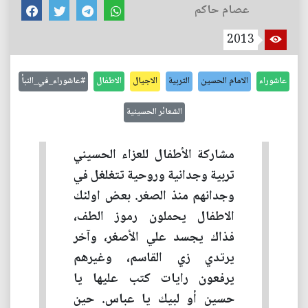
عصام حاكم
2013
عاشوراء
الامام الحسين
التربية
الاجيال
الاطفال
#عاشوراء_في_النبأ
الشعائر الحسينية
مشاركة الأطفال للعزاء الحسيني
تربية وجدانية وروحية تتغلغل في
وجدانهم منذ الصغر. بعض اولئك
الاطفال يحملون رموز الطف،
فذاك يجسد علي الأصغر، وآخر
يرتدي زي القاسم، وغيرهم
يرفعون رايات كتب عليها يا
حسين أو لبيك يا عباس. حين