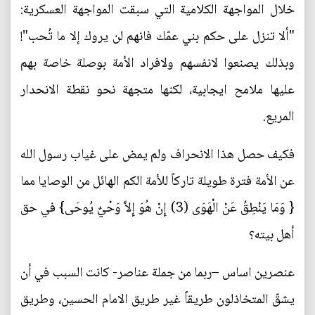
خلال المواجهة الكلامية التي سبقت المواجهة العسكرية:
"ألا تنزل على حكم بني عمّك فانهم لن يروك إلا ما تُحب"!
وبذلك يصنعوا لانفسهم ولافراد الأمة بوصلة خاصة بهم
عليها ملامح ايجابية، لكنها متجهة نحو نقطة الانحدار
المريع.
فكيف حصل هذا الانحراف ولم يمض على غياب رسول الله
عن الأمة فترة طويلة تاركاً للأمة الكم الهائل من الوصايا مما
{ وَمَا يَنْطِقُ عَنْ الْهَوَى (3) إِنْ هُوَ إِلاَّ وَحْيٌ يُوحَى} في حق
أهل بيته؟
عنصرين اساس –ربما من جملة عناصر- كانت السبب في أن
يشقّ المتخاذلون طريقاً غير طريق الامام الحسين، وطريق