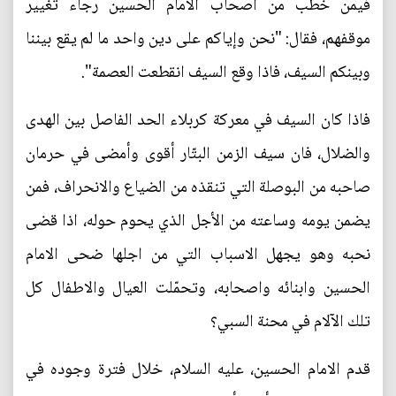
فيمن خطب من اصحاب الامام الحسين رجاء تغيير
موقفهم، فقال: "نحن وإياكم على دين واحد ما لم يقع بيننا
وبينكم السيف، فاذا وقع السيف انقطعت العصمة".
فاذا كان السيف في معركة كربلاء الحد الفاصل بين الهدى
والضلال، فان سيف الزمن البتّار أقوى وأمضى في حرمان
صاحبه من البوصلة التي تنقذه من الضياع والانحراف، فمن
يضمن يومه وساعته من الأجل الذي يحوم حوله، اذا قضى
نحبه وهو يجهل الاسباب التي من اجلها ضحى الامام
الحسين وابنائه واصحابه، وتحمّلت العيال والاطفال كل
تلك الآلام في محنة السبي؟
قدم الامام الحسين، عليه السلام، خلال فترة وجوده في