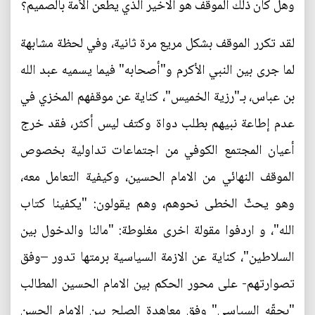
وهل كان ذلك الموقف هو الاخير الذي يطعن الأمة بالصميم؟
لقد تكرر الموقف بشكل مريع مرة ثانية، وفي لحظة مشابهة
لما جرى بين النبي الأكرم و"أصحابه" فيما يسميه عبد الله
بن عباس، بـ"رزية الخميس"، كناية عن موقفهم المخزي في
عدم إطاعة نبيهم بطلب دواة وكتف ليس أكثر، فقد خرج
أعيان المجتمع الكوفي من اجتماعات تداولية بخصوص
الموقف النهائي من الامام الحسين، وكيفية التعامل معه،
وهو يحثّ الخطى نحوهم، وهم يقولون: "يكفينا كتاب
الله"، و اردفوا مقولة اخرى مغلوطة: "مالنا والدخول بين
السلاطين"، كناية عن الازمة السياسية برمتها تدور –وفق
تصوارتهم- على محور الحكم بين الامام الحسين المطالب
"بحقّه السياسي" وفق معاهدة الصلح بين الامام الحسن