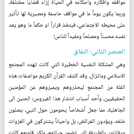
مواقفه وافكاره وأحكامه في الحياة إزاء قضايا مختلفة،
وربما يكون يوماً ما في مواقف حاسمة ومصيرية لها تأثير
على محيطه الاجتماعي، فيتخذ قراراً او حكماً ما وهو يعد
نفسه محسناً ومصلحاً ومفيداً للناس!
العنصر الثاني: النفاق
وهي المشكلة النفسية الخطيرة التي كانت تهدد المجتمع
الاسلامي وماتزال، وقد كشف القرآن الكريم مواصفات هذه
الفئة من المجتمع ليحذروهم ويميزوهم عن المؤمنين
الحقيقيين، وأحد أسباب انتشار هذا الفيروس؛ الحنين الى
الجاهلية، مما جعل أشخاصاً يحومون حول النبي، يصلون
خلفه، ويؤدون الفرائض، بل واحياناً يشتركون في الغزوات
ويقاتلون بالطريقة التي تضمن حياتهم، ولكن قلوبهم كانت