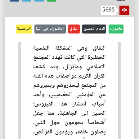
5693
عاشوراء
الامام الحسين
النفاق
#عاشوراء_في_النبأ
النرجسية
النفاق وهي المشكلة النفسية
الخطيرة التي كانت تهدد المجتمع
الاسلامي وماتزال، وقد كشف
القرآن الكريم مواصفات هذه الفئة
من المجتمع ليحذروهم ويميزوهم
عن المؤمنين الحقيقيين، وأحد
أسباب انتشار هذا الفيروس؛
الحنين الى الجاهلية، مما جعل
أشخاصاً يحومون حول النبي،
يصلون خلفه، ويؤدون الفرائض،