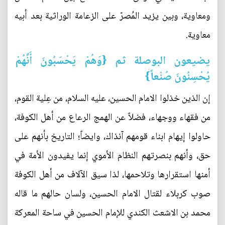
ومعاوية، وبين يزيد المُصرّ على الزعامة الوراثية بعد أبيه
معاوية.
يضيعون البوصلة ثم {وَهُمْ يَحْسَبُونَ أَنَّهُمْ
يُحْسِنُونَ صُنْعاً}
إن الذين خذلوا الامام الحسين، عليه السلام، من عِلية القوم،
من فقهاء ووجهاء، فضلاً عن الهمج الرعاع من أهل الكوفة،
حاولوا إيهام ابناء قومهم آنذاك، وايضاً؛ التاريخ بأنهم على
حق، وأنهم بنصرتهم النظام الأموي إنما يفيدون الأمة في
أمنها استقرارها وتلاحمها، لذا سيق الآلاف من أهل الكوفة
صوب كربلاء لقتال الامام الحسين، ولسان حالهم ما قاله
محمد بن الاشعث الكندي للإمام الحسين في ساحة المعركة