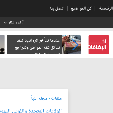
الرئيسية
|
كل المواضيع
|
اتصل بنا
آراء وافكار
س
النسبية.. حين
عندما تتأخر الرواتب: كيف
لباطل
تتآكل ثقة المواطن وتتراجع
إنتاجية الدولة؟
ملفات
-
مجلة النبأ
الولايات المتحدة واللوبي اليه