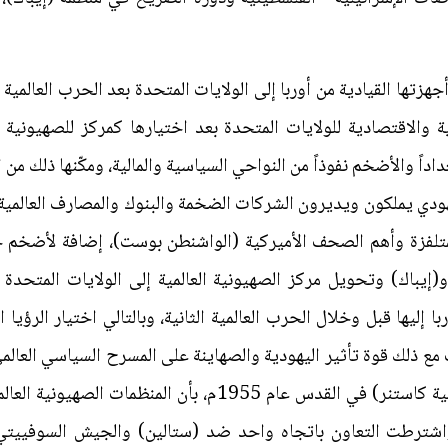
أجهزتها القيادية من أوربا إلى الولايات المتحدة بعد الحرب العالم
ية والاقتصادية للولايات المتحدة بعد اختيارها كمركز للصهيونية ا
اداً والأضخم نفوذاً من النواحي السياسية والمالية، ومكّنها ذلك من
 أصل يهودي يملكون ويديرون الشركات الضخمة والبنوك والمصارف العالمي
تلفزة وأهم الصحف الأميركية (الواشنطن بوست)، إضافة لأضخم جه
إيباك) وتحويل مركز الصهيونية العالمية إلى الولايات المتحدة
 إليها قبل وخلال الحرب العالمية الثانية، وبالتالي اختيار الرؤيا ال
ت مع ذلك قوة تأثير اليهودية والصهاينة على المسرح السياسي العالمي
اللحظات، وأثبتت مجموعة وثائق (قضية كاستنر) في القدس عام 5
 واشترطت التعاون باتجاه واحد ضد (ستالين) والجيش السوفييتي