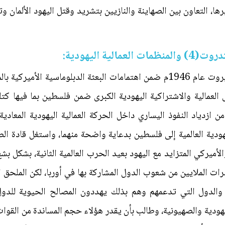
يرها، التعاون بين الصهاينة والنازيين بتشريد وقتل اليهود الألمان و
كتب الملحق العسكري الأميركي في بيروت عام 1946م ضمن اهتمامات البعثة الدبل
لعمالية والاشتراكية اليهودية الكبرى ضمن فلسطين بما فيها كتلة
 ازدياد النفوذ اليساري داخل الحركة العمالية اليهودية المعادية 
يهودية العالمية إلى فلسطين بدعاية واضحة منهما، واستغل قادة ال
أميركي المتزايد مع اليهود بعيد الحرب العالمية الثانية، بشكل بشع
ت الملايين من شعوب الدول المشاركة بها في أوربا، لكن الملحق 
 والدول التي تدعمهم وهم بذلك يهددون المصالح الحيوية للدول
يهودية والصهيونية، وطالب بأن يقدر هؤلاء حجم المساندة من القوات 