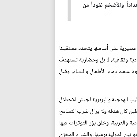
داداً والأضخم نفوذاً من
لة مصيرية على أساسها يتحدد مستقبلنا
ية وثقافية، لا بل وحضارية تستهدف
ة لسفك دماء الأطفال والنساء، وقتل
يب الهمجية والبربرية لجيش الاحتلال
سطين كان هدفه ولا يزال ضرب التسامح
ية والعربية، وخلق بؤر التوترات فيها
انين الدولية برمتها، والشيء المخزي