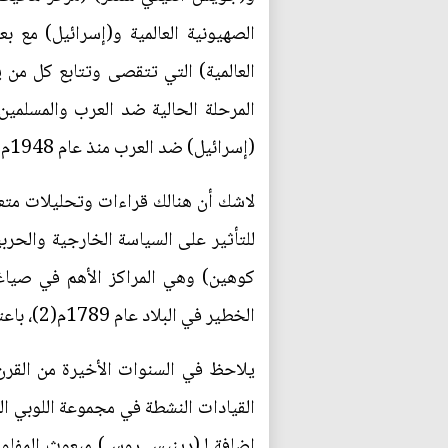
الصهيونية العالمية و(إسرائيل) مع 
العالمية) التي تتقصى وتتابع كل من 
المرحلة الحالية ضد العرب والمسلمي
(إسرائيل) ضد العرب منذ عام 1948م حتى الآن(1).
لاشك أن هنالك قراءات وتحليلات متعدد
للتأثير على السياسة الخارجية والحرب
كوهين) وهي المراكز الأهم في صياغة 
الخطير في البلاد عام 1789م(2)، باعتباره مؤسس الولايات المتحدة وأحد واضعي دستورها.
يلاحظ في السنوات الأخيرة من القرن 
القيادات النشطة في مجموعة اللوبي ال
إضافة لـ(دينيس روس) مبعوث المفاوض