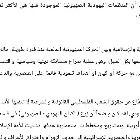
 أن المنظمات اليهودية الصهيونية الموجودة فيها هي الأكثر تع
..
ية والإسلامية وبين الحركة الصهيونية العالمية منذ فترة طويلة، حا
مها بكل السبل، وهي عملية صراع متشابكة دينية وسياسية واقتصاد
ش مع حركة أو كيان أو أهداف تلمودية قائمة على العنصرية والدعو
اع عن حقوق الشعب الفلسطيني القانونية والشرعية لا تنفيها الأسال
لمودي. لقد كان واضحاً أن زرع (الكيان اليهودي - الصهيوني) في فل
 أوربية، وبمشاريع ومخططات استعمارية هدفها تشتيت الأمة الإسلام
ة والعنصرية الإسرائيلية إلى حدود الإجرام واختراق الأعراف والقو