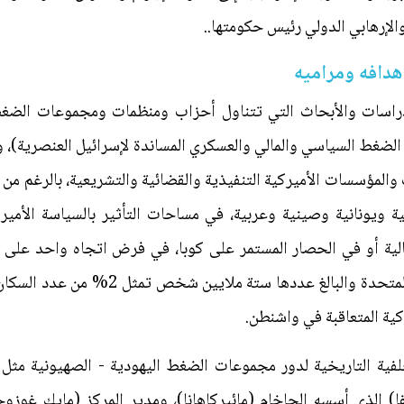
والإرهابي الدولي رئيس حكومتها..
أهدافه ومراميه
راسات والأبحاث التي تتناول أحزاب ومنظمات ومجموعات الضغط 
الضغط السياسي والمالي والعسكري المساندة لإسرائيل العنصرية)، 
ت والمؤسسات الأميركية التنفيذية والقضائية والتشريعية، بالرغم
ية ويونانية وصينية وعربية، في مساحات التأثير بالسياسة الأمير
ة أو في الحصار المستمر على كوبا، في فرض اتجاه واحد على الع
الطائفة اليهودية الكبيرة في الولايات المتح
كية المتعاقبة في واشنطن.
فية التاريخية لدور مجموعات الضغط اليهودية - الصهيونية مثل 
) الذي أسسه الحاخام (مائيركاهانا)، ومدير المركز (مايك غوزو