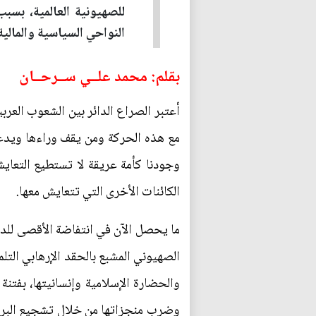
للصهيونية العالمية، بسبب
النواحي السياسية والمالية.
بقلم: محمد علــي ســرحــان
أعتبر الصراع الدائر بين الشعوب العرب
مع هذه الحركة ومن يقف وراءها ويدع
وجودنا كأمة عريقة لا تستطيع التعاي
الكائنات الأخرى التي تتعايش معها.
ما يحصل الآن في انتفاضة الأقصى للدف
الصهيوني المشبع بالحقد الإرهابي الت
والحضارة الإسلامية وإنسانيتها، بفتنة
وضرب منجزاتها من خلال تشجيع البربري