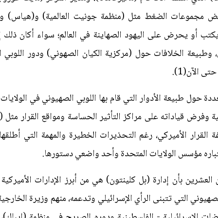
بعض مجموعات الضغط مثل (منظمة جونيت العالمية) و(هياس) ودو
يكتب أو يحرض على اليهود الصهاينة في العالم؛ سواء أكان ذلك إب
ن، وطبيعة الخلافات حول (مركزية الكيان الصهوني) ودور اللوبي
ة حول طبيعة الأدوار التي قام بها اللوبي الصهيوني في الولايات
ية وفرض قياداته على مراكز التأثير الحساسة ومواقع القرار مثل (
القرار الأميركي، رغم التحذيرات الخطيرة والمهمة التي أطلقها 
العشرين بأن إدارة (بل كلينتون) هي من أبرز الإدارات الأميرك
صهيوني التي تتبنى الرأي الإسرائيلي وتدعمه، منهم وزيرة الخارجية
ات الإسرائيلية - الفلسطينية ودوره الصريح في منظمة (إيباك)،