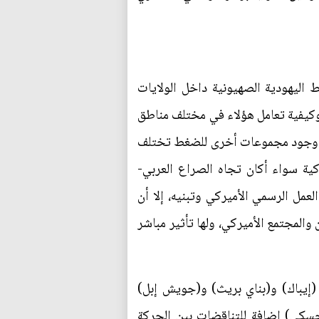
اليهودية الصهيونية داخل الولايات
وكيفية تعامل هؤلاء في مختلف مناطق
 من وجود مجموعات أخرى للضغط تختلف
كية سواء أكان تجاه الصراع العربي-
مل الرسمي الأميركي وتبنيه، إلا أن
دة والبالغ عددها ستة ملايين شخص تمثل 2% من عدد السكان والمجتمع الأميركي، ولها تأثير مباشر
(إيباك) و(بناي بريث) و(جويش إبل)
جسكي) إضافة للتناقضات بين الحركة