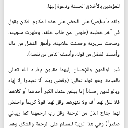
للمؤمنين بالأخلاق الحسنة ودعوة إليها.
ولقد دأب(ص) على الحض على هذه المكارم، فكان يقول
في آخر خطبته (طوبى لمن طاب خلقه، وطهرت سجيته،
وصحت سريرته وحسنت علانيته، وأنفق الفضل من ماله
وأمسك الفضل من قوله، وأنصف الناس من نفسه).
فبر الوالدين والإحسان إليهما مقرون بإفراد الله تعالى
بالعبادة، وهو قوله تعالى: (وقضى ربك ألا تعبدوا إلا إياه
وبالوالدين إحساناً إما يبلغن عندك الكبر أحدهما أو كلاهما
فلا تقل لهما أف ولا تنهرهما وقل لهما قولاً كريماً واخفض
لهما جناح الذل من الرحمة وقل رب ارحمهما كما ربياني
صغيراً) وفي هذا تربية للمسلم على الرحمة والشكر، وهما