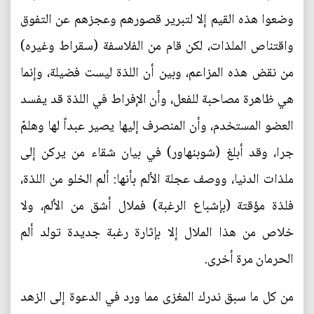
وضعوا هذه القيم إلا لتبرير قصورهم وعجزهم عن التفوق
واقتناص الملذات، لكن قام من الفلاسفة (سقراط وغيره)
من نقض هذه المزاعم، وبين أن اللذة ليست فضيلة، وإنما
هي ظاهرة مصاحبة للفعل، وأن الإفراط في اللذة قد يفسد
العضو المستخدم، وأن المنصرف إليها يصير عبداً لها وهلمّ
جرا، وقد أبلغ (شوبنهاور) في بيان شقاء من يركن إلى
ملذات الدنيا، ووصف عجلة الألم بأنها: ألم الخلو من اللذة،
فلذة مؤقتة (بإشباع الرغبة) فملال أشق من الألم، ولا
خلاص من هذا الملال إلا بإثارة رغبة جديدة تولد ألم
الحرمان مرة أخرى.
من كل ما سبق ندرك المغزى مما ورد في الدعوة إلى الزهد