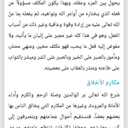
يحول بين المرء وعقله، وبهذا يكون المكلف مسؤولاً عن
فعله الذي يختاره من أوامر الله ونواهيه، ثم يفعله بما منّ
الله تعالى عليه من إرادة وقوة وعافية وغير ذلك من أسباب
الفعل، وهو في هذا كله غير مجبر على إتيان ما يأتيه، ولا
مفوض إليه فعل ما يحب، فهو مكلف مخير، ومنهي محذر،
ومأمور بالصبر على الخير وبالصبر على الشر ومبشر بالثواب
على طاعته ومنذر بالعقاب على معصيته.
مكارم الأخلاق
شرع الله تعالى بر الوالدين وصلة الرحم والكرم وأداء
الأمانة والمروءة، وغيرها من المكارم التي يخالق الناس بها
بعضهم بعضاً، فتستقيم أحوال جماعتهم وينصرفون إلى
كسب معايشهم، وجعلها تكليفات تنتظم عامتهم، وسوى