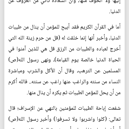
إليها ولا الخوف منها، وأن السعادة تأتي من العزوف عن
الدنيا.
أما في القرآن الكريم فقد أبيح للمؤمن أن ينال من طيبات
الدنيا، وأخبر أنها إنما خلقت له (قل من حرم زينة الله التي
أخرج لعباده والطيبات من الرزق قل هي للذين آمنوا في
الحياة الدنيا خالصة يوم القيامة)، ونهى رسول الله(ص)
المسلمين عن الترهب، وقال أن الأكل والشرب ومباشرة
النساء من سنته والراغب عنها راغب عن سنته.. فالله أكرم
من أن يحل للمؤمن الطيبات ثم يكره أن ينال منها.
شفعت إباحة الطيبات للمؤمنين بالنهي عن الإسراف؛ قال
تعالى: (كلوا واشربوا ولا تسرفوا) وأخبر رسول الله(ص)