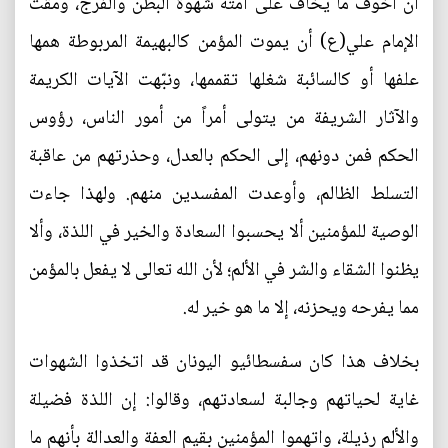
أن أخوف ما يخاف على أمته شهوة البطن والفرج، ومقت
الإمام علي(ع) أن يموت المؤمن كالبهيمة المربوطة همها
علفها أو كالسائبة شغلها تقممها، ونبّهت الآيات الكريمة
والآثار الشريفة من يتولى أمراً من أمور الناس، رؤوس
الحكم فمن دونهم، إلى الحكم بالعدل، وحذرتهم من عاقبة
التسلط الظالم، وأوعدت المفسدين منهم. ولهذا جاءت
الوصية للمؤمنين ألا يحسبوا السعادة والخير في اللذة، وألا
يظنوا الشقاء والشر في الألم؛ لأن الله تعالى لا يفعل بالمؤمن
مما يفرحه ويحزنه، إلا ما هو خير له.
بخلاف هذا كان سفسطائيو اليونان قد اتخذوا الشهوات
غاية لحياتهم وجالبة لسعادتهم، وقالوا: إن اللذة فضيلة
والألم رذيلة، واتهموا المؤمنين بقيم العفة والعدالة بأنهم ما