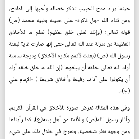
حينما يراد مدح الحبيب تذكر خصاله وأحبها إلى المادح،
ومن ثناء الله -جل ذكره- على حبيبه ونبيه محمد (ص)
قوله تعالى: (وإنك لعلى خلق عظيم) نعلم ما للأخلاق
العظيمة من منزلة عند الله تعالى حتى إنها صارت غاية لبعثة
رسول الله (ص) (بعثت لأتمم مكارم الأخلاق) ودرجة سامية
أراد الله تعالى لخلقه أن يبلغوها (إن الله لما خلق خلقه أراد
أن يكونوا على آداب رفيعة وأخلاق شريفة ) -الإمام علي
(ع)-.
وفي هذه المقالة نعرض صورة للأخلاق في القرآن الكريم،
وآثار رسول الله(ص) والأئمة من أهل بيته(ع)، كما رأيناها
ومن وجهة نظر شخصية، ونعرج في خلال ذلك على شيء