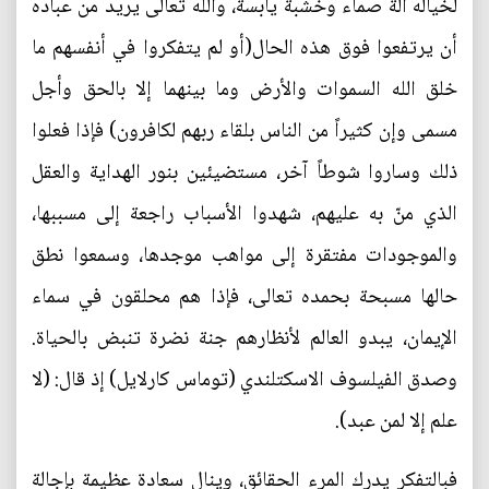
لخياله آلة صماء وخشبة يابسة، والله تعالى يريد من عباده
أن يرتفعوا فوق هذه الحال(أو لم يتفكروا في أنفسهم ما
خلق الله السموات والأرض وما بينهما إلا بالحق وأجل
مسمى وإن كثيراً من الناس بلقاء ربهم لكافرون) فإذا فعلوا
ذلك وساروا شوطاً آخر، مستضيئين بنور الهداية والعقل
الذي منّ به عليهم، شهدوا الأسباب راجعة إلى مسببها،
والموجودات مفتقرة إلى مواهب موجدها، وسمعوا نطق
حالها مسبحة بحمده تعالى، فإذا هم محلقون في سماء
الإيمان، يبدو العالم لأنظارهم جنة نضرة تنبض بالحياة.
وصدق الفيلسوف الاسكتلندي (توماس كارلايل) إذ قال: (لا
علم إلا لمن عبد).
فبالتفكر يدرك المرء الحقائق، وينال سعادة عظيمة بإجالة