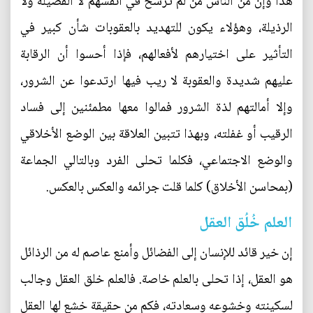
هذا وإن من الناس من لم ترسخ في أنفسهم لا الفضيلة ولا
الرذيلة، وهؤلاء يكون للتهديد بالعقوبات شأن كبير في
التأثير على اختيارهم لأفعالهم، فإذا أحسوا أن الرقابة
عليهم شديدة والعقوبة لا ريب فيها ارتدعوا عن الشرور،
وإلا أمالتهم لذة الشرور فمالوا معها مطمئنين إلى فساد
الرقيب أو غفلته، وبهذا تتبين العلاقة بين الوضع الأخلاقي
والوضع الاجتماعي، فكلما تحلى الفرد وبالتالي الجماعة
(بمحاسن الأخلاق) كلما قلت جرائمه والعكس بالعكس.
العلم خُلُق العقل
إن خير قائد للإنسان إلى الفضائل وأمنع عاصم له من الرذائل
هو العقل، إذا تحلى بالعلم خاصة. فالعلم خلق العقل وجالب
لسكينته وخشوعه وسعادته، فكم من حقيقة خشع لها العقل