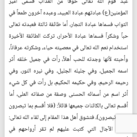
عبد قوم الله تعالى خوفاً من العذاب فسمى أمير
المؤمنين(ع) عبادتهم عبادة العبيد، وعبده آخرون طمعاً في
الثواب فسماها عبادة التجار، أما طائفة ثالثة فعبدته تعالى
حباً وشكراً فسماها عبادة الأحرار، تركت الطائفة الأخيرة
استخدام نعم الله تعالى في معصيته حياء، وشكرته عرفاناً،
وأحبته لأنها وجدته للحب أهلاً، رأت في جميل خلقه أثر
اسمه الجميل، وفي جليله الجليل، وفي نيره النور، وفي
رحيمه الرحيم، وفي حكيمه الحكيم، بل رأت في كل شيء
أثر اسم من أسمائه الحسنى وصفة من صفاته العلى، أما
أقسم تعالى بالكائنات جميعها قائلاً: (فلا أقسم بما تبصرون
وما لا تبصرون)، فتشوق أهل هذا المقام إلى لقاء الله تعالى:
(فلولا الآجال التي كتبت عليهم لم تقر أرواحهم في