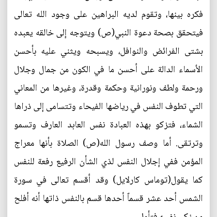
فكره بينها، وتقوم لديه البراهين على وجود الله تعالى
فيتحقق بصحة دعوة النبي(ص) ويتوجه إلى خالقه يعبده
بشتى الفرائض والنوافل، ويسبحه ويثني عليه بأحسن
الأسماء الدالة على أحسن ما في الكون من جمال وجلال
ورحمة ولطف ونورانية وحكمة وقدرة، وغيرها من المعاني
التي تطوف النفس في رياضها الفيحاء وتتسامى إلى ذراها
الشماء، فتزكو بهذه العبادة نفس العابد العارف وتسمو
وترتقى. أما وصف رسول الله(ص) الصلاة بأنها معراج
المؤمن ففي إجلال النفس لذي الشأن الرفيع رفعة للنفس
كما يقول(توماس كارلايل) وقد أقسم تعالى في سورة
الشمس أحد عشر قسماً أحدها قسم بالنفس ذاتها أنه أفلح