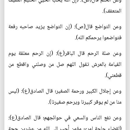
وعن الحلم قال(ص): (إن الله يحب الحيي الحليم العفيف
المتعفف).
وعن التواضع قال(ص): (إن التواضع يزيد صاحبه رفعة
فتواضعوا يرحمكم الله).
وعن صلة الرحم قال الباقر(ع): (إن الرحم معلقة يوم
القيامة بالعرش تقول اللهم صل من وصلني واقطع من
قطعني).
وعن إجلال الكبير ورحمة الصغير؛ قال الصادق(ع): (ليس
منا من لم يوقر كبيرنا ويرحم صغيرنا).
وعن نفع الناس والسعي في حوائجهم؛ قال الصادق(ع):
(لقضاء حاجة امرئ مؤمن أحب إلى الله من عشرين حجة