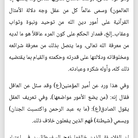
العالمون) وسمى عالماً كل من عقل وجه دلالة الأمثال
القرآنية على أمور دين الله من توحيد ونبوة وثواب
وعقاب..إلخ، فمدار الحكم على كون المرء عاقلاً هو ما لديه
من معرفة الله تعالى، وما يتصل بذلك من معرفة شرائعه
ومخلوقاته ودلالتها على قدرته وحكمته والقيام بما يقتضيه
ذلك كله، وأوله شكره وعبادته.
وفي هذا ورد عن أمير المؤمنين(ع) وقد سئل عن العاقل
فقال إنه: (من يضع الأمور مواضعها)، وفي تعريف العقل
يقول الصادق(ع): (ما به عبد الرحمن واكتسبت الجنان)
ويسمي (شيطنة) فَهم الذين يفعلون خلاف ذلك.
إن الفلاسفة الذين خالفوا نهج السفسطائيين في اعتبار