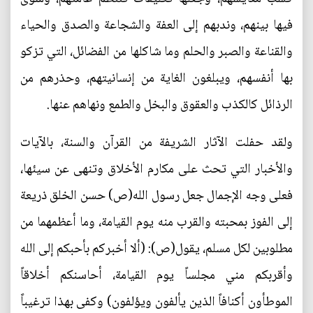
فيها بينهم، وندبهم إلى العفة والشجاعة والصدق والحياء
والقناعة والصبر والحلم وما شاكلها من الفضائل، التي تزكو
بها أنفسهم، ويبلغون الغاية من إنسانيتهم، وحذرهم من
الرذائل كالكذب والعقوق والبخل والطمع ونهاهم عنها.
ولقد حفلت الآثار الشريفة من القرآن والسنة، بالآيات
والأخبار التي تحث على مكارم الأخلاق وتنهى عن سيئها،
فعلى وجه الإجمال جعل رسول الله(ص) حسن الخلق ذريعة
إلى الفوز بمحبته والقرب منه يوم القيامة، وما أعظمهما من
مطلوبين لكل مسلم، يقول(ص): (ألا أخبركم بأحبكم إلى الله
وأقربكم مني مجلساً يوم القيامة، أحاسنكم أخلاقاً
الموطأون أكنافاً الذين يألفون ويؤلفون) وكفى بهذا ترغيباً