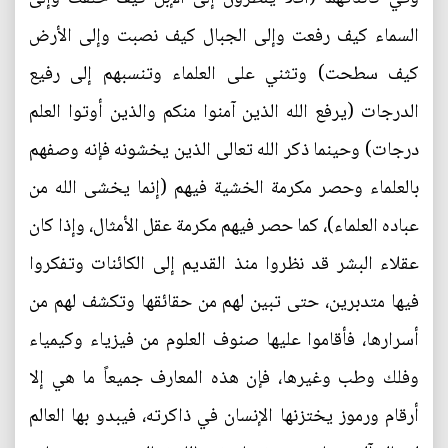
السماء كيف رفعت وإلى الجبال كيف نصبت وإلى الأرض
كيف سطحت) وتثني على العلماء وتنسبهم إلى رفيع
الدرجات (يرفع الله الذين آمنوا منكم والذين أوتوا العلم
درجات) وحينما ذكر الله تعالى الذين يخشونه فإنه وصفهم
بالعلماء وحصر مكرمة الخشية فيهم (إنما يخشى الله من
عباده العلماء)، كما حصر فيهم مكرمة عقل الأمثال، وإذا كان
عقلاء البشر قد نظروا منذ القديم إلى الكائنات وتفكروا
فيها متدبرين، حتى تبين لهم من حقائقها وتكشف لهم من
أسرارها، فأقاموا عليها صنوف العلوم من فيزياء وكيمياء
وفلك وطب وغيرها، فإن هذه المعارف جميعاً ما هي إلا
أرقام ورموز يختزنها الإنسان في ذاكرته، فيبدو بها العالم