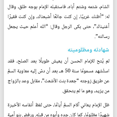
الشام، شتمه وشتم أباه، فاستقبله الإمام بوجه طلق، وقال
له: “أظنك غريبًا، إن كنت جائعًا أشبعناك، وإن كنت فقيرًا
أغنيناك”، حتى بكى الرجل وقال: “الله أعلم حيث يجعل
رسالته”.
شهادته ومظلوميته
لم يُتح للإمام الحسن أن يعيش طويلًا بعد الصلح، فقد
استُشهد مسمومًا سنة 50 هـ، بعد أن دسّ إليه معاوية السمّ
عن طريق زوجته “جعدة بنت الأشعث”، مقابل وعد بالزواج
من يزيد، وهو ما لم يتحقق.
ظل الإمام يعاني آلام السمّ أيامًا، حتى لفظ أنفاسه الأخيرة
شهيدًا مظلومًا، كما كان جده وأبوه من قبله. ورفض بنو أمية