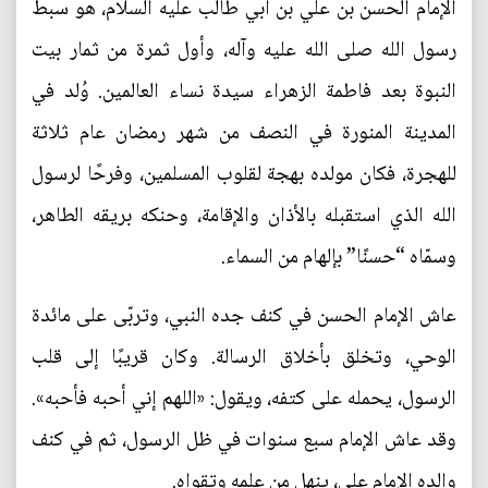
الإمام الحسن بن علي بن أبي طالب عليه السلام، هو سبط
رسول الله صلى الله عليه وآله، وأول ثمرة من ثمار بيت
النبوة بعد فاطمة الزهراء سيدة نساء العالمين. وُلد في
المدينة المنورة في النصف من شهر رمضان عام ثلاثة
للهجرة، فكان مولده بهجة لقلوب المسلمين، وفرحًا لرسول
الله الذي استقبله بالأذان والإقامة، وحنكه بريقه الطاهر،
وسمّاه “حسنًا” بإلهام من السماء.
عاش الإمام الحسن في كنف جده النبي، وتربّى على مائدة
الوحي، وتخلق بأخلاق الرسالة. وكان قريبًا إلى قلب
الرسول، يحمله على كتفه، ويقول: «اللهم إني أحبه فأحبه».
وقد عاش الإمام سبع سنوات في ظل الرسول، ثم في كنف
والده الإمام علي، ينهل من علمه وتقواه.