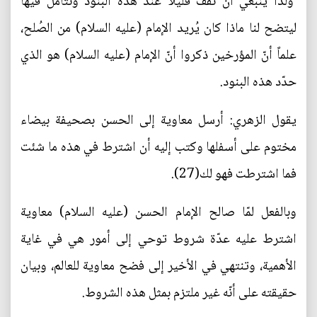
ولذا ينبغي أن نقف قليلاً عند هذه البنود ونتأمّل فيها
ليتضح لنا ماذا كان يُريد الإمام (عليه السلام) من الصُلح،
علماً أنّ المؤرخين ذكروا أنّ الإمام (عليه السلام) هو الذي
حدّد هذه البنود.
يقول الزهري: أرسل معاوية إلى الحسن بصحيفة بيضاء
مختوم على أسفلها وكتب إليه أن اشترط في هذه ما شئت
فما اشترطت فهو لك(27).
وبالفعل لمّا صالح الإمام الحسن (عليه السلام) معاوية
اشترط عليه عدّة شروط توحي إلى أمور هي في غاية
الأهمية، وتنتهي في الأخير إلى فضح معاوية للعالم، وبيان
حقيقته على أنّه غير ملتزم بمثل هذه الشروط.