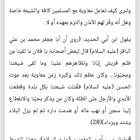
ولنرى كيف تعامل معاوية مع المسلمين كافة والشيعة خاصة
وهل أنه وفّر لهم الأمان والتزم بعهده أو لا.
يقول ابن أبي الحديد: (روى أن أبا جعفر محمد بن علي
الباقر (عليه السلام) قال لبعض أصحابه: يا فلان ما لقينا من
ظلم قريش إيّانا وتظاهرهم علينا وما لقى شيعتنا
ومحبّونا... وكان عظم ذلك وكبره زمن معاوية بعد موت
الحسن (عليه السلام) فقُتلت شيعتنا بكل بلدة وقطعت
الأيدي والأرجل على الظنّة وكان من يذكر بحبّنا والانقطاع
إلينا سجن أو نهب ماله أو هدمت داره ثم لم يزل البلاء
يشتد ويزداد)(28).
4-ترك سب أمير المؤمنين (عليه السلام): وهذا الشرط