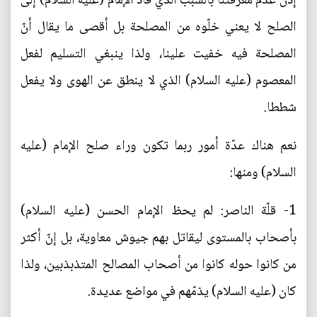
إذن عدم معرفتنا بالسبب الذي قاد الإمام (عليه السلام) إلى
الصلح لا يعني خلّوه من المصلحة بل أقصى ما يقال أنّ
المصلحة فيه خفيت علينا، ولذا ينبغي التسليم لفعل
المعصوم (عليه السلام) الذي لا ينطق عن الهوى ولا يفعل
شططا.
نعم هناك عدّة أمور ربما تكون وراء صلح الإمام (عليه
السلام) ومنها:
1- قلّة الناصر: لم يحظ الإمام الحسن (عليه السلام)
بأصحاب بالمستوى ليقاتل بهم جيوش معاوية، بل إنّ أكثر
من كانوا حوله كانوا من أصحاب المصالح المتذبذبين، ولذا
كان (عليه السلام) يذمّهم في مواضع عديدة.