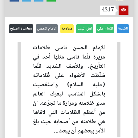
4317
الشيعة
الامام علي
اهل البيت
معاوية
الامام الحسن
معاهدة الصلح
الإمام الحسن قاسى ظُلامات
مريرة قلّما قاسى مثلها أحد في
التأريخ، وللأسف الشديد قلّما
سُلّطت الأضواء على ظُلاماته
(عليه السلام) واستُقصيت
بالشكل المناسب ليعرف العالم
مدى ظلامته ومرارة ما تجرّعه. انّ
من أعظم الظلامات التي لاقاها
هي ظلامته من أصحابه حيث بلغ
الأمر ببعضهم أن يبعث...