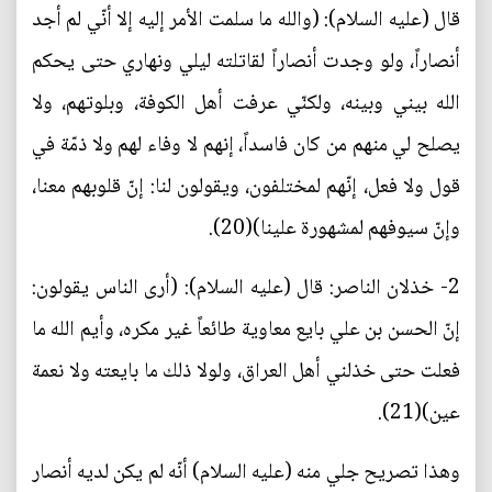
قال (عليه السلام): (والله ما سلمت الأمر إليه إلا أنّي لم أجد
أنصاراً، ولو وجدت أنصاراً لقاتلته ليلي ونهاري حتى يحكم
الله بيني وبينه، ولكنّي عرفت أهل الكوفة، وبلوتهم، ولا
يصلح لي منهم من كان فاسداً، إنهم لا وفاء لهم ولا ذمّة في
قول ولا فعل، إنّهم لمختلفون، ويقولون لنا: إنّ قلوبهم معنا،
وإنّ سيوفهم لمشهورة علينا)(20).
2- خذلان الناصر: قال (عليه السلام): (أرى الناس يقولون:
إنّ الحسن بن علي بايع معاوية طائعاً غير مكره، وأيم الله ما
فعلت حتى خذلني أهل العراق، ولولا ذلك ما بايعته ولا نعمة
عين)(21).
وهذا تصريح جلي منه (عليه السلام) أنّه لم يكن لديه أنصار