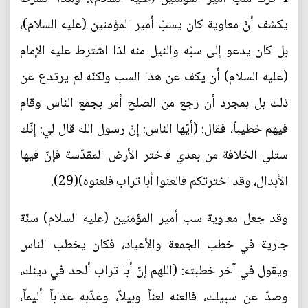
يكشف أنّ معاوية كان يسبّ أمير المؤمنين (عليه السلام)،
بل كان يدعو إلى سبّه والنيل منه لذا اشترط عليه الإمام
(عليه السلام) أن يكف عن هذا السب ولكنّه لم يرتدع عن
ذلك بل بمجرد أن رجع من الصلح أمر بجمع الناس وقام
فيهم خطيباً، فقال: (أيّها الناس: إنّ رسول الله قال لي: إنّك
ستلي الخلافة من بعدي فاختر الأرض المقدّسة فإنّ فيها
الأبدال، وقد اخترتكم فالعنوا أبا تراب فلعنوه)(29).
وقد جعل معاوية سب أمير المؤمنين (عليه السلام) سنّة
جارية في خطب الجمعة والأعياد، فكان يخطب الناس
ويقول في آخر خطبته: (اللهم إنّ أبا تراب ألحد في دينك،
وصدّ عن سبيلك، فالعنه لعناً وبيلاً، وعذّبه عذاباً أليماً،