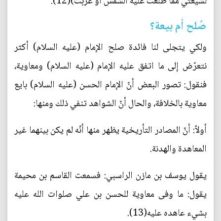
لشيعتي ممّا طلُعت عليه الشمس أو غرُبت)(12).
صُلح أم بيعة؟
ولكي يتجلى لنا فائدة صلح الإمام (عليه السلام) أكثر
نتعرّض إلى ما اتفق عليه الإمام (عليه السلام) ومعاوية،
فنقول: تصور البعض أنّ الإمام الحسن (عليه السلام) بايع
معاوية بالخلافة، والحال أنّ الشواهد تنفي ذلك ومنها:
أولاً: أنّ المصادر التأريخية يظهر منها أنّه لم يكن بينهما غير
المعاهدة والهدنة.
يقول يوسف بن مازن الراسبي: فسمعت القاسم بن محيمة
يقول: ما وفى معاوية للحسن بن علي صلوات الله عليه
بشيء عاهده عليه(13).