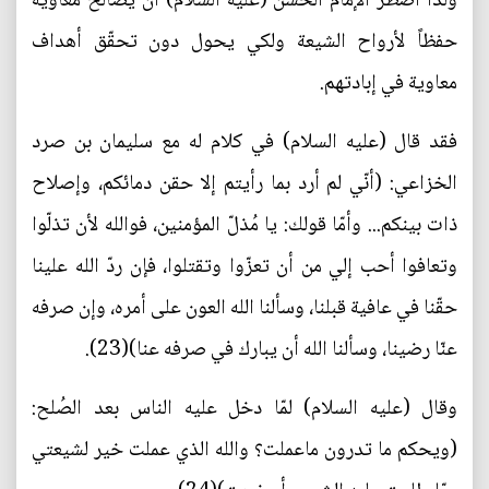
ولذا اضطر الإمام الحسن (عليه السلام) أن يصالح معاوية
حفظاً لأرواح الشيعة ولكي يحول دون تحقّق أهداف
معاوية في إبادتهم.
فقد قال (عليه السلام) في كلام له مع سليمان بن صرد
الخزاعي: (أنّي لم أرد بما رأيتم إلا حقن دمائكم، وإصلاح
ذات بينكم... وأمّا قولك: يا مُذلّ المؤمنين، فوالله لأن تذلّوا
وتعافوا أحب إلي من أن تعزّوا وتقتلوا، فإن ردّ الله علينا
حقّنا في عافية قبلنا، وسألنا الله العون على أمره، وإن صرفه
عنّا رضينا، وسألنا الله أن يبارك في صرفه عنا)(23).
وقال (عليه السلام) لمّا دخل عليه الناس بعد الصُلح:
(ويحكم ما تدرون ماعملت؟ والله الذي عملت خير لشيعتي