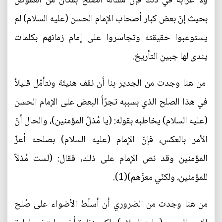
ولا غرابة في ذلك فإنّ مسألة الصلح بمكان من الغموض
بحيث إنّ بعض كبار أصحاب الإمام الحسن (عليه السلام) لم
يستوعبوا حقيقته وتجاسروا على إمام زمانهم بكلمات
يندى لها جبين التأريخ.
من هنا وجدت من الجدير بنا أن نقف هنيئة ونتأمّل قليلاً
في هذا الصلح الذي بسببه تجرّأ البعض على الإمام الحسن
(عليه السلام) يخاطبه بقوله: (يا مُذلّ المؤمنين)، والحال أنّ
الأمر بالعكس، فإنّ الإمام (عليه السلام) بصلحه أعزّ
المؤمنين وقد نص الإمام على ذلك، فقال: (لست مُذلاً
للمؤمنين، ولكنّي معزّهم)(1).
من هنا وجدت من الضروري أن أسلّط الأضواء على صُلح