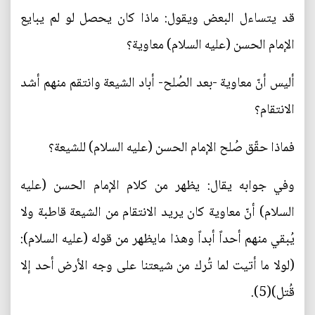
قد يتساءل البعض ويقول: ماذا كان يحصل لو لم يبايع
الإمام الحسن (عليه السلام) معاوية؟
أليس أنّ معاوية -بعد الصُلح- أباد الشيعة وانتقم منهم أشد
الانتقام؟
فماذا حقّق صُلح الإمام الحسن (عليه السلام) للشيعة؟
وفي جوابه يقال: يظهر من كلام الإمام الحسن (عليه
السلام) أنّ معاوية كان يريد الانتقام من الشيعة قاطبة ولا
يُبقي منهم أحداً أبداً وهذا مايظهر من قوله (عليه السلام):
(لولا ما أتيت لما تُرك من شيعتنا على وجه الأرض أحد إلا
قُتل)(5).