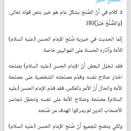
الصُلح خير
لا كلام في أنّ الصُلح بشكل عام هو خير بنص قوله تعالى:
{وَالصُّلْحُ خَيْرٌ}(8).
إنّما الحديث في خيرية صُلح الإمام الحسن (عليه السلام)
للأمة وآثاره الحسنة على المواليين خاصة.
فقد تخيّل البعض أنّ الإمام الحسن (عليه السلام) بصلحه
اختار صلاح نفسه وقدّم مصلحته الشخصية على مصلحة
الأمة والحال أنّ الأمر بالعكس، فقد قدّم الإمام الحسن (عليه
السلام) مصلحة وصلاح الأمة على نفسه وتحمّل تجاسر
الأصحاب الذين لم يدركوا الهدف من صُلحه.
ولكي يتضح للجميع أنّ صُلح الإمام الحسن (عليه السلام)