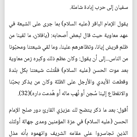
سفيان إلى حرب إبادة شاملة.
يقول الإمام الباقر (عليه السلام) بما جرى على الشيعة في
عهد معاوية حيث قال لبعض أصحابه: (يافلان، ما لقينا من
ظلم قريش إيانا، وتظاهرهم علينا، وما لقي شيعتنا ومحبّونا
من الناس...إلى أن يقول: وكان عظم ذلك وكبره زمن معاوية
بعد موت الحسن (عليه السلام) فقُتلت شيعتنا بكل بلدة
وقطعت الأيدي والأرجل على الظنّة وكان من يذكر بحبّنا
والانقطاع إلينا سُجن أو نُهب ماله أو هُدمت داره)(32).
أقول: بعد ما ذكر يتضح لك عزيزي القارئ دور صلح الإمام
الحسن (عليه السلام) في عزة المؤمنين ومدى جهالة أولئك
الذين تجاسروا على مقامه الشريف واتهموه بأنه مذل