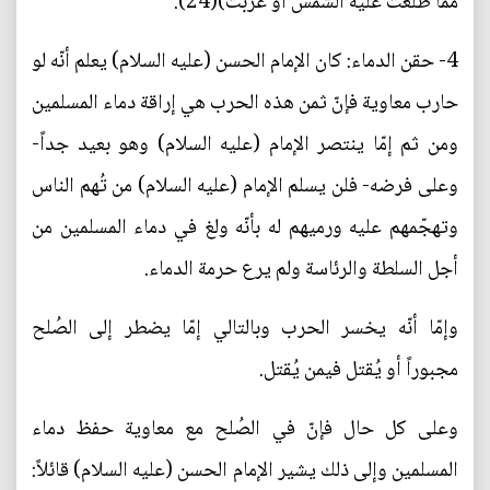
ممّا طلعت عليه الشمس أو غربت)(24).
4- حقن الدماء: كان الإمام الحسن (عليه السلام) يعلم أنّه لو
حارب معاوية فإنّ ثمن هذه الحرب هي إراقة دماء المسلمين
ومن ثم إمّا ينتصر الإمام (عليه السلام) وهو بعيد جداً-
وعلى فرضه- فلن يسلم الإمام (عليه السلام) من تُهم الناس
وتهجّمهم عليه ورميهم له بأنّه ولغ في دماء المسلمين من
أجل السلطة والرئاسة ولم يرع حرمة الدماء.
وإمّا أنّه يخسر الحرب وبالتالي إمّا يضطر إلى الصُلح
مجبوراً أو يُقتل فيمن يُقتل.
وعلى كل حال فإنّ في الصُلح مع معاوية حفظ دماء
المسلمين وإلى ذلك يشير الإمام الحسن (عليه السلام) قائلاً: