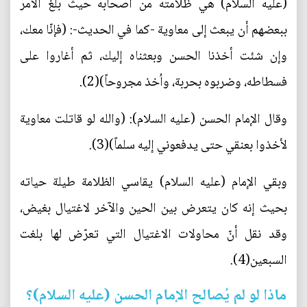
(عليه السلام) هي ظلامته من أصحابه حيث بلغ الأمر
ببعضهم أن يبعث إلى معاوية -كما في الحديث-: (فإنّا معك،
وإن شئت أخذنا الحسن وبعثناه إليك، ثم أغاروا على
فسطاطه، وضربوه بحربة، واُخذ مجروحاً)(2).
وقال الإمام الحسن (عليه السلام): (والله لو قاتلت معاوية
لأخذوا بعنقي حتى يدفعوني إليه سلماً)(3).
وبقي الإمام (عليه السلام) يقاسي الظلامة طيلة حياته
بحيث إنه كان يتعرض بين الحين والآخر لاغتيال بغيض،
وقد نقل أنّ محاولات الاغتيال التي تعرّض لها بلغت
السبعين(4).
ماذا لو لم يُصالح الإمام الحسن (عليه السلام)؟