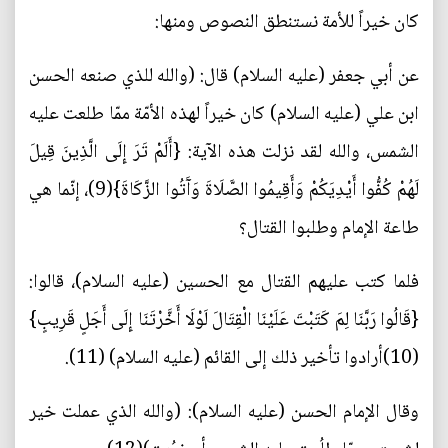
كان خيراً للأمة نستنطق النصوص ومنها:
عن أبي جعفر (عليه السلام) قال: (والله للذي صنعه الحسن
ابن علي (عليه السلام) كان خيراً لهذه الأمّة ممّا طلعت عليه
الشمس، والله لقد نزلت هذه الآية: {أَلَمْ تَرَ إِلَى الَّذِينَ قِيلَ
لَهُمْ كُفُّوا أَيْدِيَكُمْ وَأَقِيمُوا الصَّلَاةَ وَآَتُوا الزَّكَاةَ}(9)، إنّما هي
طاعة الإمام وطلبوا القتال؟
فلما كتب عليهم القتال مع الحسين (عليه السلام)، قالوا:
{قَالُوا رَبَّنَا لِمَ كَتَبْتَ عَلَيْنَا الْقِتَالَ لَوْلَا أَخَّرْتَنَا إِلَى أَجَلٍ قَرِيبٍ}
(10)أرادوا تأخير ذلك إلى القائم (عليه السلام) (11).
وقال الإمام الحسن (عليه السلام): (والله الذي عملت خير