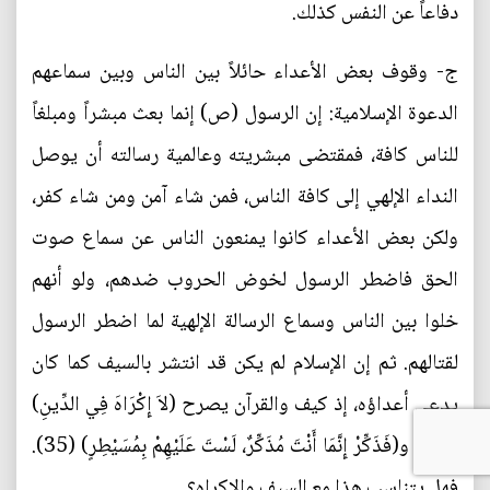
دفاعاً عن النفس كذلك.
ج- وقوف بعض الأعداء حائلاً بين الناس وبين سماعهم
الدعوة الإسلامية: إن الرسول (ص) إنما بعث مبشراً ومبلغاً
للناس كافة، فمقتضى مبشريته وعالمية رسالته أن يوصل
النداء الإلهي إلى كافة الناس، فمن شاء آمن ومن شاء كفر،
ولكن بعض الأعداء كانوا يمنعون الناس عن سماع صوت
الحق فاضطر الرسول لخوض الحروب ضدهم، ولو أنهم
خلوا بين الناس وسماع الرسالة الإلهية لما اضطر الرسول
لقتالهم. ثم إن الإسلام لم يكن قد انتشر بالسيف كما كان
يدعي أعداؤه، إذ كيف والقرآن يصرح (لاَ إِكْرَاهَ فِي الدِّينِ)
(34). و(فَذَكِّرْ إِنَّمَا أَنْتَ مُذَكِّرٌ، لَسْتَ عَلَيْهِمْ بِمُسَيْطِرٍ) (35).
فهل يتناسب هذا مع السيف والإكراه؟