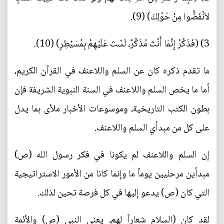
لاَنْفَضُّوا مِنْ حَوْلِكَ) (9).
3) (فَذَكِّرْ إِنَّمَا أَنْتَ مُذَكِّرٌ، لَسْتَ عَلَيْهِمْ بِمُسَيْطِرٍ) (10).
ما تقدم ذكره كان عن السلم واللاعنف في القرآن الكريم،
أما ما يخص السلم واللاعنف في السنة النبوية الشريفة فإن
بطون الكتب التاريخية، وموسوعات الأخبار ملأى بما يدل
على كل من مبدأي السلم واللاعنف.
إن السلم واللاعنف لم يكونا في فكر رسول الله (ص)
مبدأين مرحليين يوماً ما وإنما كانا من الأمور الاستراتيجية
التي كان (ص) يدعو إليها في كل فرصة تحين لذلك.
لقد كان (السلام شعاراً لهم، يعني النبي (ص) والأئمة