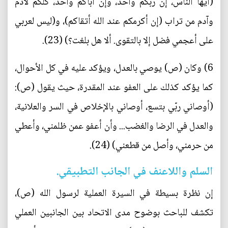
(أيها الناس، إن ربكم واحد، وإن أباكم واحد، كلكم لآدم
وآدم من تراب (إن أكرمكم عند الله أتقاكم)، و(ليس لعربي
على أعجمي فضل إلا بالتقوى. ألا هل بلغت؟) (23).
6) وكان (ص) يوصي بالعدل، ويؤكد عليه في كل الأحوال،
كما يؤكد كذلك على العفو عند المقدرة، حيث يقول (ص):
(أوصاني ربّي بتسع، أوصاني بالإخلاص في السر والعلانية،
والعدل في الرضا والغضب... وأن أعفو عمن ظلمني، وأعطي
من حرمني، وأصل من قطعني) (24).
السلم واللاعنف في الجانب التطبيقي.
إن نظرة بسيطة في السيرة العملية لرسول الله (ص)،
تكشف للباحث بوضوح مدى الاتحاد بين الجانبين العملي