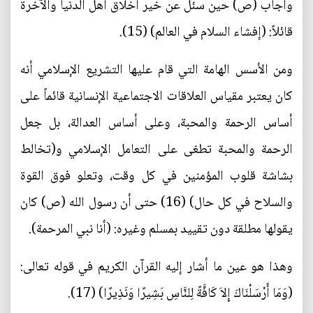
وأجاب (ص) حين سئل عن خير أخلاق أهل الدنيا والآخرة
قائلاً: (إفشاء السلام في العالم) (15).
ومن الأسس الهامة التي قام عليها التشريع الإسلامي أنه
كان يعتبر مقياس العلاقات الاجتماعية الإنسانية قائماً على
أساس الرحمة والمحبة، وعلى أساس العدالة، بل جعل
الرحمة والمحبة تطغى على التعامل الإسلامي و(تخالط
بشاشة قلوب المؤمنين في كل وقت، وتعلو فوق القوة
والسلاح في كل حال) (16) حتى أن رسول الله (ص) كان
يقولها مطلقة دون تقييد بمسلم وغيره: (أنا نبي المرحمة).
وهذا هو عين ما أشار إليه القرآن الكريم في قوله تعالى:
(وَمَا أَرْسَلْنَاكَ إِلاَ كَافَّةً لِلنَّاسِ بَشِيرًا وَنَذِيرًا) (17).