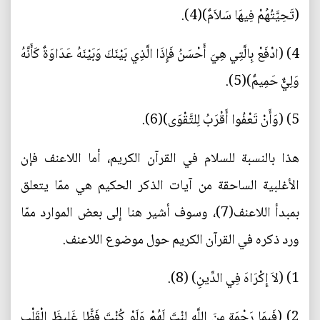
(تَحِيَّتُهُمْ فِيهَا سَلاَمٌ)(4).
4) (ادْفَعْ بِالَّتِي هِيَ أَحْسَنُ فَإِذَا الَّذِي بَيْنَكَ وَبَيْنَهُ عَدَاوَةٌ كَأَنَّهُ
وَلِيٌّ حَمِيمٌ)(5).
5) (وَأَنْ تَعْفُوا أَقْرَبُ لِلتَّقْوَى)(6).
هذا بالنسبة للسلام في القرآن الكريم، أما اللاعنف فإن
الأغلبية الساحقة من آيات الذكر الحكيم هي ممّا يتعلق
بمبدأ اللاعنف(7)، وسوف أشير هنا إلى بعض الموارد ممّا
ورد ذكره في القرآن الكريم حول موضوع اللاعنف.
1) (لاَ إِكْرَاهَ فِي الدِّينِ) (8).
2) (فَبِمَا رَحْمَةٍ مِنَ اللَّهِ لِنْتَ لَهُمْ وَلَوْ كُنْتَ فَظًّا غَلِيظَ الْقَلْبِ