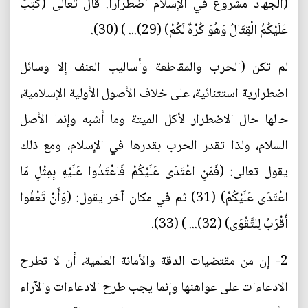
(الجهاد مشروع في الإسلام اضطراراً. قال تعالى (كُتِبَ
عَلَيْكُمُ الْقِتَالُ وَهُوَ كُرْهٌ لَكُمْ) (29)... ) (30).
لم تكن (الحرب والمقاطعة وأساليب العنف إلا وسائل
اضطرارية استثنائية، على خلاف الأصول الأولية الإسلامية،
حالها حال الاضطرار لأكل الميتة وما أشبه وإنما الأصل
السلام، ولذا تقدر الحرب بقدرها في الإسلام، ومع ذلك
يقول تعالى: (فَمَنِ اعْتَدَى عَلَيْكُمْ فَاعْتَدُوا عَلَيْهِ بِمِثْلِ مَا
اعْتَدَى عَلَيْكُمْ) (31) ثم في مكان آخر يقول: (وَأَنْ تَعْفُوا
أَقْرَبُ لِلتَّقْوَى) (32)... ) (33).
2- إن من مقتضيات الدقة والأمانة العلمية، أن لا تطرح
الادعاءات على عواهنها وإنما يجب طرح الادعاءات والآراء