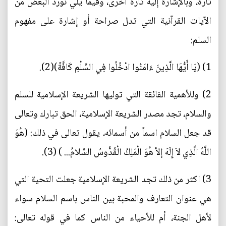
تارة، وبالإشارة إليه تارة أخرى، وفيما يلي نورد البعض من
الآيات القرآنية التي تدل صراحة أو إشارة على مفهوم
السلم:
1) (يَا أَيُّهَا الَّذِينَ ءَامَنُوا ادْخُلُوا فِي السِّلْمِ كَافَّةً)(2).
2) وللأهمية الفائقة التي توليها الشريعة الإسلامية للسلم
والسلام، تجد مصدر الشريعة الإسلامية، الحق تبارك وتعالى
قد جعل السلام اسماً من أسمائه، يقول تعالى في ذلك: (هُوَ
اللَّهُ الَّذِي لاَ إِلَهَ إلاَّ هُوَ الْمَلِكُ الْقُدُّوسُ السَّلامُ... ) (3).
3) اكثر من ذلك تجد الشريعة الإسلامية جعلت التحية التي
هي عنوان التعارف والمحبة بين الناس باسم السلام سواء
لأهل الجنة، أم للأحياء من الناس كما في قوله تعالى: