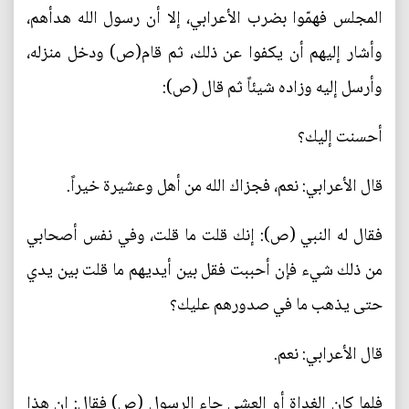
المجلس فهمّوا بضرب الأعرابي، إلا أن رسول الله هدأهم،
وأشار إليهم أن يكفوا عن ذلك، ثم قام(ص) ودخل منزله،
وأرسل إليه وزاده شيئاً ثم قال (ص):
أحسنت إليك؟
قال الأعرابي: نعم، فجزاك الله من أهل وعشيرة خيراً.
فقال له النبي (ص): إنك قلت ما قلت، وفي نفس أصحابي
من ذلك شيء فإن أحببت فقل بين أيديهم ما قلت بين يدي
حتى يذهب ما في صدورهم عليك؟
قال الأعرابي: نعم.
فلما كان الغداة أو العشي جاء الرسول (ص) فقال: إن هذا