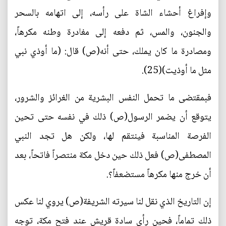
وإفراغ أحشاء الشاة على رأسه، إلى اتهامه بالسحر
والجنون، والمس، ثم دفعه إلى مغادرة وطنه مكرهاً،
ومصادرة ما كان يملك، حتى أنه(ص) قال: (ما أوذي نبي
مثل ما أوذيت)(25).
فبمقتضى ما تحمل النفس البشرية من الغرائز والشرور،
يتوقع أن يضمر الرسول(ص) ذلك في نفسه حتى تحين
الفرصة المناسبة فينتقم لها، ولكن هل تجد النبي
المصطفى(ص) فعل ذلك حين دخل مكة منتصراً فاتحاً، بعد
أن خرج منها مكرهاً مستضعفاً؟.
إن التاريخ الذي نقل لنا سيرته الشريفة(ص) يروي لنا عكس
ذلك تماماً، فحين رأى سادة قريش عند فتح مكة، توجه