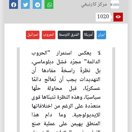
مركز كارنيغي
1020
ايران
أمريكا
الشرق الاوسط
الحروب
اسرائيل
لا يعكس استمرار "الحروب
الدائمة" مجرّد فشل دبلوماسي،
بل نظرةً راسخةً مفادها أن
التهديدات يجب أن تُعالَج دائمًا
عسكريًا، قبل محاولة حلّها
سياسيًا، وهذه النظرة تتبنّاها قوى
متعدّدة على الرغم من اختلافاتها
الإيديولوجية. وما دام هذا
المنطق يهيمن على عملية صنع