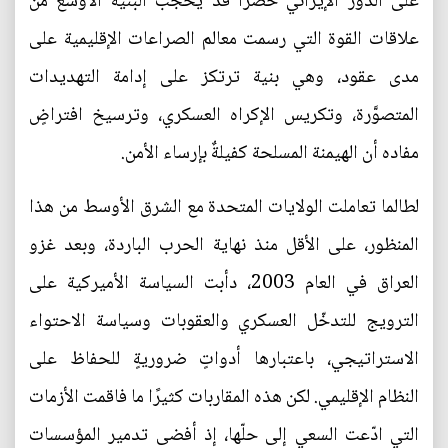
على الدور الإيراني حصرًا قد يحجب البنية الأوسع من
علاقات القوة التي رسمت معالم الصراعات الإقليمية على
مدى عقود، وهي بنية ترتكز على إدامة التهديدات
المتصوَّرة، وتكريس الإكراه العسكري، وترسيخ افتراضٍ
مفاده أن الهيمنة المسلحة كفيلةٌ بإرساء الأمن.
لطالما تعاملت الولايات المتحدة مع الشرق الأوسط من هذا
المنظور، على الأقل منذ نهاية الحرب الباردة، وبعد غزو
العراق في العام 2003، دأبت السياسة الأميركية على
الترويج للتدخّل العسكري والعقوبات وسياسة الاحتواء
الاستراتيجي، باعتبارها أدواتٍ ضروريةٍ للحفاظ على
النظام الإقليمي. لكن هذه المقاربات كثيرًا ما فاقمت الأزمات
التي ادّعت السعي إلى حلّها، إذ أفضى تدمير المؤسسات