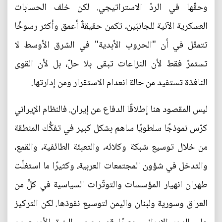
وحقّها في الردّ الاستراتيجي. لكن خلف الحسابات
العسكرية الآنية للجانبَين، تكمن حقيقةٌ أعمق وأكثر رسوخًا
تتمثّل في أن "الحروب الأبدية" في الشرق الأوسط لا
تستمرّ فقط لأن النزاعات تبقى بلا حلّ، بل لأن القوى
النافذة تستفيد من حالة انعدام الاستقرار ومن إدارتها.
ليس المقصود هنا إطلاقًا الدفاع عن إيران. فالنظام الإيراني
كرّس نموذجًا سلطويًا ساهم بشكل كبير في تفكُّك المنطقة
من خلال توسيع شبكة وكلائه، والتعبئة الطائفية، والقمع،
والتدخل في شؤون المجتمعات العربية، وكثيرًا ما استغلّت
طهران انهيار المؤسسات والتوتّرات السياسية في كلٍّ من
العراق وسورية ولبنان واليمن لتوسيع نفوذها. لكن التركيز