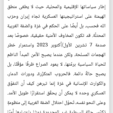
إطار سياساتها الإقليمية والمحلية، حيث لا يطغى منطق
الهيمنة على استراتيجيتها العسكرية تجاه إيران وحزب
الله فحسب، بل أيضًا على الحكم في غزة والضفة الغربية
المحتلّة. قد تكون المخاوف الأمنية حقيقية، خصوصًا بعد
صدمة 7 تشرين الأول/أكتوبر 2023 واستمرار خطر
الهجمات المسلحة، ولكن عندما يصبح الأمن المبدأ الناظم
للحياة السياسية برمّتها، لا يعود الصراع ظرفًا مؤقّتًا، بل
يصبح حالةً دائمة. فالحروب المتكرّرة، ودورات الدمار،
والكوارث الإنسانية في غزة إنما تبرهن كيف أن التفوّق
العسكري وحده لا يمكن أن يحقّق استقرارًا طويل الأمد.
وعلى النحو نفسه، تَحوّل احتلال الضفة الغربية إلى منظومةٍ
تكرّس حالة السيطرة غير المحدودة زمنيًا باعتبارها أمرًا