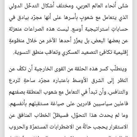
شتّى أنحاء العالم العربي، ومختلف أشكال التدخّل الدولي
الذي يتعامل مع شعوبٍ بأسرها على أنها مجرّد بيادق في
حساباتٍ استراتيجية أوسع. ليست هذه الصراعات منعزلة
عن بعضها البعض، بل يعزّز أحدها الآخر من خلال منظومةٍ
إقليمية تكافئ التصعيد العسكري وتعاقب منطق التسوية.
ويتطلّب كسر هذه الحلقة من القوى الخارجية أن تكفّ عن
النظر إلى الشرق الأوسط باعتباره مجرّد ساحةٍ للردع
والتنافس، وأن تبدأ في التعامل مع شعوب المنطقة بصفتهم
فاعلين سياسيين قادرين على صياغة مستقبلهم بأنفسهم.
وما لم يحدث هذا التحوّل، فسيظلّ الخطاب المنافق عن
الاستقرار يحجب حالةً من الاضطرابات المستمرّة والحروب