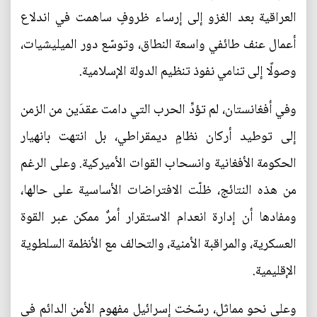
العراقية بعد الغزو إلى إرساء ظروفٍ ساهمت في اندلاع
أعمال عنف طائفي واسعة النطاق، وتوسّع دور الميليشيات،
وصولًا إلى تنامي نفوذ تنظيم الدولة الإسلامية.
وفي أفغانستان، لم تؤدِّ الحرب التي دامت عقدَين من الزمن
إلى توطيد أركان نظامٍ ديمقراطي، بل انتهت بانهيار
الحكومة الأفغانية وانسحاب القوات الأميركية. وعلى الرغم
من هذه النتائج، ظلّت الافتراضات الأساسية على حالها،
ومفادها أن إدارة انعدام الاستقرار أمرٌ ممكن عبر القوة
العسكرية، والمراقبة الأمنية، والتحالف مع الأنظمة السلطوية
الإقليمية.
وعلى نحو مماثل، رسّخت إسرائيل مفهوم الأمن الدائم في