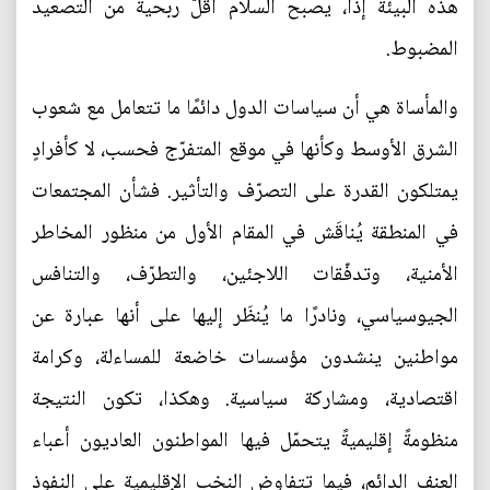
هذه البيئة إذًا، يصبح السلام أقلّ ربحيةً من التصعيد
المضبوط.
والمأساة هي أن سياسات الدول دائمًا ما تتعامل مع شعوب
الشرق الأوسط وكأنها في موقع المتفرّج فحسب، لا كأفرادٍ
يمتلكون القدرة على التصرّف والتأثير. فشأن المجتمعات
في المنطقة يُناقَش في المقام الأول من منظور المخاطر
الأمنية، وتدفّقات اللاجئين، والتطرّف، والتنافس
الجيوسياسي، ونادرًا ما يُنظَر إليها على أنها عبارة عن
مواطنين ينشدون مؤسسات خاضعة للمساءلة، وكرامة
اقتصادية، ومشاركة سياسية. وهكذا، تكون النتيجة
منظومةً إقليميةً يتحمّل فيها المواطنون العاديون أعباء
العنف الدائم، فيما تتفاوض النخب الإقليمية على النفوذ