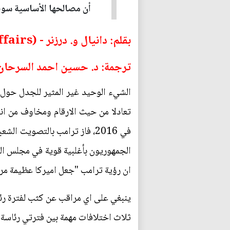
أن مصالحها الأساسية سوف
بقلم: دانيال و. درزنر - (Foreign Affairs)
ترجمة: د. حسين احمد السرحان/ 
الشيء الوحيد غير المثير للجدل حول د
تعادلا من حيث الارقام ومخاوف من انتظ
في 2016، فاز ترامب بالتصويت
ان رؤية ترامب "جعل اميركا عظيمة مرة اخرى" (MAGA) هي رؤية ستعيد تعريف السياسة الخارجية الامير
ينبغي على اي مراقب عن كثب لفترة رئاس
ثلاث اختلافات مهمة بين فترتي رئاسة ت