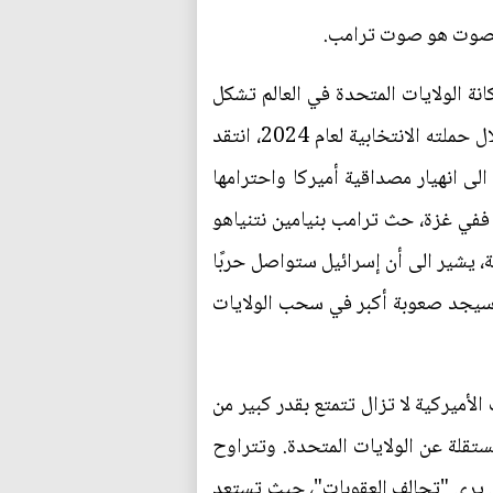
 الصوت هو صوت ترامب.
ة الولايات المتحدة في العالم تشكل
مسألة أخرى. ان اهم المسائل التي تورطت بها الولايات المتحدة هي الحرب في اوكرانيا وحرب غزة. وخلال حملته الانتخابية لعام 2024، انتقد
ن "الإذلال في أفغانستان أدى الى انهيار مصداقية أميركا واحترامها
 ففي غزة، حث ترامب بنيامين نتنياهو
ة، يشير الى أن إسرائيل ستواصل حربًا
ب سيجد صعوبة أكبر في سحب الولايات
ت والتحالفات والمؤسسات الأميركية لا تزال تتمتع بقدر كبير من
تقلة عن الولايات المتحدة. وتتراوح
ن يرى "تحالف العقوبات"، حيث تستعد