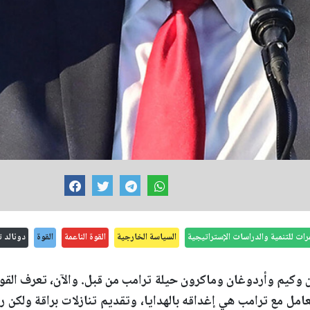
فرات للتنمية والدراسات الإستراتيجية
السياسة الخارجية
القوة الناعمة
القوة
دونالد 
 وكيم وأردوغان وماكرون حيلة ترامب من قبل. والآن، تعرف القو
مل مع ترامب هي إغداقه بالهدايا، وتقديم تنازلات براقة ولكن رم