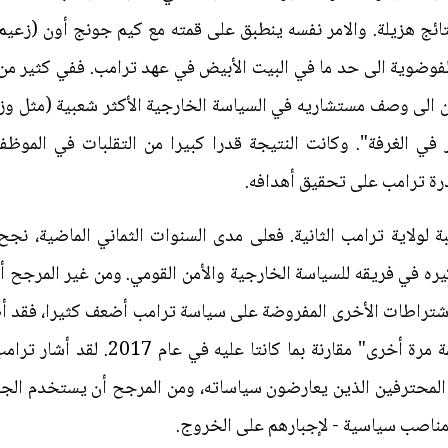
إنها جاءت بنتائج هزيلة. والامر نفسه ينطبق على قمته مع كيم جونج أون (ز
لفوضوية الى حد ما في البيت الأبيض في عهد ترامب. ففي كثير من
ان الى وصف مستشاريه في السياسة الخارجية الأكثر شعبية (مثل و
بار في الغرفة". وكانت النتيجة قدرا كبيرا من التقلبات في المو
قدرة ترامب على تحقيق أهدافه.
 لولاية ترامب الثانية. فعلى مدى السنوات الثماني الماضية، نج
يره في فريقه للسياسة الخارجية والأمن القومي. ومن غير المرجح 
لاشتراطات الأخرى المفروضة على سياسة ترامب أضعف كثيرا، فقد أ
الآن أكثر تأييدا لـ "جعل أمريكا عظيمة م
 المحترفين الذين يعارضون سياساته، ومن المرجح أن يستخدم الج
 مناصب سياسية - لإجبارهم على الخروج.