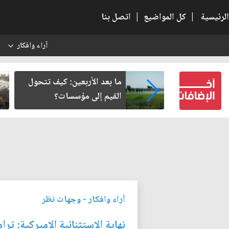
الرئيسية
|
كل المواضيع
|
اتصل بنا
آراء وافكار
س
ر من سلطة
ما بعد الأربعين: كيف تتحول
في وعي النهضة
القيم إلى مؤسسات؟
آراء وافكار
-
وجهات نظر
نهاية الاستثنائية الاميركية: ت