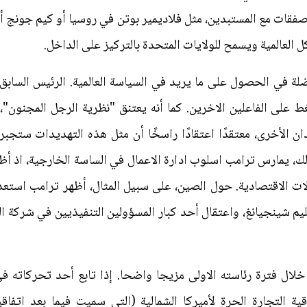
صفقات مع المستبدين، مثل فلاديمير بوتن في روسيا أو كيم جونج أون
 العالمية ويسمح للولايات المتحدة بالتركيز على الداخل.
لة في الحصول على ما يريد في السياسة العالمية. الرئيس السابق
غط على الفاعلين الاخرين. كما أنه يعتنق "نظرية الرجل المجنون"، 
ان الأخرى، معتقدًا اعتقادًا راسخًا أن مثل هذه التهديدات ستجبر
لك، يمارس ترامب اسلوب ادارة الاعمال في الساسة الخارجية، اذ أظه
زلات الاقتصادية. حول الصين، على سبيل المثال، أظهر ترامب استعدا
يم شينجيانغ، واعتقال أحد كبار المسؤولين التنفيذيين في شركة ال
خلال فترة رئاسته الاولى مزيجا واضحا. إذا تابع أحد تحركاته ف
اقية التجارة الحرة لأميركا الشمالية (التي سميت فيما بعد اتفاقي