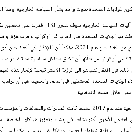
سيكون للولايات المتحدة صوت واحد بشأن السياسة الخارجية، وهذا
ليات السياسة الخارجية سوف تتعزز، الا ان قدرته على تحسين مكان
ترامب بايدن بسبب الانسحاب الفوضوي من افغانستان عام 2021، مؤكداً أ
اثلة في أوكرانيا من شأنها أن تخلق مشاكل سياسية مماثلة لترامب.
ذلك، فإن افتقار نتنياهو الى الرؤية الاستراتيجية لإنجاز هذه المهم
اء الولايات المتحدة المحتملين في العالم. والحقيقة هي أن ترام
دعى خلال حملته الانتخابية.
فضلا عن ذلك، تغيرت قواعد اللعبة العالمية منذ عام 2017، عندما كانت المبادرا
لعظمى الأخرى أكثر نشاطا في إنشاء وتعزيز هياكلها الخاصة المس
أوبك الى منظمة شنغهاي للتعاون. وبشكل غير رسمي، يمكن للمرء أ