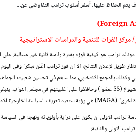
 يتم الحفاظ عليها. أسفر أسلوب ترامب التفاوضي عن...
مركز الفرات للتنمية والدراسات الاستراتيجية
ونالد ترامب هو كيفية فوزه بفترة رئاسة ثانية غير متتالية. على
ار طويل لإعلان النتائج، الا ان فوز ترامب اعُلن مبكرا وفي اليو
 الشعبي وكذلك بالمجمع الانتخابي، مما ساهم في تحسين شعبيته الجماهي
الجمهوريون بأغلبية قوية في مجلس الشيوخ (53 عضوا) وحافظوا على اغلبيتهم في مج
كية للأربع سنوات القادمة.
ة ترامب الاولى ان يكون على دراية بأولوياته ونهجه في السياسة ا
رامب الاولى والثانية: