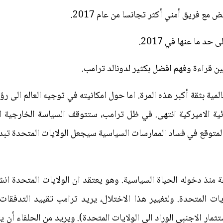
 مع فريق أمني أكثر تجانسا من عام 2017.
ين قراءة وفهم افضل بكثير لدونالد ترامب.
ية بثقة أكبر هذه المرة. اما حول امكانيته في توجيه العالم الى رؤي
ية الاميركية انتهى. في ظل ترامب، ستتوقف السياسة الخارجية الا
المتوقع في فساد الممارسات السياسية سيجعل الولايات المتحدة تبد
منذ دخوله الحياة السياسية. وهو يعتقد ان الولايات المتحدة انشأت
ات المتحدة. ولتغيير هذا الاختلال، يريد ترامب تقييد التدفقات 
مار الاجنبي الوراد الى الولايات المتحدة). ويريد من الحلفاء أن ي