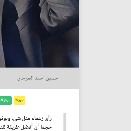
حسين احمد السرحان
أمريكا
مركز ال
رأى زعماء مثل شي، وبوتن
حجما أن أفضل طريقة للتعا