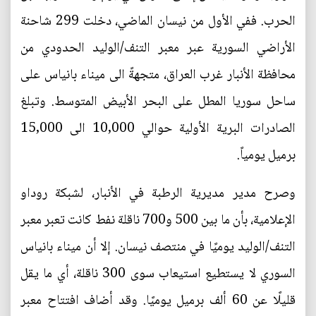
الحرب. ففي الأول من نيسان الماضي، دخلت 299 شاحنة
الأراضي السورية عبر معبر التنف/الوليد الحدودي من
محافظة الأنبار غرب العراق، متجهةً الى ميناء بانياس على
ساحل سوريا المطل على البحر الأبيض المتوسط. وتبلغ
الصادرات البرية الأولية حوالي 10,000 الى 15,000
برميل يومياً.
وصرح مدير مديرية الرطبة في الأنبار، لشبكة روداو
الإعلامية، بأن ما بين 500 و700 ناقلة نفط كانت تعبر معبر
التنف/الوليد يوميًا في منتصف نيسان. إلا أن ميناء بانياس
السوري لا يستطيع استيعاب سوى 300 ناقلة، أي ما يقل
قليلًا عن 60 ألف برميل يوميًا. وقد أضاف افتتاح معبر