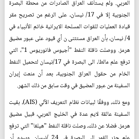
العربي. ولم يستأنف العراق الصادرات من محطة البصرة
الجنوبية إلا في 17/ نيسان، على الرغم من تصريح مقر
قيادة العمليات للقوات المسلحة الايرانية خاتم الأنبياء في
4/ نيسان، بأن العراق مستثنى ن أي قيود على عبور مضيق
هرمز. ووصلت ناقلة النفط "أجيوس فانوريوس 1"، التي
ترفع علم مالطا، الى البصرة في 17/نيسان لتحميل النفط
الخام من حقول العراق الجنوبية، بعد أن منعت إيران
السفينة من عبور المضيق في وقت سابق من ذلك الشهر.
ومع ذلك، ووفقًا لبيانات نظام التعريف الآلي (AIS)، بقيت
السفينة عالقة لايم عدة في الخليج العربي، قبيل مضيق
هرمز. فضلا عن ذلك، وصلت ناقلة النفط "هيلغا" التي ترفع
علم جزر القمر الى البصرة في 24 /نيسان. ويبدو أن