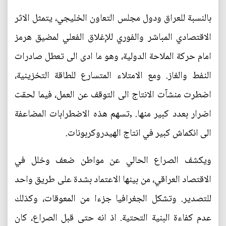
بالنسبة للعراق ودول مجلس التعاون الخليجي، يتمثل الاثر
الاقتصادي المباشر والفوري للإغلاق الفعلي لمضيق هرمز
امام حركة الملاحة الدولية، وهو ما ادى الى تعطل صادرات
النفط والغاز. ومع الامتلاء المتسارع للطاقة التخزينية،
اضطرت منشآت الانتاج الى التوقف عن العمل، فيما لحقت
اضرار بعدد كبير منها. ,تسهم هذه الاضطرابات المضاعفة
الى انكماش كبير في انتاج الهيدروكربونات.
ويكشف الصراع الحالي عن مواطن ضعف وخلل في
الاقتصاد العراقي، من بينها الاعتماد بشدة على طريق واحد
للتصدير. وتشكل الجغرافيا جزءا من المعوقات، وكذلك
عدم كفاءة البنية التحتية. اذ انه حتى قبل الصراع، كان