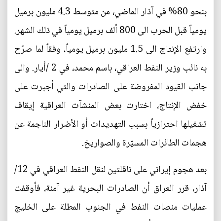
بنحو 80% في آذار الماضي، من متوسط 4.3 مليون برميل
يومياً قبل الحرب الى 800 ألف برميل يومياً في ذلك الشهر.
وارتفع الإنتاج الى 1.5 مليون برميل يومياً، وفقاً لما صرّح
به نائب وزير النفط العراقي، باسم محمد، في 2 /أيار. والى
جانب القيود المفروضة على الصادرات والتي أجبرت على
خفض الإنتاج، اختارت بعض المنشآت العراقية إيقاف
تشغيلها احترازياً بسبب التهديدات أو الأضرار الناجمة عن
هجمات الطائرات المسيّرة والصواريخ.
بعد هجوم إيراني على ناقلتين لنقل النفط العراقي في 12/
آذار، قرر العراق أن الصادرات البحرية غير آمنة، فأوقفت
عمليات منصات النفط في الجنوب المطلة على الخليج