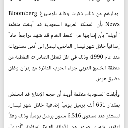
وبالرغم من ذلك، ذكرت وكالة بلومبيرغ Bloomberg
News بأن المملكة العربية السعودية قد أبلغت منظمة
"أوبك" بأن إنتاجها من النفط الخام قد شهد تراجعاً حاداً
إضافياً خلال شهر نيسان الماضي، ليصل الى أدنى مستوياته
منذ عام 1990؛ وذلك في ظل تعطل الصادرات النفطية من
منطقة الخليج العربي جراء الحرب الدائرة مع إيران وغلق
مضيق هرمز.
وأبلغت السعودية منظمة أوبك أن حجم الإنتاج قد انخفض
بمقدار 651 ألف برميل يومياً إضافية خلال شهر نيسان،
ليستقر عند مستوى 6.316 مليون برميل يومياً؛ وذلك وفقاً
لتقرير شهري صادر عن الأمانة العامة لمنظمة "أوبك"،