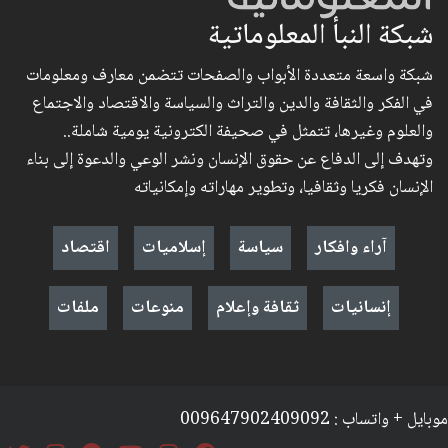
شبكة النبأ المعلوماتية
شبكة واسعة متعددة الأبواب والصفحات تتضمن معارف ومعلومات
في الفكر والثقافة والدين والتراث والسياسة والاقتصاد والاجتماع
والعلوم وغيرها، تتمثل في صحيفة الكترونية يومية شاملة..
وتهدف إلى الدفاع عن حقوق الإنسان ونشر الوعي والدعوة إلى بناء
الإنسان فكريا وثقافيا، وتطوير مهاراته وإمكانياته
آراء وافكار
سياسة
إسلاميات
اقتصاد
إنسانيات
ثقافة وإعلام
منوعات
ملفات
موبايل + واتساب : 009647902409092