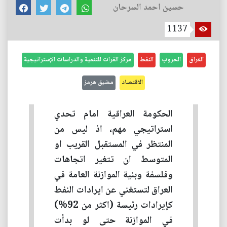
حسين احمد السرحان
1137
العراق
الحروب
النفط
مركز الفرات للتنمية والدراسات الإستراتيجية
الاقتصاد
مضيق هرمز
الحكومة العراقية امام تحدي
استراتيجي مهم، اذ ليس من
المنتظر في المستقبل القريب او
المتوسط ان تتغير اتجاهات
وفلسفة وبنية الموازنة العامة في
العراق لتستغني عن ايرادات النفط
كإيرادات رئيسة (اكثر من 92%)
في الموازنة حتى لو بدأت