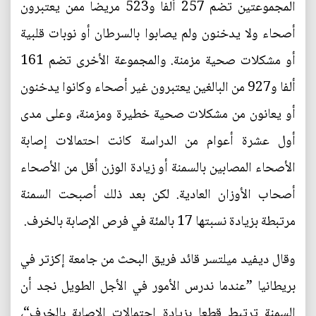
المجموعتين تضم 257 ألفا و523 مريضا ممن يعتبرون
أصحاء ولا يدخنون ولم يصابوا بالسرطان أو نوبات قلبية
أو مشكلات صحية مزمنة. والمجموعة الأخرى تضم 161
ألفا و927 من البالغين يعتبرون غير أصحاء وكانوا يدخنون
أو يعانون من مشكلات صحية خطيرة ومزمنة، وعلى مدى
أول عشرة أعوام من الدراسة كانت احتمالات إصابة
الأصحاء المصابين بالسمنة أو زيادة الوزن أقل من الأصحاء
أصحاب الأوزان العادية. لكن بعد ذلك أصبحت السمنة
مرتبطة بزيادة نسبتها 17 بالمئة في فرص الإصابة بالخرف.
وقال ديفيد ميلتسر قائد فريق البحث من جامعة إكزتر في
بريطانيا ”عندما ندرس الأمور في الأجل الطويل نجد أن
السمنة ترتبط قطعا بزيادة احتمالات الإصابة بالخرف“،