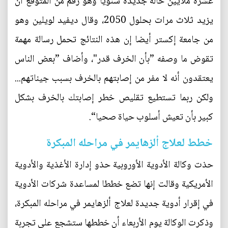
عشرة ملايين حالة جديدة سنويا وهو رقم من المتوقع أن
يزيد ثلاث مرات بحلول 2050، وقال ديفيد لويلين وهو
من جامعة إكستر أيضا إن هذه النتائج تحمل رسالة مهمة
تقوض ما وصفه ”بأن الخرف قدر"، وأضاف ”بعض الناس
يعتقدون أنه لا مفر من إصابتهم بالخرف بسبب جيناتهم...
ولكن ربما تستطيع تقليص خطر إصابتك بالخرف بشكل
كبير بأن تعيش أسلوب حياة صحيا“.
خطط لعلاج ألزهايمر في مراحله المبكرة
حذت وكالة الأدوية الأوروبية حذو إدارة الأغذية والأدوية
الأمريكية وقالت إنها تضع خططا لمساعدة شركات الأدوية
في إقرار أدوية جديدة لعلاج ألزهايمر في مراحله المبكرة،
وذكرت الوكالة يوم الأربعاء أن خططها ستشجع على تجربة