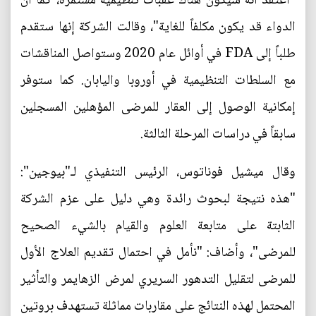
"أعتقد أنه سيكون هناك عقبات تنظيمية مستمرة، كما أن
الدواء قد يكون مكلفاً للغاية"، وقالت الشركة إنها ستقدم
طلباً إلى FDA في أوائل عام 2020 وستواصل المناقشات
مع السلطات التنظيمية في أوروبا واليابان. كما ستوفر
إمكانية الوصول إلى العقار للمرضى المؤهلين المسجلين
سابقاً في دراسات المرحلة الثالثة.
وقال ميشيل فوناتوس، الرئيس التنفيذي لـ"بيوجين":
"هذه نتيجة لبحوث رائدة وهي دليل على عزم الشركة
الثابتة على متابعة العلوم والقيام بالشيء الصحيح
للمرضى"، وأضاف: "نأمل في احتمال تقديم العلاج الأول
للمرضى لتقليل التدهور السريري لمرض الزهايمر والتأثير
المحتمل لهذه النتائج على مقاربات مماثلة تستهدف بروتين