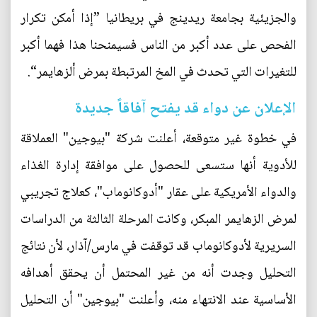
والجزيئية بجامعة ريدينج في بريطانيا ”إذا أمكن تكرار
الفحص على عدد أكبر من الناس فسيمنحنا هذا فهما أكبر
للتغيرات التي تحدث في المخ المرتبطة بمرض ألزهايمر“.
الإعلان عن دواء قد يفتح آفاقاً جديدة
في خطوة غير متوقعة، أعلنت شركة "بيوجين" العملاقة
للأدوية أنها ستسعى للحصول على موافقة إدارة الغذاء
والدواء الأمريكية على عقار "أدوكانوماب"، كعلاج تجريبي
لمرض الزهايمر المبكر، وكانت المرحلة الثالثة من الدراسات
السريرية لأدوكانوماب قد توقفت في مارس/آذار، لأن نتائج
التحليل وجدت أنه من غير المحتمل أن يحقق أهدافه
الأساسية عند الانتهاء منه، وأعلنت "بيوجين" أن التحليل