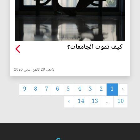
كيف تموت الجامعات؟
الأربعاء 28 كانون الثاني 2026
9
8
7
6
5
4
3
2
1
‹
›
14
13
...
10