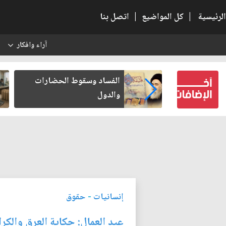
الرئيسية
|
كل المواضيع
|
اتصل بنا
آراء وافكار
س
عين كتب لنفسه
الفساد وسقوط الحضارات
والدول
إنسانيات
-
حقوق
عيد العمال: حكاية العرق والكرا