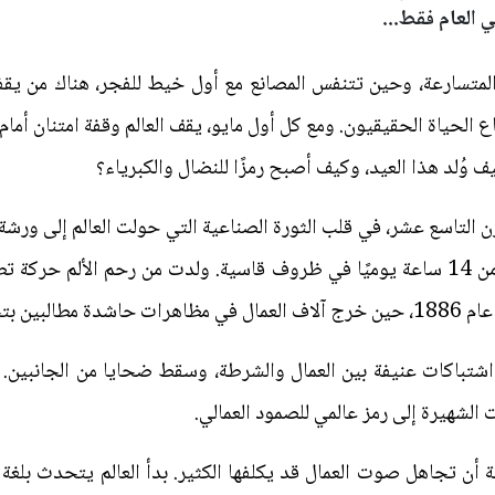
ي العام فقط...
المتسارعة، وحين تتنفس المصانع مع أول خيط للفجر، هناك من يقف
اع الحياة الحقيقيون. ومع كل أول مايو، يقف العالم وقفة امتنان أما
 كيف وُلد هذا العيد، وكيف أصبح رمزًا للنضال والكبرياء؟
 التاسع عشر، في قلب الثورة الصناعية التي حولت العالم إلى ورشة ك
زهيدة، وساعات العمل تمتد إلى أكثر من 14 ساعة يوميًا في ظروف قاسية. ولدت من رحم
ثماني ساعات.
 اشتباكات عنيفة بين العمال والشرطة، وسقط ضحايا من الجانبين. 
الشهيرة إلى رمز عالمي للصمود العمالي.
ة أن تجاهل صوت العمال قد يكلفها الكثير. بدأ العالم يتحدث بلغة ج