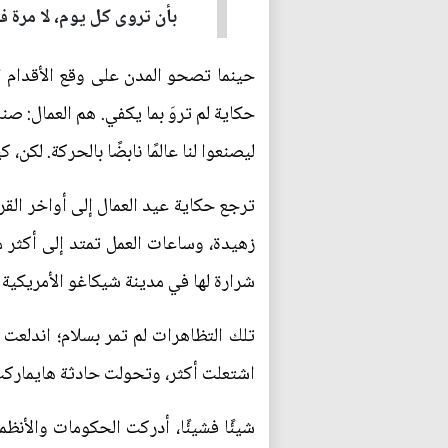
بأن تروى كل يوم، لا مرة ف
حينما تصحو المدن على وقع الأقدام 
حكاية لم تروَ بما يكفي. هم العمال: صن
ليصنعوا لنا عالمًا نابضًا بالحركة. لكن،
ترجع حكاية عيد العمال إلى أواخر القرن
شرارة لها في مدينة شيكاغو الأمريكية عام 1886، حين خرج آلاف العمال في مظاهرات حاشدة مطالبين بتحديد يوم العمل ب
تلك التظاهرات لم تمر بسلام؛ اندلعت
اشتعلت أكثر، وتحولت حادثة هايماركت 
شيئًا فشيئًا، أدركت الحكومات والأنظم