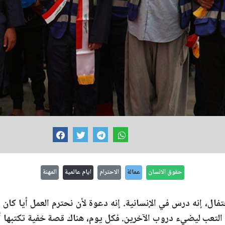
حقوق الانسان
عمالة
الاحترام
ايام عالمية
المهنة
ال، إنه درس في الإنسانية. إنه دعوة لأن نحترم العمل أيا كان ش
التعب ليضيء دروب الآخرين. فكل يوم، هناك قصة خفية تكتبها أ