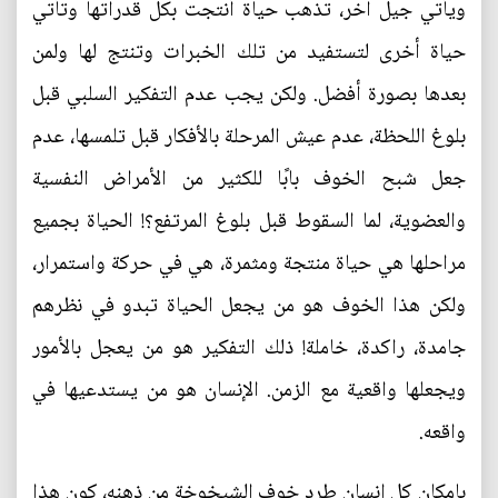
ويأتي جيل آخر، تذهب حياة أنتجت بكل قدراتها وتأتي
حياة أخرى لتستفيد من تلك الخبرات وتنتج لها ولمن
بعدها بصورة أفضل. ولكن يجب عدم التفكير السلبي قبل
بلوغ اللحظة، عدم عيش المرحلة بالأفكار قبل تلمسها، عدم
جعل شبح الخوف بابًا للكثير من الأمراض النفسية
والعضوية، لما السقوط قبل بلوغ المرتفع؟! الحياة بجميع
مراحلها هي حياة منتجة ومثمرة، هي في حركة واستمرار،
ولكن هذا الخوف هو من يجعل الحياة تبدو في نظرهم
جامدة، راكدة، خاملة! ذلك التفكير هو من يعجل بالأمور
ويجعلها واقعية مع الزمن. الإنسان هو من يستدعيها في
واقعه.
بإمكان كل إنسان طرد خوف الشيخوخة من ذهنهِ، كون هذا