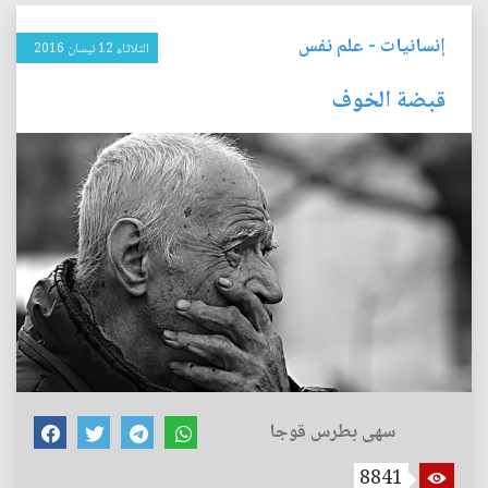
إنسانيات
-
علم نفس
الثلاثاء 12 نيسان 2016
قبضة الخوف
سهى بطرس قوجا
8841