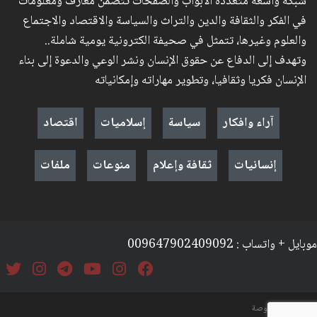
شبكة واسعة متعددة الأبواب والصفحات تتضمن معارف ومعلومات
في الفكر والثقافة والدين والتراث والسياسة والاقتصاد والاجتماع
والعلوم وغيرها، تتمثل في صحيفة الكترونية يومية شاملة..
وتهدف إلى الدفاع عن حقوق الإنسان ونشر الوعي والدعوة إلى بناء
الإنسان فكريا وثقافيا، وتطوير مهاراته وإمكانياته
آراء وافكار
سياسة
إسلاميات
اقتصاد
إنسانيات
ثقافة وإعلام
منوعات
ملفات
موبايل + واتساب : 009647902409092
السياسة والخصوصة