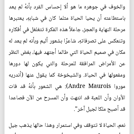
والخوف في جوهره ما هو ألا إحساس الفرد بأنهُ لم يعد
باستطاعته أن يحيا الحياة مثلما كان في شبابهِ، يعتبرها
مرحلة النهاية والعجز، جاعلاً هذه الفكرة تتغلغل في أفكاره
وتنعكس على تصرفاتهِ، شاعرًا بشعور أليم وبأنه لم يعد له
مكان في صميم الحياة التي طالما أجتهد فيها، بغض النظر
عن الأمراض المرافقة للمرحلة والتي يكون لها دورها
ومفعولها في الحياة. والشيخوخة كما يقول عنها (أندريه
موروا Andre Maurois): هي الشعور بأنهُ قد فات
الأوان وأن اللعبة قد انتهت وأن المسرح من الآن فصاعدا
قد أصبح ملكا لجيل آخر".
نعم، الحياة لا تتوقف وفي استمرار وهذا حالها يذهب جيل