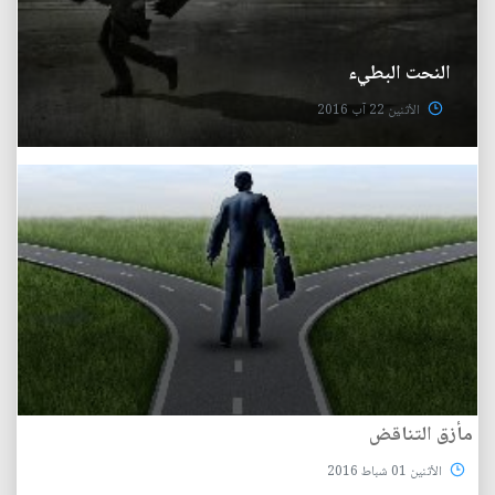
النحت البطيء
الأثنين 22 آب 2016
مأزق التناقض
الأثنين 01 شباط 2016