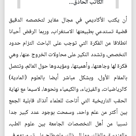
الكاتب الحاذق...
أن يكتب الأكاديمي في مجال مغاير لتخصصه الدقيق
قضية تستدعي بطبيعتها الاستغراب، وربما الرفض أحيانا
انطلاقا من الفكرة التي توجب على الباحث التزام حدود
التخصص، وتشدد النكير على محاولات الخروج عنها، وهي
فكرة لها وجاهتها، وأهميتها، ومؤيدوها حول العالم، وتتصل
بالمقام الأول، وبشكل مباشر أيضا بالعلوم (المادية)
كالرياضيات، والفيزياء، والكيمياء ونحوها، لاسيما مع نهاية
الحقب التاريخية التي أتاحت للعلماء آنذاك قابلية الجمع
بين أكثر من علم واحد، وسمحت بوجود عدد كبير جدا
نسبيا من أهل التخصصات الجامعة بين علوم الطب،
والهندسة، والفلك، وما إلى ذلك، واصطلح على تسميتهم في