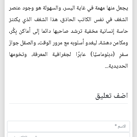
يجعل منها مهمة في غاية اليسر، والسهولة هو وجود عنصر
الشغف في نفس الكاتب الحاذق، هذا الشغف الذي يكتنز
حاسة إنسانية مخفية ترشد صاحبها دائما إلى أماكن بِكْر،
ومكامن دهشة، ليغدو أسلوبه مع مرور الوقت، والصقل جوازَ
سفرٍ (دبلوماسيًا) عابرًا لجغرافية المعرفة، وتخومها
الحديدية...
اضف تعليق