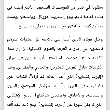
مطلوبا في كثير من المؤسسات الصحفية الأكثر أهمية في
بلاده كمجلة تايم، ووول ستريت جورنال، وواشنطن بوست،
وبوليتيكو، ومجلة فوربس، ونيويورك ديلي نيوز...الخ.
ومثل هؤلاء الذين أتينا على ذكرهم توًا عشرات غيرهم
ناشطون في إطار ما تُعرف بالعلوم الإنسانية، بل إن سمة
الكتابة خارج التخصص لم تستثنِ أبرز عالمينِ في مجال
الكونيات خلال القرنين العشرين، والحادي والعشرين، وهما
(إلبرت إنشتاين) الذي ألّف "العالم كما أراه"، الكتاب الذي
بثّ فيه عبقري الفيزياء آراءه الحرّة في المجتمع، والدين،
والسياسة، والأخلاق، و(ستيفن هوكينغ) العالم الإشكالي
الذي لا يقلّ شهرة عن (إلبرت إنشتاين)، ومع ذلك فقد ألّف