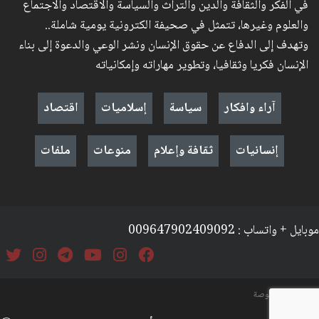
في الفكر والثقافة والدين والتراث والسياسة والاقتصاد والاجتماع
والعلوم وغيرها، تتمثل في صحيفة الكترونية يومية شاملة..
وتهدف إلى الدفاع عن حقوق الإنسان ونشر الوعي والدعوة إلى بناء
الإنسان فكريا وثقافيا، وتطوير مهاراته وإمكانياته
آراء وافكار
سياسة
إسلاميات
اقتصاد
إنسانيات
ثقافة وإعلام
منوعات
ملفات
موبايل + واتساب : 009647902409092
السياسة والخصوصة