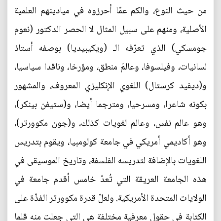
من حيث النوع، والكم عمّا أحرزوه في ميادينهم العلمية
الأصلية، ومنهم على سبيل المثال لا الحصر الدكتور (نعوم
جومسكي) الذي تعرّفه الـ (ويكيبيديا) بوصفه أستاذ
لسانيات، وفيلسوفا، وعالمَ منطق، ومؤرخا، وناقدا سياسيا،
و(ديفيد كرستال) اللغوي الإنكليزي المعروف، والمشهور
بكونه شاعرا، ومسرحيا، ومترجما أيضا، و(ستيفن بينكر)،
وهو عالم نفس، وعالم لغويات كذلك، و(جون مكوورتر)،
وهو أكاديمي أمريكي في جامعة كولومبيا، ويقوم بتدريس
اللغويات بالإضافة لتدريسه الفلسفة، وتاريخ الموسيقى في
هذه الجامعة العريقة التي تُعدّ خامس أقدم جامعة في
الولايات المتحدة الأمريكية. ولعلّ قدرة مكوورتر الفذّة على
الكتابة في حقول معرفية مختلفة هي التي جعلت منه قلما