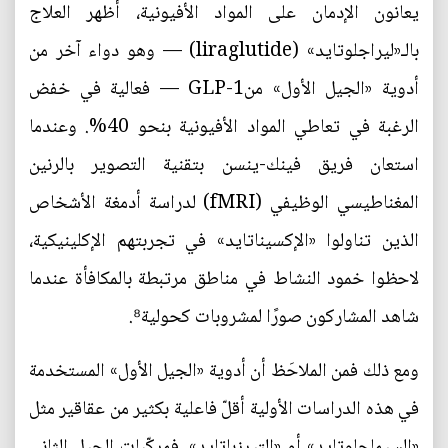
يعانون الإدمان على المواد الأفيونية، أظهر العلاج
بالـ«ليراجلوتايد» (liraglutide) — وهو دواء آخر من
أدوية «الجيل الأول» منGLP-1 — فعالية في خفض
الرغبة في تعاطي المواد الأفيونية بنحو 40%. وعندما
استعان فريق فينك-ينسن بتقنية التصوير بالرنين
المغناطيسي الوظيفي (fMRI) لدراسة أدمغة الأشخاص
الذين تناولوا «الإكسيناتايد» في تجربتهم الإكلينيكية،
لاحظوا خمود النشاط في مناطق مرتبطة بالمكافأة عندما
شاهد المشاركون صورًا لمشروبات كحولية⁸.
ومع ذلك فمن الملاحَظ أن أدوية «الجيل الأول» المستخدمة
في هذه الدراسات الأولية أقلّ فاعلية بكثير من عقاقير مثل
«السيماجلوتايد» أو «التيرزباتايد». فمركّبات الجيل الثاني