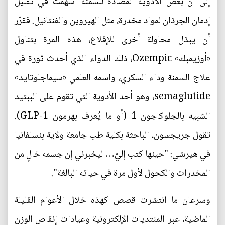
إلى أن بعض الأدوية المضادّة للسمنة أسهمت في تقليل
إدمان الجرذان لمواد مخدرة، مثل الهيروين والفنتانيل. فقرّر
أن يبذل محاولة أخرى للإقلاع، هذه المرة بتناول
«أوزيمبك» Ozempic، ذلك الدواء الذي أحدث ثورة في
علاج السمنة وداء السكري، واسمه العلمي «سيماجلوتايد»
semaglutide، وهو أحد الأدوية التي تقوم على الببتيد
الشبيه بالجلوكاجون 1 (أو ما يُعرف بهرمون GLP-1).
تقول جريجسون، الباحثة بكلية طب جامعة ولاية بنسلفانيا
في هيرشي: "حينها كتب إليَّ… ليخبرني إن جسمه خالٍ من
المخدرات والكحول لأول مرة في حياته البالغة".
وسرعان ما انتشرت قصص كهذه خلال الأعوام القليلة
الماضية، عبر المنتديات الإلكترونية وعيادات إنقاص الوزن