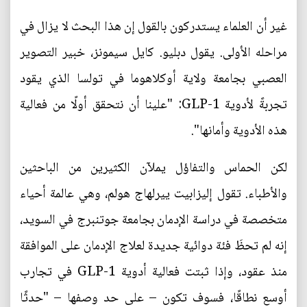
غير أن العلماء يستدركون بالقول إن هذا البحث لا يزال في
مراحله الأولى. يقول دبليو. كايل سيمونز، خبير التصوير
العصبي بجامعة ولاية أوكلاهوما في تولسا الذي يقود
تجربةً لأدوية GLP-1: "علينا أن نتحقق أولًا من فعالية
هذه الأدوية وأمانها".
لكن الحماس والتفاؤل يملآن الكثيرين من الباحثين
والأطباء. تقول إليزابيت ييرلهاج هولم، وهي عالمة أحياء
متخصصة في دراسة الإدمان بجامعة جوتنبرج في السويد،
إنه لم تحظَ فئة دوائية جديدة لعلاج الإدمان على الموافقة
منذ عقود، وإذا ثبتت فعالية أدوية GLP-1 في تجارب
أوسع نطاقًا، فسوف تكون – على حد وصفها – "حدثًا