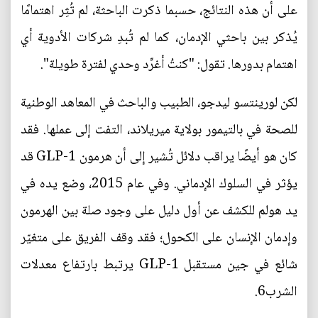
على أن هذه النتائج، حسبما ذكرت الباحثة، لم تُثِر اهتمامًا
يُذكر بين باحثي الإدمان، كما لم تُبدِ شركات الأدوية أي
اهتمام بدورها. تقول: "كنتُ أغرِّد وحدي لفترة طويلة".
لكن لورينتسو ليدجو، الطبيب والباحث في المعاهد الوطنية
للصحة في بالتيمور بولاية ميريلاند، التفت إلى عملها. فقد
كان هو أيضًا يراقب دلائل تُشير إلى أن هرمون GLP-1 قد
يؤثر في السلوك الإدماني. وفي عام 2015، وضع يده في
يد هولم للكشف عن أول دليل على وجود صلة بين الهرمون
وإدمان الإنسان على الكحول؛ فقد وقف الفريق على متغيّر
شائع في جين مستقبل GLP-1 يرتبط بارتفاع معدلات
الشرب6.