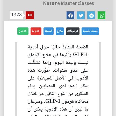
Nature Masterclasses
1428
صحة نفسية
هرمونات
علاج
السمنة
الادوية
الادمان
الضجة المثارة حاليًا حول أدوية
GLP-1 وأثرها في علاج الإدمان
ليست وليدة اليوم، وإنما تشكَّلت
على مدى سنوات. طُوِّرت هذه
الأدوية في الأصل للسيطرة على
سكر الدم لدى المصابين بداء
السكري من النوع الثاني من خلال
محاكاة هرمون GLP-1. وسرعان
ما تبيَّن أن هذه الأدوية يمكن أن