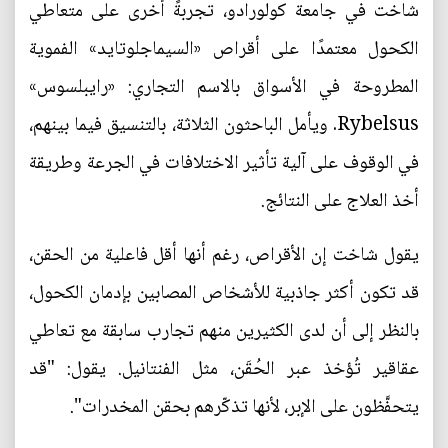
شاخت في جامعة كولورادو، تجربةً أخرى على متعاطي
الكحول معتمدًا على أقراص «السيماجلوتايد» الفموية
المطروحة في الأسواق بالاسم التجاري: «رايبلسوس»
Rybelsus. ويأمل الباحثون الثلاثة، بالتنسيق فيما بينهم،
في الوقوف على آلية تأثير الاختلافات في الجرعة وطريقة
أخذ العلاج على النتائج.
يقول شاخت إن الأقراص، رغم أنها أقل فاعلية من الحقن،
قد تكون أكثر جاذبية للأشخاص المصابين بإدمان الكحول،
بالنظر إلى أن لدى الكثيرين منهم تجارب سابقة مع تعاطي
عقاقير تُؤخذ عبر الحُقَن، مثل الفنتانيل. يقول: "قد
يتحفَّظون على الإبر، لأنها تذكّرهم بحقن المخدرات".