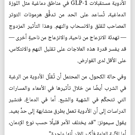
الأدوية مستقبلات GLP-1 في مناطق دماغية مثل اللوزة
الدماغية، تُساعد على الحد من تدفُّق هرمونات التوتر
المصاحب للقلق والانسحاب والنهم. وهذا التأثير المزدوج
— تهدئة الانزعاج من ناحية، والانزعاج من ناحيةٍ أخرى —
قد يفسر قدرة هذه العلاجات على تقليل النهم والانتكاس،
على الأقل لدى القوارض.
وفي حالة الكحول، من المحتمل أن تُقلّل الأدوية من الرغبة
في الشرب أيضًا من خلال تأثيرها في الأمعاء والمسارات
التي تتحكّم في الشهية والشبع. أما في الدماغ، فتشير
الدراسات إلى أن الأدوية تعمل بطرق متشابهة إلى حدٍّ بعيد.
يقول سيمونز: "قد يختلف الأمر قليلًا حسب نوع الإدمان،
أما الآلية العامة فأكبر الظن أنها واحدة".