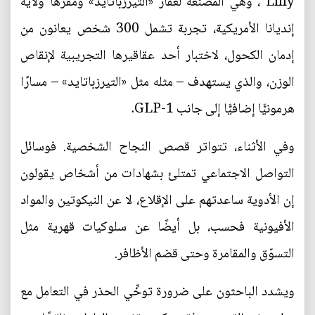
Lilly ، وهي المصنعة لعقار «التيرزباتايد» ومقرها ولاية
إنديانا الأمريكية، تجربة تشمل 300 شخص يعانون من
إدمان الكحول، لاختبار أحد عقاقيرها التجريبية لإنقاص
الوزن، والذي يستهدف – مثله مثل «التيرزباتايد» – مسارًا
هرمونيًّا إضافيًّا إلى جانب GLP-1.
وفي الأثناء، تتواتر قصص النجاح الشخصية. فوسائل
التواصل الاجتماعي تمتلئ بشهادات من أشخاص يقولون
إن الأدوية ساعدتهم على الإقلاع، لا عن النيكوتين والمواد
الأفيونية فحسب، بل أيضًا عن سلوكيات قهرية مثل
التسوّق والمقامرة وحتى قضم الأظافر.
ويشدد الباحثون على ضرورة توخِّي الحذر في التعامل مع