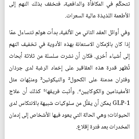
تتحكّم في المكافأة والدافعية، فتخفف بذلك النهم إلى
الأطعمة اللذيذة عالية السعرات.
وفي أوائل العقد الثاني من الألفية، بدأت هولم تتساءل عمّا
إذا كان بالإمكان الاستعانة بهذه الأدوية في تخفيف النهم
إلى أشياء أخرى. فكان أن نشرت سلسلة من ثلاثة أبحاث
تُظهر قدرة هذه العقاقير على إخماد الرغبة لدى جرذان
وفئران مدمنة على الكحول² والنيكوتين³ ومنبّهات مثل
الأمفيتامين والكوكايين⁴. وأثبت فريقها⁵ كذلك أن علاج
GLP-1 يمكن أن يقلّل من سلوكيات شبيهة بالانتكاس لدى
الحيوانات؛ وهي الحالة التي يعود فيها الأشخاص إلى إدمان
المخدرات بعد فترة إقلاع.