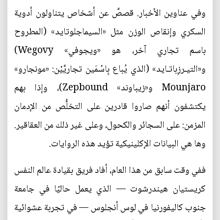
وفي عناوين الأخبار. قصصٌ عن أشخاص يتناولون أدوية
السكري وإنقاص الوزن مثل «السيماجلوتايد» (المطروح
باسم تجاري آخر، هو «ويجوفي» Wegovy)
و«التيـرزِباتـايد» (الذي يُباع بِاسْمَين تجاريَّيْن: «مونجارو»
Mounjaro و«زيباوند» Zepbound)، وإذا بهم
يكتشفون أنهم صاروا قادرين على التخلُّص من الإدمان
المزمن: على السجائر والكحول، وعلى غير ذلك من العقاقير.
وها هي البيانات الإكلينيكية تؤيد هذه الروايات.
ففي وقت سابق من هذا العام، أفاد فريق بقيادة عالم النفس
كريستيان هيندرشوت — الذي يعمل حاليًا في جامعة
جنوب كاليفورنيا في لوس أنجلوس — في تجربة عشوائية