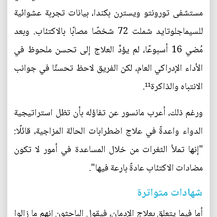
مستشفى تورونتو ويسترن بكندا، بيانات تجربة عشوائية
للسيماجلوتايد شملت 72 شخصًا مصابًا بالاكتئاب. وبعد
مُضي 16 أسبوعًا، لم يؤدِّ العلاج إلى تحسن ملحوظ في
الأداء الإدراكي العام، لكن الفريق لاحظ تحسنًا في جوانب
الانتباه والذاكرة¹¹.
ورغم ذلك، أعرب مانسور عن تفاؤله بأن تظل استراتيجية
الدواء واعدةً في علاج اضطرابات الحالة المزاجية، قائلًا:
"إنها تملأ الثغرات من خلال المساعدة في أمور لا تكون
مضادات الاكتئاب عادةً بارعة فيها".
شهادات متواترة
أما فيما يتعلق بعلاج الإدمان، فيقول الباحثون إنهم ما زالوا