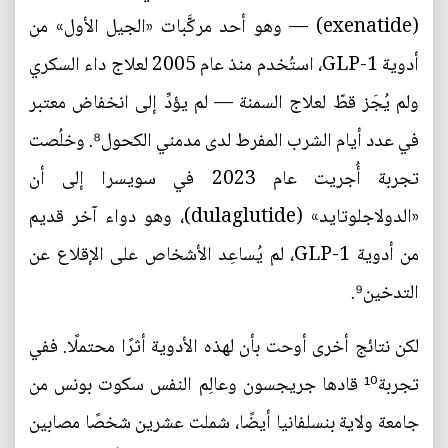
(exenatide) — وهو أحد مركَّبات «الجيل الأول» من
أدوية GLP-1، استُخدم منذ عام 2005 لعلاج داء السكري
ولم يُجَز قطّ لعلاج السمنة — لم يؤدِّ إلى انخفاض معتبر
في عدد أيام الشرب المفرط لدى مدمني الكحول⁸. وخلُصت
تجربة أُجريت عام 2023 في سويسرا إلى أن
«الدولاجلوتايد» (dulaglutide)، وهو دواء آخر قديم
من أدوية GLP-1، لم يُساعِد الأشخاص على الإقلاع عن
التدخين⁹.
لكن نتائج أخرى أوحت بأن لهذه الأدوية أثرًا محتملًا. ففي
تجربة¹⁰ قادها جريجسون وعالِم النفس سكوت بونس من
جامعة ولاية بنسلفانيا أيضًا، شملت عشرين شخصًا مصابين