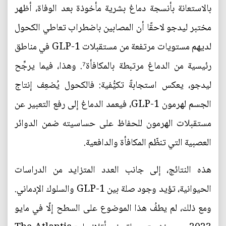
بالاستعانة بأنسجة دماغ بشرية مأخوذة بعد الوفاة، أظهر
مختبر ليدجو لاحقًا أن المصابين باضطراب تعاطي الكحول
لديهم مستويات مرتفعة من مستقبلات GLP-1 في مناطق
رئيسية من الدماغ مرتبطة بالمكافأة⁷. وهذا، فيما يرجِّح
ليدجو، يعكس استجابةً تكيُّفية: فالكحول يُضعِف إنتاج
الجسم لهرمون GLP-1، فيعمد الدماغ إلى رفع التعبير عن
مستقبلات الهرمون للحفاظ على حساسيته ضمن الدوائر
العصبية التي تنظّم المكافأة والدافعية.
هذه النتائج، إلى جانب العدد المتزايد من الدراسات
الحيوانية، تؤيد وجود صلة بين GLP-1 والسلوك الإدماني.
ومع ذلك، لم يطفُ هذا الموضوع على السطح إلّا في مايو