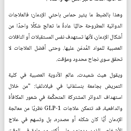
وهذا بالضبط ما يثير حماس باحثي الإدمان؛ فالعلاجات
الدوائية المطروحة حاليًّا عادةً ما تعالج شكلًا واحدًا من
أشكال الإدمان، لأنها تستهدف نفس المستقبلات أو الناقلات
العصبية للمواد المُدمَن عليها. وحتى أفضل العلاجات لا
تحقق سوى نجاح محدود ومؤقت.
ويقول هيث شميدت، عالم الأدوية العصبية في كلية
التمريض بجامعة بنسلفانيا في فيلادلفيا: "من خلال
استهداف الدوائر المشتركة المتحكِّمة في شعور المكافأة
والدافعية، قد تتمكن علاجات GLP-1 نظريًا من معالجة
الإدمان أيًّا كان شكله أو مصدره، بل وتسهم في علاج
الأشخاص الذين يدمنون على أكثر من مادة في الوقت