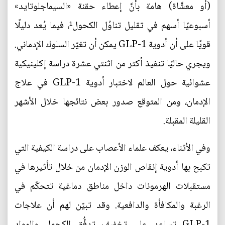
(أو معشَّاة) هامة بأنَّ إعطاء حقنة «السيماجلوتايد»
أسبوعيًا أسهم في تقليل تناوُل الكحول¹، فيما يُعد دليلًا
قويًا على أن أدوية GLP-1 يمكن أن تغيّر السلوك الإدماني.
ويجري حاليًا تنفيذ أكثر من اثنتي عشرة دراسة إكلينيكية
عشوائية حول العالم لاختبار أدوية GLP-1 في علاج
الإدمان، ومن المتوقع صدور بعض نتائجها خلال الأشهر
القليلة المقبلة.
وفي الأثناء، يعكف علماء الأعصاب على دراسة الكيفية التي
تكبح بها أدوية إنقاص الوزن الإدمان من خلال تأثيرها في
مستقبلات الهرمونات داخل مناطق دماغية تتحكّم في
الرغبة والمكافأة والدافعية. وقد تبيّن لهم أن علاجات
GLP-1 تساعد على تخفيف تدفُّق الكحول والمواد