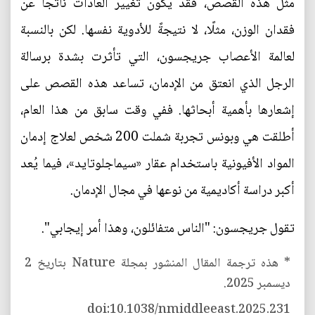
مثل هذه القصص، فقد يكون تغيير العادات ناتجًا عن
فقدان الوزن، مثلًا، لا نتيجةً للأدوية نفسها. لكن بالنسبة
لعالمة الأعصاب جريجسون، التي تأثرت بشدة برسالة
الرجل الذي انعتق من الإدمان، تساعد هذه القصص على
إشعارها بأهمية أبحاثها. ففي وقت سابق من هذا العام،
أطلقت هي وبونس تجربة شملت 200 شخص لعلاج إدمان
المواد الأفيونية باستخدام عقار «سيماجلوتايد»، فيما يُعد
أكبر دراسة أكاديمية من نوعها في مجال الإدمان.
تقول جريجسون: "الناس متفائلون، وهذا أمر إيجابي".
* هذه ترجمة المقال المنشور بمجلة Nature بتاريخ 2
ديسمبر 2025.
doi:10.1038/nmiddleeast.2025.231