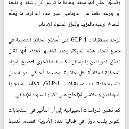
وتُسجَّل على أنها متعة. وعادةً ما ترسل كل رشفة أو نفخة
أو جرعة دفعةً من الدوبامين عبر هذه الدائرة، ما يُعلّم
الدماغ الرغبة بالمزيد ويُعزّز السلوك الإدماني.
توجد مستقبلات GLP-1 على أسطح الخلايا العصبية في
جميع أنحاء هذه الشبكة، وعند تفعيلها يُعتقد أنها تُقلّل
تدفّق الدوبامين والرسائل الكيميائية الأخرى، لتصبح المواد
المحفزة للمكافأة أقل جاذبية. وعندما تُحاكي أدوية مثل
«السيماجلوتايد» مستقبلات GLP-1، تخفّ استجابة
الدوبامين ويتلاشى الإلحاح على تكرار السلوك الإدماني.
كما تُشير الدراسات الحيوانية إلى أن التأثير في استجابات
التوتر يلعب دورًا في فعالية هذه الأدوية؛ فعندما تُنشط