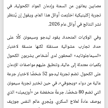
مصابين يعانون من السمنة وإدمان المواد الكحولية، في
تجربة إكلينيكية اختُتِمت أوائل هذا العام، ويقول إن يُنتظر
نشر النتائج في أوائل عام 2026.
وفي الولايات المتحدة، يقود ليدجو وسيمونز، كلًّا على
حدة، تجارب عشوائية مستقلة لكنها منسقة لاختبار
«السيماجلوتايد» المحقون لدى أشخاص يشربون الكحول
بكميات معتدلة إلى عالية، وتنطبق عليهم مواصفات الإدمان
على الكحول. تضم تجربة ليدجو 52 شخصًا لاختبار جرعة
عالية من دواء «ويجوفي»، في حين تختبر تجربة سيمونز،
التي تضم 80 شخصًا، جرعةً منخفضة من «أوزيمبك» الذي
يوصف عادةً لعلاج السكري. ويُجري عالم النفس جوزيف