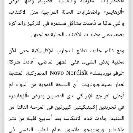
الاضطرابات المعرفية والنفسية العصبية، ومنها مرض
«ألزهايمر» واضطرابات الحالة المزاجية مثل الاكتئاب،
والتي غالبًا ما تُحدث مشاكل مستمرة في التركيز والذاكرة
يصعب على مضادات الاكتئاب الحالية معالجتها.
ومع ذلك، جاءت نتائج التجارب الإكلينيكية حتى الآن
مخيّبة بعض الشيء. ففي الشهر الماضي، أفادت شركة
«نوفو نورديسك» Novo Nordisk الدنماركية، المنتجة
لعقار «سيماجلوتايد»، أن النسخة الفموية من الدواء لم
تُبطئ التراجع الإدراكي لدى المصابين بمرض «ألزهايمر»
في تجربتين إكلينيكيتين كبيرتين في المرحلة الثالثة من
التنفيذ. جاءت هذه الانتكاسة بعد أسابيع قليلة من نشر
ماكنتاير ورودريجو مانسور، عالم الطب النفسي في