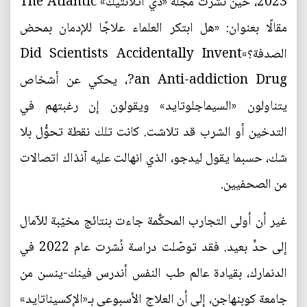
2023، حين نشرت مجلة «ذي أتلانتيك» The Atlantic
مقالًا بعنوان: «هل ابتكر العلماء علاجًا للإدمان بمحض
الصدفة؟»Did Scientists Accidentally Invent
an Anti-addiction Drug?، يحكي عن أشخاص
يتناولون «السيماجلوتايد» ويقولون إن رغبتهم في
التدخين أو الشرب قد تلاشت. كانت تلك نقطة تحوُّل بلا
شك، حسبما يقول ليدجو، الذي انهالت عليه آنذاك اتصالات
من الصحفيين.
غير أن أولى التجارب المحكَّمة جاءت بنتائج مخيّبة للآمال
إلى حدٍّ بعيد. فقد توصّلت دراسة نُشرت عام 2022 في
الدنمارك، بقيادة عالم طب النفس أندرس فينك-ينسن من
جامعة كوبنهاجن، إلى أن العلاج الأسبوعي بـ«الإكسيناتايد»