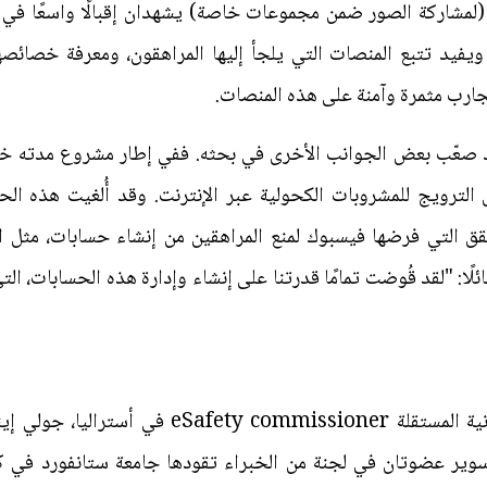
لفيديوهات والصور) و«يوب» Yope (لمشاركة الصور ضمن مجموعات خاصة) يشهدان إقبالًا 
ويفيد تتبع المنصات التي يلجأ إليها المراهقون، ومعرفة خصائصها
تجارب مثمرة وآمنة على هذه المنصات.
قد صعّب بعض الجوانب الأخرى في بحثه. ففي إطار مشروع مدت
رويج للمشروبات الكحولية عبر الإنترنت. وقد أُلغيت هذه الحسا
 التي فرضها فيسبوك لمنع المراهقين من إنشاء حسابات، مثل ا
لًا: "لقد قُوضت تمامًا قدرتنا على إنشاء وإدارة هذه الحسابات، الت
سوف تتولى مفوضة السلامة الإلكترونية المستقلة 
وير عضوتان في لجنة من الخبراء تقودها جامعة ستانفورد في كال