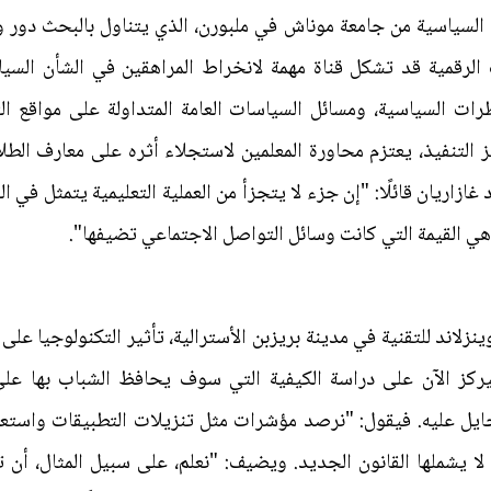
م السياسية من جامعة موناش في ملبورن، الذي يتناول بالبحث دور 
 الرقمية قد تشكل قناة مهمة لانخراط المراهقين في الشأن السي
ظرات السياسية، ومسائل السياسات العامة المتداولة على مواقع ا
 التنفيذ، يعتزم محاورة المعلمين لاستجلاء أثره على معارف الط
 غازاريان قائلًا: "إن جزء لا يتجزأ من العملية التعليمية يتمثل في ا
 هي القيمة التي كانت وسائل التواصل الاجتماعي تضيفها".
زلاند للتقنية في مدينة بريزبن الأسترالية، تأثير التكنولوجيا عل
كز الآن على دراسة الكيفية التي سوف يحافظ الشباب بها على ا
ايل عليه. فيقول: "نرصد مؤشرات مثل تنزيلات التطبيقات واستعلا