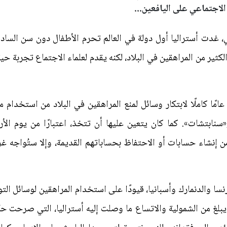
اجتماعي على اليافعين...
ي، غدت أستراليا أول دولة في العالم تحرم الأطفال دون سن ال
لكثير من المراهقين في البلاد، لكنه يقدم لعلماء الاجتماع تجربة 
مًا كاملًا لابتكار وسائل لمنع المراهقين في البلاد من استخدام م
ابتشات». كما كان يتعين عليها أن تتخذ، اعتبارًا من يوم الأر
سا والدنمارك وأسبانيا، قيودًا على استخدام المراهقين لوسائل الت
م يبلغ من الشمولية والاتساع ما وصلت إليه أستراليا، التي صرحت ح