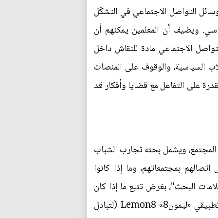
وسائل التواصل الاجتماعي في التشكّل
اسي. ويضيف أن المعلمين يمكنهم أن
لتواصل الاجتماعي مادة للنقاش داخل
لاب السياسية، والوقوف على المنصات
لقدرة على التفاعل مع قضايا وأفكار قد
ى المجتمع، ويشمل بحثه تجارب الشباب
تصالهم بمجتمعاتهم، وما إذا كانوا
مات البحث"، بغرض تتبع ما إذا كان
المراهقون سوف ينتقلون إلى منصات لا يشملها القانون الجديد. ويضيف: "نعلم، على سبيل المثال، أن تطبيقي «ليمون8» Lemon8 (لتبادل