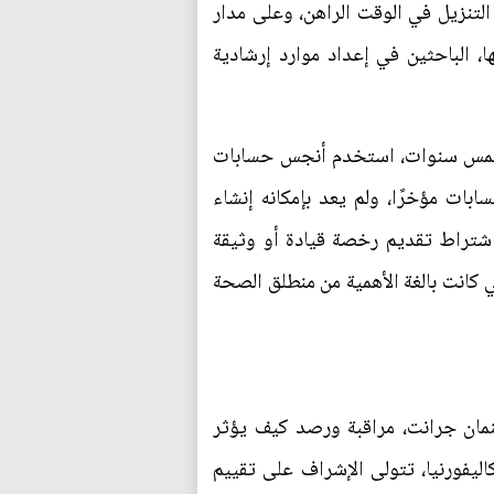
واسعًا في التنزيل في الوقت الراهن، وعلى مدار
، الباحثين في إعداد موارد إرشادية
ه خمس سنوات، استخدم أنجس حسابات
بات مؤخرًا، ولم يعد بإمكانه إنشاء
شتراط تقديم رخصة قيادة أو وثيقة
ي كانت بالغة الأهمية من منطلق الصحة
eSafety commissioner في أستراليا، جولي إينمان جرانت، مراقبة ورصد كيف يؤثر
يفورنيا، تتولى الإشراف على تقييم