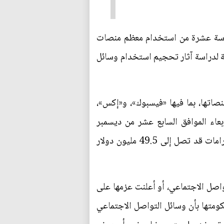
سادسة عشرة من استخدام معظم منصات
حية لدراسة آثار تحجيم استخدام وسائل
نصاتها، بما فيها «فيسبوك»، و«إكس»،
بعاء الموافق السابع عشر من ديسمبر
الماضي، خطوات حازمة لمنع الشباب من إنشاء حسابات أو الاحتفاظ بحساباتهم القديمة، وإلا ستُواجه غرامات قد تصل إلى 49.5 مليون دولار
واصل الاجتماعي، أو أعلنت عزمها على
كومتها بأن وسائل التواصل الاجتماعي