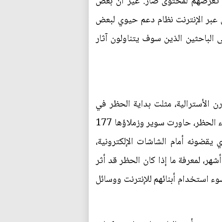
ما تعرضهم لمحتوى ضار. غير أن بعض
ن عبر الإنترنت نظام دعم حيوي لبعض
ا سيما أولئك المنتمين إلى الأقليات والمقيمين في المناطق النائية. تحدثت دورية Nature إلى الباحثين الذين سوف يتناولون آثار
 الأسترالية، مثلت بداية الحظر في
الأسبوع الثاني من ديسمبر بالنسبة لها دخولها في المرحلة التالية من أبحاثها. فخلال الشهرين السابقين لبدء الحظر، حاورت سوير وزملاؤها 177
 والوقت الذي يقضونه أمام الشاشات الإلكترونية،
هر، لمعرفة ما إذا كان الحظر قد أثر
وء استخدام أبنائهم للإنترنت ووسائل