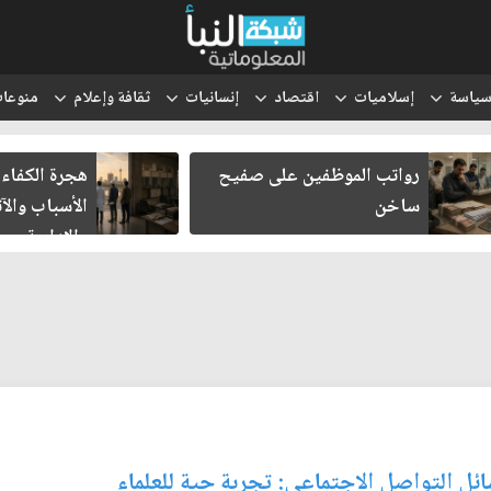
ياسة
إسلاميات
اقتصاد
إنسانيات
ثقافة وإعلام
منوعا
رواتب الموظفين على صفيح
هجرة الكفاءا
ساخن
الأسباب والآث
والإدارية
ئل التواصل الاجتماعي: تجربة حية للعلماء