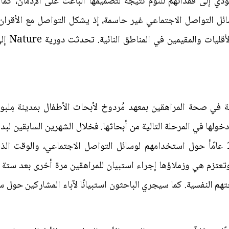
تؤدي إلى فقدانهم للنوم نتيجة لتصميمها الباعث على الإدمان، ك
ائل التواصل الاجتماعي غير حاسمة، إذ يشكل التواصل مع الأقرا
الشباب، ل
ي صحة المراهقين بمعهد مُردوخ لأبحاث الأطفال بمدينة مِلبورن
مراهقًا تتراوح أعمارهم بين 13 و16 عامًأ حول استخدامهم لوسائل التواصل الاجتماعي،
تزم هي وزملاؤها إجراء استبيان للمراهقين مرة أخرى بعد ستة أش
النفسية. كما سيجري الباحثون استبيانًا لآباء المشاركين حول س