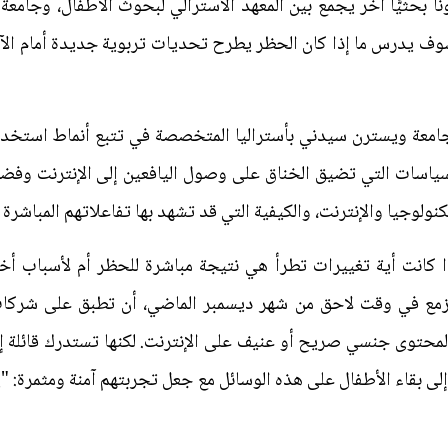
ونًا بحثيًّا آخر يجمع بين المعهد الأسترالي لبحوث الأطفال، وجامع
وف يدرس ما إذا كان الحظر يطرح تحديات تربوية جديدة أمام الآبا
 بجامعة ويسترن سيدني بأستراليا المتخصصة في تتبع أنماط استخدام
سياسات التي تضيق الخناق على وصول اليافعين إلى الإنترنت وفضا
ولوجيا والإنترنت، والكيفية التي قد تشهد بها تفاعلاتهم المباشرة 
ا كانت أية تغييرات تطرأ هي نتيجة مباشرة للحظر أم لأسباب أ
من المزمع في وقت لاحق من شهر ديسمبر الماضي، أن تطبق على شركا
لمحتوى جنسي صريح أو عنيف على الإنترنت. لكنها تستدرك قائلة إ
ى بقاء الأطفال على هذه الوسائل مع جعل تجربتهم آمنة ومثمرة: "ي