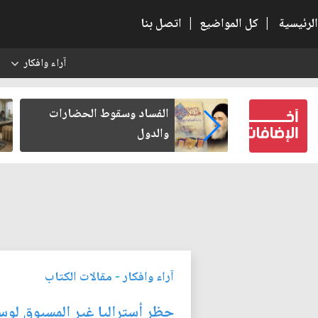
الرئيسية
|
كل المواضيع
|
اتصل بنا
آراء وافكار
س
بعين كتب لنفسه
الفساد وسقوط الحضارات
والدول
آراء وافكار
-
مقالات الكتاب
حظر أستراليا غير المسبوق لوسا