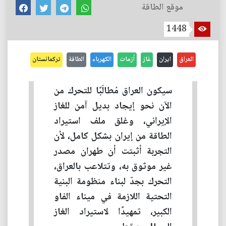
موقع الطاقة
1448
العراق
ايران
غاز
أزمات
الكهرباء
الطاقة
تركمانستان
سيكون العراق مُطالَبًا للتحرك من
الآن نحو إيجاد بديل آمن للغاز
الإيراني، وغلق ملف استيراد
الطاقة من إيران بشكل كامل، لأن
التجربة أثبتت أن طهران مصدر
غير موثوق به، وتتلاعب بالعراق،
التحرك بجدّ لبناء منظومة البنية
التحتية اللازمة في ميناء الفاو
الكبير، تمهيدًا لاستيراد الغاز