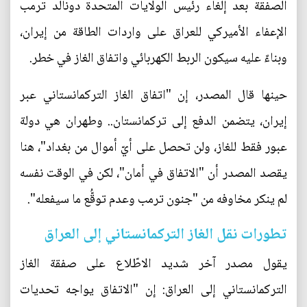
الصفقة بعد إلغاء رئيس الولايات المتحدة دونالد ترمب
الإعفاء الأميركي للعراق على واردات الطاقة من إيران،
وبناءً عليه سيكون الربط الكهربائي واتفاق الغاز في خطر.
حينها قال المصدر، إن "اتفاق الغاز التركمانستاني عبر
إيران، يتضمن الدفع إلى تركمانستان.. وطهران هي دولة
عبور فقط للغاز، ولن تحصل على أيّ أموال من بغداد"، هنا
يقصد المصدر أن "الاتفاق في أمان"، لكن في الوقت نفسه
لم ينكر مخاوفه من "جنون ترمب وعدم توقُّع ما سيفعله".
تطورات نقل الغاز التركمانستاني إلى العراق
يقول مصدر آخر شديد الاطّلاع على صفقة الغاز
التركمانستاني إلى العراق: إن "الاتفاق يواجه تحديات