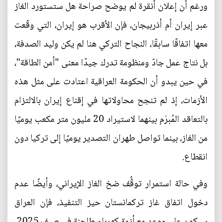
ورغم أن إعلان أنقرة لم يوضح صراحة هل ستستورد الغاز
عبر إيران أم أذربيجان، فإن الأقرب هو إيران، التي وقّعت
معها اتفاقًا سابقًا، النجاح التركي هنا لم يكن وليد الصدفة،
بل نتاج عمل جادّ ومنظومة تدرك جيدًا معنى "أمن الطاقة"،
في حين يبدو أن الحكومة العراقية اعتادت على مثل هذه
الأزمات، إذ لم تنجح محاولاتها في إقناع إيران بالالتزام
بالتعاقد المُبرَم بينهما لاستيراد 20 مليون متر مكعب يوميًا
من الغاز، بينما تواصل طهران التصدير يوميًا إلى تركيا دون
انقطاع.
وفي حالة استمرار توقُّف ضخ الغاز الإيراني، وأيضًا عدم
دخول اتفاق غاز تركمانستان حيز التنفيذ، فإن العراق
سيكون على موعد مع أزمة كهرباء طاحنة في صيف 2025.