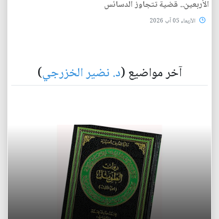
الأربعين.. قضية تتجاوز الدسائس
الأربعاء 05 آب 2026
آخر مواضيع (
د. نضير الخزرجي
)