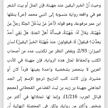
وحيث أنَّ الخبر اليقين عند جهينة، فإن المثل أو بيت الشعر
هو في واقعه رواية منسوبة إلى النبي محمد (ص) ينقلها
ابن عمر مرفوعة، وهو قوله: (آخرُ مَنْ يَدْخُلُ الجنَّةَ رجلٌ مِنْ
جُهَيْنَةَ، يقالُ لَهُ: جُهَيْنَةُ، فيسألُهُ أهلُ الجنةِ: هَلْ بَقِيَ أحدٌ
يعذَّبُ؟ فيقولُ: لَا، فيقولونَ: عندَ جُهَيْنَةَ الخبرُ اليقينُ) لسان
الميزان: 2/93، وبغض النظر عن تكذيب عدد من أصحاب
الكتب والحفاظ لمثل هذه الرواية، فإن جهينة في الأدب
العربي لا ينحصر بشخصية واحدة بعينها فرداً كان أو
عشيرة، وإن كانت كتب التاريخ ترجع الإسم إلى الجد
الجاهلي جهينة بن زيد بن ليث القضاعي القحطاني (معجم
قبائل العرب: 1/216)، وإنما لها تمثلاتها في أكثر من
شخص وأكثر من رواية، ولكن في المحصلة النهائية أن