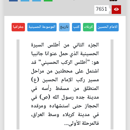
7651
الامام الحسين
كربلاء
كتب
تاريخ
الموسوعة الحسينية
جغرافيا
الجزء الثاني من أطلس السيرة
الحسينية الذي حمل عنوانا جانبيا
هو: "أطلس الركب الحسيني" قد
اشتمل على محطتين من مراحل
مسير ركب الإمام الحسين (ع)
المنطلق من مسقط رأسه في
مدينة جده رسول الله (ص) في
الحجاز حتى استشهاده ومرقده
في مدينة كربلاء وسط العراق،
فالمرحلة الأولى...