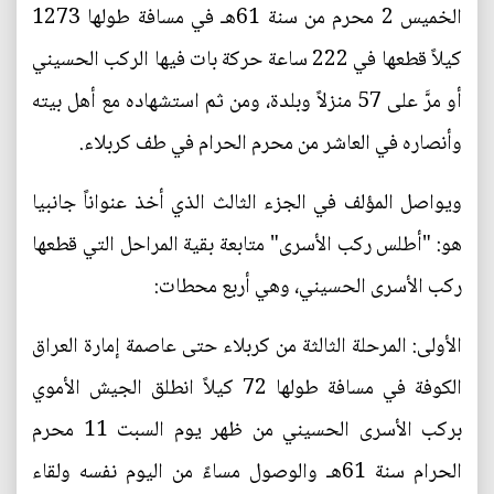
الخميس 2 محرم من سنة 61هـ في مسافة طولها 1273
كيلاً قطعها في 222 ساعة حركة بات فيها الركب الحسيني
أو مرَّ على 57 منزلاً وبلدة، ومن ثم استشهاده مع أهل بيته
وأنصاره في العاشر من محرم الحرام في طف كربلاء.
ويواصل المؤلف في الجزء الثالث الذي أخذ عنواناً جانبيا
هو: "أطلس ركب الأسرى" متابعة بقية المراحل التي قطعها
ركب الأسرى الحسيني، وهي أربع محطات:
الأولى: المرحلة الثالثة من كربلاء حتى عاصمة إمارة العراق
الكوفة في مسافة طولها 72 كيلاً انطلق الجيش الأموي
بركب الأسرى الحسيني من ظهر يوم السبت 11 محرم
الحرام سنة 61هـ والوصول مساءً من اليوم نفسه ولقاء