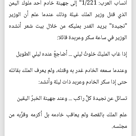
أنساب العرب: 1/221" إلى جهينة خادم أحد ملوك اليمن
الذي قتل وزير الملك غيلة وذلك عندما علم أن الوزير
"نجيدة" يريد الغدر بمليكه من خلال بيت شعر أنشده
الوزير في ساعة سكر وعربدة قائلا:
إذا غاب المليكُ خلوتُ ليلي ... أضاجعُ عنده ليلي الطويل
وعندما سمعه الخادم غدر به وقتله، ولم يعرف الملك بقاتله
حتى إذا سكر الخادم وعربد ذات ليلة وأنشد:
تسائل عن نجيدة كلَّ راكب ... وعند جهينة الخبرُ اليقين
علم الملك بالقصة ولم يعاقب خادمه بل أكرمه وقرَّبه من
مجلسه.