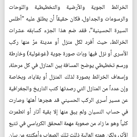
الخرائط الجوية والأرضية والتخطيطية واللوحات
والرسومات والجداول، فكان حقيقاً أن يطلق عليه "أطلس
السيرة الحسينية"، فقد ضم هذا الجزء كسابقه عشرات
الخرائط، حيث أفرد لكل منزل أو مدينة مرّ منها ركب
الأسرى أو نزل فيها وبات صورة جوية (غوغولية) وخارطة
ورسم تخطيطي يوضح المسافة بين المنازل في كل مرحلة،
وإسعاف الخرائط بصورة لذلك المنزل أو بقاياه، وبخاصة
وإن عدداً من المنازل التي رصدتها كتب التاريخ والجغرافية
عن مسير أسرى الركب الحسيني قد هجرها أهلها وصارت
في حساب النسيان ولم يبق منها إلا بقية آثار أو انطمرت
كلياً وهو ما زاد من صعوبة مهمة المحقق الكرباسي في تتبع
الأثر، ولكن همته العالية ذللت تلك الصعاب وأمكنته من بيان