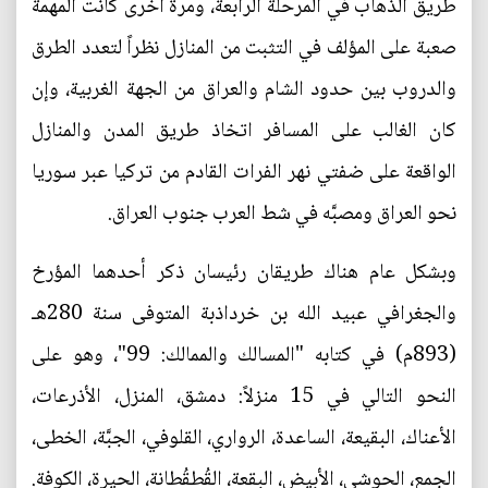
طريق الذهاب في المرحلة الرابعة، ومرة أخرى كانت المهمة
صعبة على المؤلف في التثبت من المنازل نظراً لتعدد الطرق
والدروب بين حدود الشام والعراق من الجهة الغربية، وإن
كان الغالب على المسافر اتخاذ طريق المدن والمنازل
الواقعة على ضفتي نهر الفرات القادم من تركيا عبر سوريا
نحو العراق ومصبَّه في شط العرب جنوب العراق.
وبشكل عام هناك طريقان رئيسان ذكر أحدهما المؤرخ
والجغرافي عبيد الله بن خرداذبة المتوفى سنة 280هـ
(893م) في كتابه "المسالك والممالك: 99"، وهو على
النحو التالي في 15 منزلاً: دمشق، المنزل، الأذرعات،
الأعناك، البقيعة، الساعدة، الرواري، القلوفي، الجبَّة، الخطى،
الجمع، الحوشي، الأبيض، البقعة، القُطقُطانة، الحيرة، الكوفة.