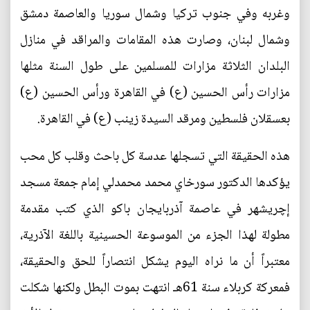
وغربه وفي جنوب تركيا وشمال سوريا والعاصمة دمشق
وشمال لبنان، وصارت هذه المقامات والمراقد في منازل
البلدان الثلاثة مزارات للمسلمين على طول السنة مثلها
مزارات رأس الحسين (ع) في القاهرة ورأس الحسين (ع)
بعسقلان فلسطين ومرقد السيدة زينب (ع) في القاهرة.
هذه الحقيقة التي تسجلها عدسة كل باحث وقلب كل محب
يؤكدها الدكتور سورخاي محمد محمدلي إمام جمعة مسجد
إچریشهر في عاصمة آذربايجان باكو الذي كتب مقدمة
مطولة لهذا الجزء من الموسوعة الحسينية باللغة الآذرية،
معتبراً أن ما نراه اليوم يشكل انتصاراً للحق والحقيقة،
فمعركة كربلاء سنة 61هـ انتهت بموت البطل ولكنها شكلت