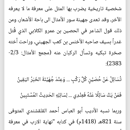
شخصية تاريخية يضرب بها المثل على معرفة ما لا يعرفه
الآخر، وقد تعدى جهينة سور الأمثال الى باحة الأشعار، ومن
ذلك قول الشاعر في الحصين بن عمرو الكلابي الذي قُتل
غدراً بسيف صاحبه الأخنس بن كعب الجهيني، وراحت أخته
صخرة تبكيه وتسأل الركبان عنه (مجمع الأمثال: 2/3-
2383):
تُسَائِلُ عَنْ حُصَيْنٍ كُلَّ رَكْبٍ ... وَعِنْدَ جُهَيْنَةَ الخَبَرُ اليَقِينُ
فَمَنْ يَكُ سَائِلًا عَنْهُ فَعِنْدِي ... لِسَائِلِهِ الحَدِيثُ المُسْتَبِينُ
وربما نسبه الأديب أبو العباس أحمد القلقشندي المتوفى
سنة 821هـ (1418م) في كتابه "نهاية الارب في معرفة