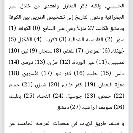
الحسيني، ولكنه ذكر المنازل واهتدى من خلال سبر
الجغرافية ومتون التاريخ إلى تشخيص الطريق بين الكوفة
ودمشق فكانت 27 منزلاً وهي على التتابع: (0) الكوفة، (1)
سورا (2) القادسية الشمالية (3) تكريت (4) الكُحَيْل (5)
جُهَيْنَة، (6) الموصل، (7) تلعفر، (8) سنجار، (9) لين، (10)
نصيبين، (11) عين الوردة، (12) حرّان، (13) دوسر، (14)
بالس، (15) حلب، (16) كفر نبو، (17) قِنْسَرين، (18)
معرّة النعمان، (19) كفر طاب، (20) شيزر، (21) حماه،
(22) حمص، (23) جوسية، (24) النحلة، (25) بعلبك،
(26) صومعة الراهب، (27) دمشق.
واختلف طريق الإياب في محطات المرحلة الخامسة عن