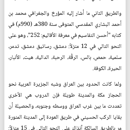
والطريق الثاني ما أشار إليه المؤرخ والجغرافي محمد بن
أحمد البشاري المقدسي المتوفى سنة 380هـ (990م) في
كتابه "أحسن التقاسيم في معرفة الأقاليم: 252"، وهو على
النحو التالي في 12 منزلاً: دمشق، رساتيق دمشق، تدمر،
سلمية، حمص، بالس، الرقَّة، الرحبة، الدالية، هيت، الأنبار،
الحيرة، الكوفة.
ولما كانت الحدود بين العراق وشبه الجزيرة العربية نحو
الحجاز مكة والمدينة طويلة فإن الدروب هي الأخرى
تعددت ما بين غرب العراق ووسطه وجنوبه، والحصيلة أن
بقايا الركب الحسيني في طريق العودة إلى المدينة المنورة
مر بالطريق السالكة آنذاك على النحو التالي في 15 منزلاً: