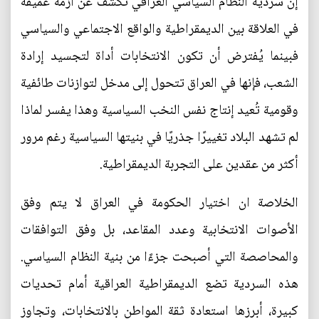
إن سردية النظام السياسي العراقي تكشف عن أزمة عميقة
في العلاقة بين الديمقراطية والواقع الاجتماعي والسياسي
فبينما يُفترض أن تكون الانتخابات أداة لتجسيد إرادة
الشعب، فإنها في العراق تتحول إلى مدخل لتوازنات طائفية
وقومية تُعيد إنتاج نفس النخب السياسية وهذا يفسر لماذا
لم تشهد البلاد تغييرًا جذريًا في بنيتها السياسية رغم مرور
أكثر من عقدين على التجربة الديمقراطية.
الخلاصة ان اختيار الحكومة في العراق لا يتم وفق
الأصوات الانتخابية وعدد المقاعد، بل وفق التوافقات
والمحاصصة التي أصبحت جزءًا من بنية النظام السياسي.
هذه السردية تضع الديمقراطية العراقية أمام تحديات
كبيرة، أبرزها استعادة ثقة المواطن بالانتخابات، وتجاوز