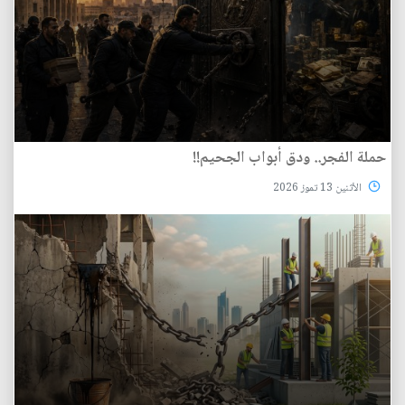
حملة الفجر.. ودق أبواب الجحيم!!
الأثنين 13 تموز 2026