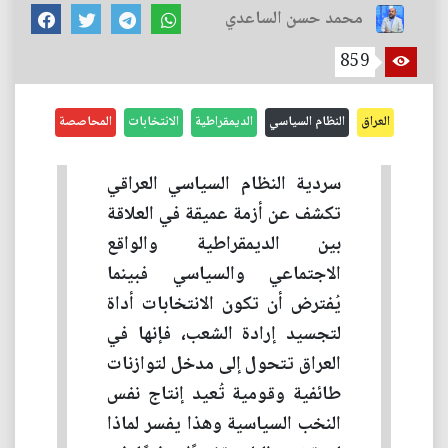
محمد حسن الساعدي
859
العراق
النظام السياسي
الديمقراطية
الانتخابات
المحاصصة
سردية النظام السياسي العراقي
تكشف عن أزمة عميقة في العلاقة
بين الديمقراطية والواقع
الاجتماعي والسياسي فبينما
يُفترض أن تكون الانتخابات أداة
لتجسيد إرادة الشعب، فإنها في
العراق تتحول إلى مدخل لتوازنات
طائفية وقومية تُعيد إنتاج نفس
النخب السياسية وهذا يفسر لماذا