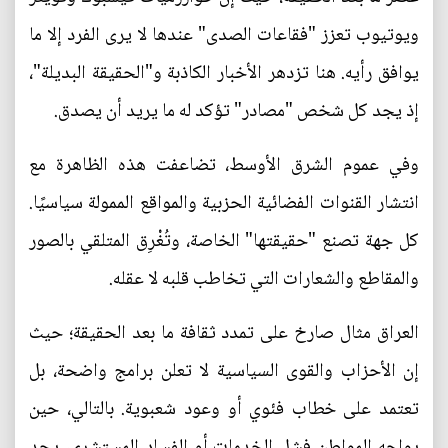
ويوتيوب تعزز "فقاعات الصدى" عندها لا يرى الفرد إلا ما
يوافق رأيه. هنا تزدهر الأخبار الكاذبة و"الحقيقة البديلة"،
إذ يجد كل شخص "مصادر" تؤكد له ما يريد أن يصدق.
وفي عموم الشرق الأوسط، تضاعفت هذه الظاهرة مع
انتشار القنوات الفضائية الحزبية والمواقع الممولة سياسيًا.
كل جهة تصنع "حقيقتها" الخاصة، وتُغْرِق المتلقي بالصور
والمقاطع والشعارات التي تخاطب قلبه لا عقله.
العراق مثال صارخ على تمدد ثقافة ما بعد الحقيقة؛ حيث
إن الأحزاب والقوى السياسية لا تعلن برامج واضحة، بل
تعتمد على خطاب فئوي أو وعود شعبوية. بالتالي، حين
يواجه المواطن فشل الخدمات أو الفساد المستشري، يجد