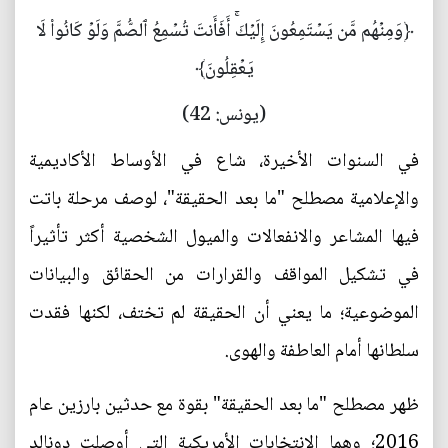
﴿وَمِنۡهُم مَّن يَسۡتَمِعُونَ إِلَيۡكَۚ أَفَأَنتَ تُسۡمِعُ ٱلصُّمَّ وَلَوۡ كَانُواْ لَا
يَعۡقِلُونَ﴾
(يونس: 42)
في السنوات الأخيرة، شاع في الأوساط الأكاديمية
والإعلامية مصطلح "ما بعد الحقيقة"، لوصف مرحلة باتت
فيها المشاعر والانفعالات والميول الشخصية أكثر تأثيراً
في تشكيل المواقف والقرارات من الحقائق والبيانات
الموضوعية؛ ما يعني أن الحقيقة لم تختف، لكنها فقدت
سلطانها أمام العاطفة والهوى.
ظهر مصطلح "ما بعد الحقيقة" بقوة مع حدثين بارزين عام
2016؛ وهما الانتخابات الأمريكية التي أوصلت دونالد