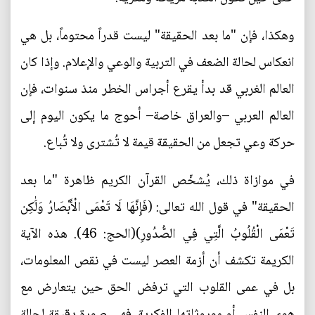
وهكذا، فإن "ما بعد الحقيقة" ليست قدراً محتوماً، بل هي
انعكاس لحالة الضعف في التربية والوعي والإعلام. وإذا كان
العالم الغربي قد بدأ يقرع أجراس الخطر منذ سنوات، فإن
العالم العربي –والعراق خاصة– أحوج ما يكون اليوم إلى
حركة وعي تجعل من الحقيقة قيمة لا تُشترى ولا تُباع.
في موازاة ذلك، يُشخّص القرآن الكريم ظاهرة "ما بعد
الحقيقة" في قول الله تعالى: (فَإِنَّهَا لَا تَعْمَى الْأَبْصَارُ وَلَٰكِن
تَعْمَى الْقُلُوبُ الَّتِي فِي الصُّدُورِ)(الحج: 46). هذه الآية
الكريمة تكشف أن أزمة العصر ليست في نقص المعلومات،
بل في عمى القلوب التي ترفض الحق حين يتعارض مع
هوى النفس أو موروثاتها الفكرية. فهي صورة دقيقة لحالة