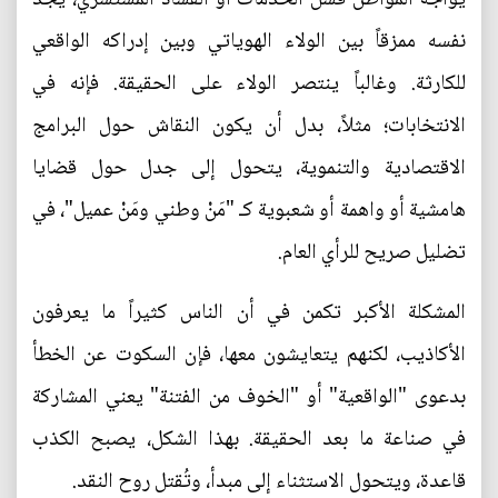
نفسه ممزقاً بين الولاء الهوياتي وبين إدراكه الواقعي
للكارثة. وغالباً ينتصر الولاء على الحقيقة. فإنه في
الانتخابات؛ مثلاً، بدل أن يكون النقاش حول البرامج
الاقتصادية والتنموية، يتحول إلى جدل حول قضايا
هامشية أو واهمة أو شعبوية كـ "مَنْ وطني ومَنْ عميل"، في
تضليل صريح للرأي العام.
المشكلة الأكبر تكمن في أن الناس كثيراً ما يعرفون
الأكاذيب، لكنهم يتعايشون معها، فإن السكوت عن الخطأ
بدعوى "الواقعية" أو "الخوف من الفتنة" يعني المشاركة
في صناعة ما بعد الحقيقة. بهذا الشكل، يصبح الكذب
قاعدة، ويتحول الاستثناء إلى مبدأ، وتُقتل روح النقد.