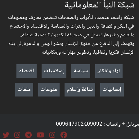
شبكة النبأ المعلوماتية
شبكة واسعة متعددة الأبواب والصفحات تتضمن معارف ومعلومات
في الفكر والثقافة والدين والتراث والسياسة والاقتصاد والاجتماع
والعلوم وغيرها، تتمثل في صحيفة الكترونية يومية شاملة..
وتهدف إلى الدفاع عن حقوق الإنسان ونشر الوعي والدعوة إلى بناء
الإنسان فكريا وثقافيا، وتطوير مهاراته وإمكانياته
آراء وافكار
سياسة
إسلاميات
اقتصاد
إنسانيات
ثقافة وإعلام
منوعات
ملفات
موبايل + واتساب : 009647902409092