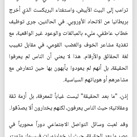
ترامب إلى البيت الأبيض، واستفتاء البريكست الذي أخرج
بريطانيا من الاتحاد الأوروبي. في الحالتين، جرى توظيف
خطاب عاطفي، مليء بالمبالغات والوعود غير الواقعية، مع
تغذية مشاعر الخوف والغضب القومي، في مقابل تغييب
لغة الحقائق والأرقام. هذا لا يعني أن الناس لم يعرفوا
الحقيقة، بل أنهم لم يعودوا يأبهون بها حين تتعارض مع
مشاعرهم أو هوياتهم السياسية.
إذن، "ما بعد الحقيقة" ليست غياباً للمعرفة، بل أزمة ثقة
وعقلانية؛ حيث الناس يعرفون، لكنهم يختارون ألا يصدّقوا.
وقد لعبت وسائل التواصل الاجتماعي دوراً محورياً في
عصر ما بعد الحقيقة، حيث إن خوارزميات فيسبوك وتويتر