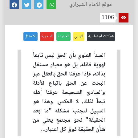
موقع الامام الشيرازي
1106
شبكات اجتماعية
الوعي
الحقيقة
البصيرة
الانفعال
المبدأ العلوي بأن الحق ليس تابعاً
لهوية قائله، بل هو معيار مستقل
بذاته، فإذا عرفنا الحق بالعقل عبر
البحث عن الحق باتباع الأدلة
والمبادئ الصحيحة عرفنا أهله
تبعاً لذلك، لا العكس. وهذا هو
السبيل لتجنب مشكلة "ما بعد
الحقيقة" نحو مجتمع يعلي من
شأن الحقيقة فوق كل اعتبار...