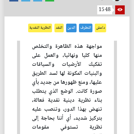
1548
داعش
التطرف
الدين
النقد
النظرية النقدية
مواجهة هذه الظاهرة والتخلص
منها كليا ونهائيا، والعمل على
تفكيك الأرضيات والسياقات
والبنيات المكونة لها لسد الطريق
عليها، ومنع ظهورها من جديد بأي
صورة كانت. الوضع الذي يتطلب
بناء نظرية دينية نقدية فعالة،
تنهض بهذا الدور، وتنصب عليه
بتركيز شديد، أي أننا بحاجة إلى
نظرية تستوفي مقومات