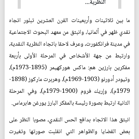
النظرية...
ما بين ثلاثينات وأربعينات القرن العشرين تبلور اتجاه
نقدي ظهر في ألمانيا، وانبثق من معهد البحوث الاجتماعية
في مدينة فرانكفورت، وعرف لاحقا باتجاه النظرية النقدية،
وارتبط من جهة الأشخاص في المرحلة الأولى بأربعة
مفكرين بارزين هم: ماكس هوركهيمر (1895-1973م)،
وتيودر أدورنو (1903-1969م)، وهربرت ماركوز (1898-
1979م)، وإريك فروم (1900-1979م)، وفي المرحلة
الثانية ارتبط بصورة رئيسة بالمفكر البارز يورغن هابرماس.
انبثق هذا الاتجاه بدافع الحس النقدي، مصوبا النظر على
بعض القضايا والظواهر التي انقلبت صورتها وتغيرت