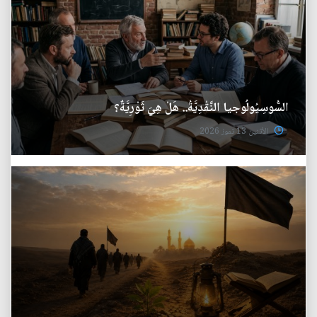
السُّوسِيُولُوجيا النَّقْدِيَّةُ.. هَلْ هِيَ ثَوْرِيَّةٌ؟
الأثنين 13 تموز 2026