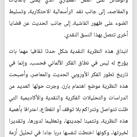
والوسائل على العقل المعياري الذي يعنى بالغايات
والمقاصد، إلى جانب نقد الرأسمالية الاحتكارية، وتسليط
الضوء على ظهور الفاشية، إلى جانب الحديث عن قضايا
أخرى تتصل بهذا النسق النقدي.
انبثاق هذه النظرية النقدية شكل حدثا ثقافيا مهما بات
يؤرخ له ليس في نطاق الفكر الألماني فحسب، وإنما في
تاريخ تطور الفكر الأوروبي الحديث والمعاصر، وأصبحت
هذه النظرية موضع اهتمام بارز، وجرت حولها العديد من
الدراسات والتحليلات الفكرية والنقدية والأكاديمية التي
ظلت تتواصل وتتراكم بلا توقف أو انقطاع، اعترافا بأهمية
هذه النظرية، وتثمينا لجديتها، وتعظيما لدورها، وتقديرا
لخبرتها، وكونها اختطت لنفسها دربا جادا في تحليل أزمة