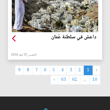
داعش في سلطنة عُمان
الخميس 25 تموز 2024
9
8
7
6
5
4
3
2
1
‹
›
63
62
...
10