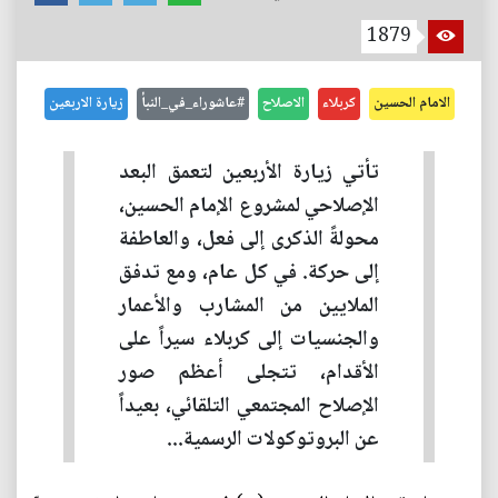
1879
الامام الحسين
كربلاء
الاصلاح
#عاشوراء_في_النبأ
زيارة الاربعين
تأتي زيارة الأربعين لتعمق البعد
الإصلاحي لمشروع الإمام الحسين،
محولةً الذكرى إلى فعل، والعاطفة
إلى حركة. في كل عام، ومع تدفق
الملايين من المشارب والأعمار
والجنسيات إلى كربلاء سيراً على
الأقدام، تتجلى أعظم صور
الإصلاح المجتمعي التلقائي، بعيداً
عن البروتوكولات الرسمية...