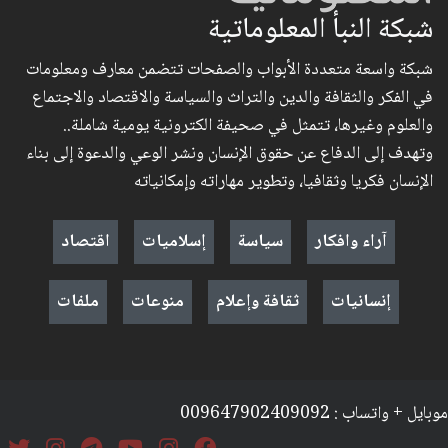
شبكة النبأ المعلوماتية
شبكة واسعة متعددة الأبواب والصفحات تتضمن معارف ومعلومات
في الفكر والثقافة والدين والتراث والسياسة والاقتصاد والاجتماع
والعلوم وغيرها، تتمثل في صحيفة الكترونية يومية شاملة..
وتهدف إلى الدفاع عن حقوق الإنسان ونشر الوعي والدعوة إلى بناء
الإنسان فكريا وثقافيا، وتطوير مهاراته وإمكانياته
آراء وافكار
سياسة
إسلاميات
اقتصاد
إنسانيات
ثقافة وإعلام
منوعات
ملفات
موبايل + واتساب : 009647902409092