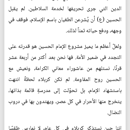
الدين التي جرى تحريفها لخدمة السلاطين. لم يقبل
الحسين (ع) أن يُشرعن الطغيان باسم الإسلام، فوقف في
وجهه، ودفع حياته ثمناً لذلك.
ولعلّ أعظم ما يميز مشروع الإمام الحسين هو قدرته على
التجدد في ضمير الأمة. فها نحن بعد أكثر من أربعة عشر
قرنًا، نستلهم من عاشوراء معاني الكرامة، ونعيش مع
الحسين روح المقاومة. لم تكن كربلاء لحظةً انتهت
باستشهاد الإمام، بل تحوّلت إلى مدرسةٍ قائمة بذاتها،
يتخرج منها الأحرار في كل عصر، ويهتدون بها في دروب
النضال.
إننا حين نستذكر كربلاء في كل عام، لا نمارس طقسًا