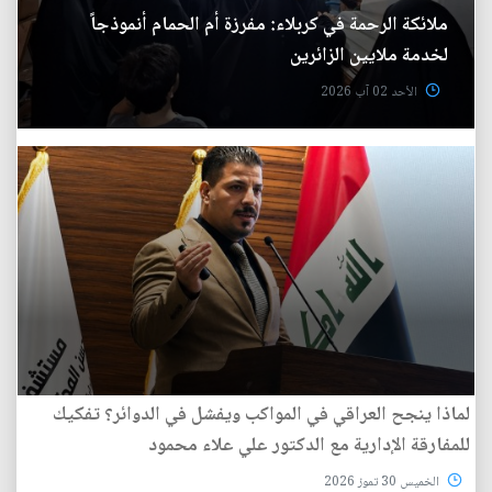
ملائكة الرحمة في كربلاء: مفرزة أم الحمام أنموذجاً
لخدمة ملايين الزائرين
الأحد 02 آب 2026
لماذا ينجح العراقي في المواكب ويفشل في الدوائر؟ تفكيك
للمفارقة الإدارية مع الدكتور علي علاء محمود
الخميس 30 تموز 2026