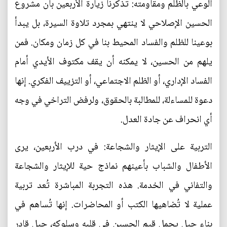
الوعي بالظلم ومقاومته: تذكرنا زيارة الأربعين بأن مشروع
الحسين الإصلاحي لا ينتهي بمجرد تلاوة السيرة، بل يبدأ
بوعينا للظلم والفساد المحيط بنا في كل زمان ومكان. فمن
يلهم من الحسين، لا يمكنه أن يقف مكتوف الأيدي أمام
الفساد الإداري، أو الظلم الاجتماعي، أو التزييف الفكري. إنها
دعوة للمساءلة، للمطالبة بالحقوق، ولرفض التراخي في وجه
أي انحراف عن جادة العدل.
التربية على الإيثار والشجاعة: في درب الأربعين، يرى
الأطفال والشباب بأعينهم نماذج حية للإيثار والشجاعة
والتفاني في الخدمة. هذه التجربة المباشرة تُعد تربية
عملية لا تُضاهيها الكتب أو المحاضرات. إنها تُساهم في
بناء جيل يحمل قيم الحسين في قلبه وسلوكه، جيل قادر