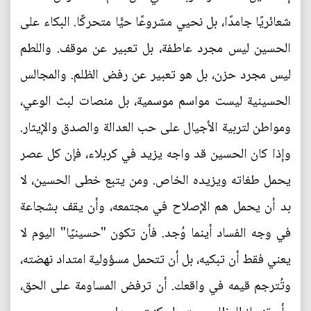
شعائريًا جامدًا، بل نحيي مشروعًا حيًّا متحركًا. البكاء على
الحسين ليس مجرد عاطفة، بل تعبير عن موقف. واللطم
ليس مجرد حزن، بل هو تعبير عن رفض الظلم. والمجالس
الحسينية ليست مواسم موسمية، بل منصات لبث الوعي،
ومواطن لتربية الأجيال على حب العدالة والصدق والإيثار.
وإذا كان الحسين قد واجه يزيد في كربلاء، فإن كل عصر
يحمل طغاته ويزيده الخاص. ومن يتبع خطى الحسين، لا
بد أن يحمل هم الإصلاح في مجتمعه، وأن يقف بشجاعة
في وجه الفساد أينما وُجد. فأن تكون "حسينيًا" اليوم لا
يعني فقط أن تبكيه، بل أن تتحمل مسؤولية امتداد نهضته،
وتُترجم قيمه في واقعك. أن ترفض المساومة على الحق،