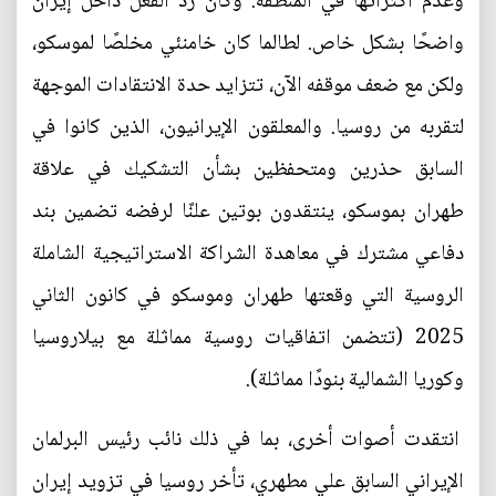
وعدم اكتراثها في المنطقة. وكان رد الفعل داخل إيران
واضحًا بشكل خاص. لطالما كان خامنئي مخلصًا لموسكو،
ولكن مع ضعف موقفه الآن، تتزايد حدة الانتقادات الموجهة
لتقربه من روسيا. والمعلقون الإيرانيون، الذين كانوا في
السابق حذرين ومتحفظين بشأن التشكيك في علاقة
طهران بموسكو، ينتقدون بوتين علنًا لرفضه تضمين بند
دفاعي مشترك في معاهدة الشراكة الاستراتيجية الشاملة
الروسية التي وقعتها طهران وموسكو في كانون الثاني
2025 (تتضمن اتفاقيات روسية مماثلة مع بيلاروسيا
وكوريا الشمالية بنودًا مماثلة).
انتقدت أصوات أخرى، بما في ذلك نائب رئيس البرلمان
الإيراني السابق علي مطهري، تأخر روسيا في تزويد إيران