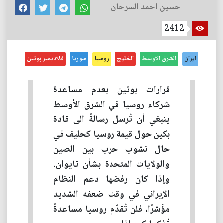
حسين احمد السرحان
2412
ايران
الشرق الاوسط
الخليج
روسيا
سوريا
فلاديمير بوتين
قرارات بوتين بعدم مساعدة
شركاء روسيا في الشرق الأوسط
ينبغي أن تُرسل رسالةً الى قادة
بكين حول قيمة روسيا كحليف في
حال نشوب حرب بين الصين
والولايات المتحدة بشأن تايوان.
وإذا كان رفضها دعم النظام
الإيراني في وقت ضعفه الشديد
مؤَشرًا، فلن تُقدّم روسيا مساعدةً