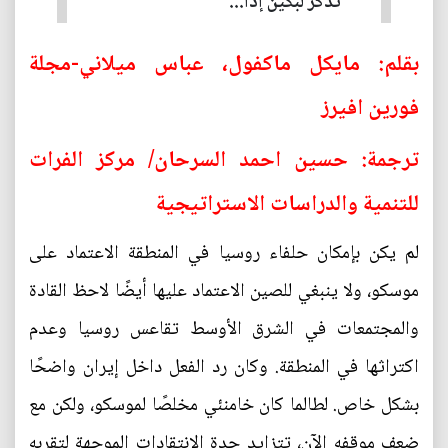
تُذكر لبكين إذا...
بقلم: مايكل ماكفول، عباس ميلاني-مجلة
فورين افيرز
ترجمة: حسين احمد السرحان/ مركز الفرات
للتنمية والدراسات الاستراتيجية
لم يكن بإمكان حلفاء روسيا في المنطقة الاعتماد على
موسكو، ولا ينبغي للصين الاعتماد عليها أيضًا لاحظ القادة
والمجتمعات في الشرق الأوسط تقاعس روسيا وعدم
اكتراثها في المنطقة. وكان رد الفعل داخل إيران واضحًا
بشكل خاص. لطالما كان خامنئي مخلصًا لموسكو، ولكن مع
ضعف موقفه الآن، تتزايد حدة الانتقادات الموجهة لتقربه