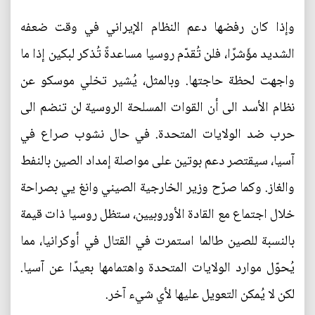
وإذا كان رفضها دعم النظام الإيراني في وقت ضعفه
الشديد مؤَشرًا، فلن تُقدّم روسيا مساعدةً تُذكر لبكين إذا ما
واجهت لحظة حاجتها. وبالمثل، يُشير تخلي موسكو عن
نظام الأسد الى أن القوات المسلحة الروسية لن تنضم الى
حرب ضد الولايات المتحدة. في حال نشوب صراع في
آسيا، سيقتصر دعم بوتين على مواصلة إمداد الصين بالنفط
والغاز. وكما صرّح وزير الخارجية الصيني وانغ يي بصراحة
خلال اجتماع مع القادة الأوروبيين، ستظل روسيا ذات قيمة
بالنسبة للصين طالما استمرت في القتال في أوكرانيا، مما
يُحوّل موارد الولايات المتحدة واهتمامها بعيدًا عن آسيا.
لكن لا يُمكن التعويل عليها لأي شيء آخر.