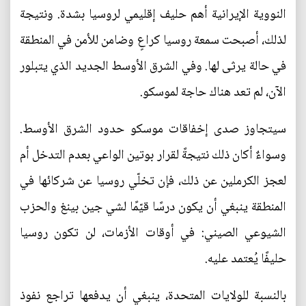
النووية الإيرانية أهم حليف إقليمي لروسيا بشدة. ونتيجة
لذلك، أصبحت سمعة روسيا كراعٍ وضامن للأمن في المنطقة
في حالة يرثى لها. وفي الشرق الأوسط الجديد الذي يتبلور
الآن، لم تعد هناك حاجة لموسكو.
سيتجاوز صدى إخفاقات موسكو حدود الشرق الأوسط.
وسواءٌ أكان ذلك نتيجةً لقرار بوتين الواعي بعدم التدخل أم
لعجز الكرملين عن ذلك، فإن تخلّي روسيا عن شركائها في
المنطقة ينبغي أن يكون درسًا قيّمًا لشي جين بينغ والحزب
الشيوعي الصيني: في أوقات الأزمات، لن تكون روسيا
حليفًا يُعتمد عليه.
بالنسبة للولايات المتحدة، ينبغي أن يدفعها تراجع نفوذ