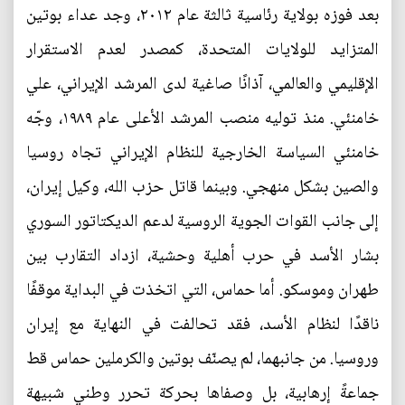
بعد فوزه بولاية رئاسية ثالثة عام ٢٠١٢، وجد عداء بوتين
المتزايد للولايات المتحدة، كمصدر لعدم الاستقرار
الإقليمي والعالمي، آذانًا صاغية لدى المرشد الإيراني، علي
خامنئي. منذ توليه منصب المرشد الأعلى عام ١٩٨٩، وجّه
خامنئي السياسة الخارجية للنظام الإيراني تجاه روسيا
والصين بشكل منهجي. وبينما قاتل حزب الله، وكيل إيران،
إلى جانب القوات الجوية الروسية لدعم الديكتاتور السوري
بشار الأسد في حرب أهلية وحشية، ازداد التقارب بين
طهران وموسكو. أما حماس، التي اتخذت في البداية موقفًا
ناقدًا لنظام الأسد، فقد تحالفت في النهاية مع إيران
وروسيا. من جانبهما، لم يصنّف بوتين والكرملين حماس قط
جماعةً إرهابية، بل وصفاها بحركة تحرر وطني شبيهة