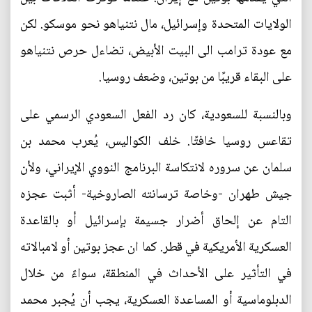
الولايات المتحدة وإسرائيل، مال نتنياهو نحو موسكو. لكن
مع عودة ترامب الى البيت الأبيض، تضاءل حرص نتنياهو
على البقاء قريبًا من بوتين، وضعف روسيا.
وبالنسبة للسعودية، كان رد الفعل السعودي الرسمي على
تقاعس روسيا خافتًا. خلف الكواليس، يُعرب محمد بن
سلمان عن سروره لانتكاسة البرنامج النووي الإيراني، ولأن
جيش طهران -وخاصة ترسانته الصاروخية- أثبت عجزه
التام عن إلحاق أضرار جسيمة بإسرائيل أو بالقاعدة
العسكرية الأمريكية في قطر. كما ان عجز بوتين أو لامبالاته
في التأثير على الأحداث في المنطقة، سواءً من خلال
الدبلوماسية أو المساعدة العسكرية، يجب أن يُجبر محمد