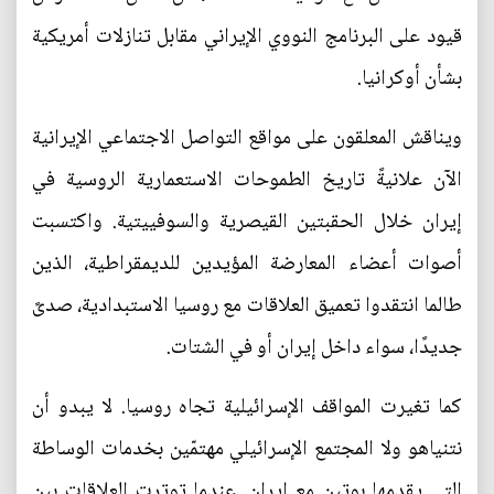
قيود على البرنامج النووي الإيراني مقابل تنازلات أمريكية
بشأن أوكرانيا.
ويناقش المعلقون على مواقع التواصل الاجتماعي الإيرانية
الآن علانيةً تاريخ الطموحات الاستعمارية الروسية في
إيران خلال الحقبتين القيصرية والسوفييتية. واكتسبت
أصوات أعضاء المعارضة المؤيدين للديمقراطية، الذين
طالما انتقدوا تعميق العلاقات مع روسيا الاستبدادية، صدىً
جديدًا، سواء داخل إيران أو في الشتات.
كما تغيرت المواقف الإسرائيلية تجاه روسيا. لا يبدو أن
نتنياهو ولا المجتمع الإسرائيلي مهتمّين بخدمات الوساطة
التي يقدمها بوتين مع إيران. عندما توترت العلاقات بين