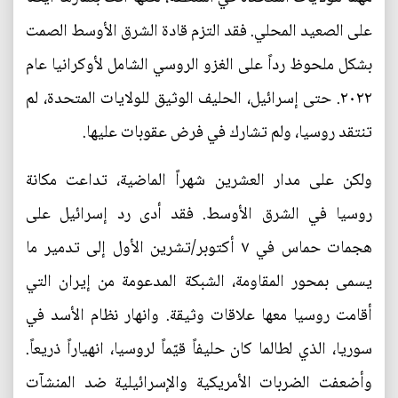
على الصعيد المحلي. فقد التزم قادة الشرق الأوسط الصمت
بشكل ملحوظ رداً على الغزو الروسي الشامل لأوكرانيا عام
٢٠٢٢. حتى إسرائيل، الحليف الوثيق للولايات المتحدة، لم
تنتقد روسيا، ولم تشارك في فرض عقوبات عليها.
ولكن على مدار العشرين شهراً الماضية، تداعت مكانة
روسيا في الشرق الأوسط. فقد أدى رد إسرائيل على
هجمات حماس في ٧ أكتوبر/تشرين الأول إلى تدمير ما
يسمى بمحور المقاومة، الشبكة المدعومة من إيران التي
أقامت روسيا معها علاقات وثيقة. وانهار نظام الأسد في
سوريا، الذي لطالما كان حليفاً قيّماً لروسيا، انهياراً ذريعاً.
وأضعفت الضربات الأمريكية والإسرائيلية ضد المنشآت