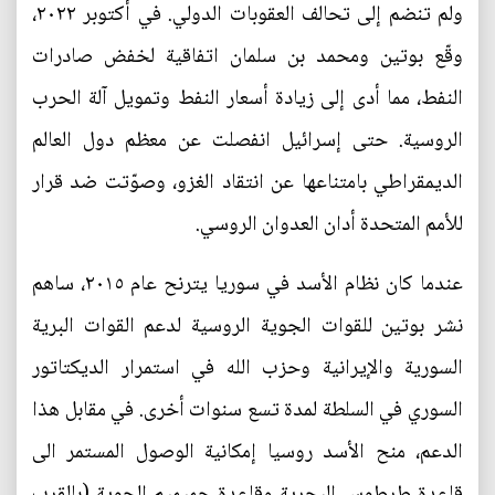
ولم تنضم إلى تحالف العقوبات الدولي. في أكتوبر ٢٠٢٢،
وقّع بوتين ومحمد بن سلمان اتفاقية لخفض صادرات
النفط، مما أدى إلى زيادة أسعار النفط وتمويل آلة الحرب
الروسية. حتى إسرائيل انفصلت عن معظم دول العالم
الديمقراطي بامتناعها عن انتقاد الغزو، وصوّتت ضد قرار
للأمم المتحدة أدان العدوان الروسي.
عندما كان نظام الأسد في سوريا يترنح عام ٢٠١٥، ساهم
نشر بوتين للقوات الجوية الروسية لدعم القوات البرية
السورية والإيرانية وحزب الله في استمرار الديكتاتور
السوري في السلطة لمدة تسع سنوات أخرى. في مقابل هذا
الدعم، منح الأسد روسيا إمكانية الوصول المستمر الى
قاعدة طرطوس البحرية وقاعدة حميميم الجوية (بالقرب