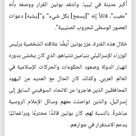
أكبر مدينة في ليبيا. وانتقد بوتين القرار ووصفه بأنه
"معيب"، قائلاً إنه "[يسمح] بكل شيء" و"[يشبه] دعوات
العصور الوسطى للحروب الصليبية".
خلال هذه الفترة، عزز بوتين أيضًا علاقته الشخصية برئيس
الوزراء الإسرائيلي بنيامين نتنياهو، الذي كان يخشى بدوره
انهيار الدولة وصعود الحكومات والحركات الإسلامية في
العالم العربي. وكذلك كان الحال مع العديد من اليهود
المحافظين الذين هاجروا من الاتحاد السوفيتي السابق إلى
إسرائيل، والذين تواصلت معهم وسائل الإعلام الروسية
مباشرةً. بالنسبة لهم، كان بوتين قائدًا محترمًا وبراغماتيًا
يدعم الاستقرار في جوارهم.