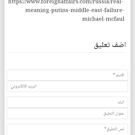
https://www.foreignaffairs.com/russia/real-
meaning-putins-middle-east-failure-
michael-mcfaul
اضف تعليق