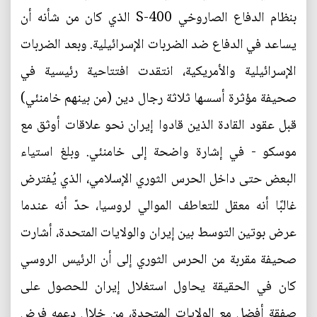
بنظام الدفاع الصاروخي S-400 الذي كان من شأنه أن
يساعد في الدفاع ضد الضربات الإسرائيلية. وبعد الضربات
الإسرائيلية والأمريكية، انتقدت افتتاحية رئيسية في
صحيفة مؤثرة أسسها ثلاثة رجال دين (من بينهم خامنئي)
قبل عقود القادة الذين قادوا إيران نحو علاقات أوثق مع
موسكو - في إشارة واضحة إلى خامنئي. وبلغ استياء
البعض حتى داخل الحرس الثوري الإسلامي، الذي يُفترض
غالبًا أنه معقل للتعاطف الموالي لروسيا، حدّ أنه عندما
عرض بوتين التوسط بين إيران والولايات المتحدة، أشارت
صحيفة مقربة من الحرس الثوري إلى أن الرئيس الروسي
كان في الحقيقة يحاول استغلال إيران للحصول على
صفقة أفضل مع الولايات المتحدة، من خلال دعمه فرض