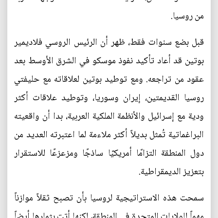
من روسيا.
قبل بضع سنوات فقط، ظهر أن الرئيس الروسي فلاديمير
بوتين قد أعاد تأكيد نفوذ موسكو في الشرق الأوسط بعد
عقود من تراجعه. ومع توطيد بوتين لعلاقاته مع حليفتي
روسيا القديمتين، إيران وسوريا، وتوطيد علاقات أكثر
ودية مع إسرائيل والأنظمة الملكية العربية، بدا أن واقعيته
البراغماتية تُمثل بديلاً أكثر ملاءمة لما اعتبرته العديد من
دول المنطقة التزامًا أمريكيًا ساذجًا ومزعزعًا للاستقرار
بتعزيز الديمقراطية.
سمحت هذه الاستراتيجية لروسيا بأن تصبح ثقلاً موازناً
مهماً للولايات المتحدة في المنطقة، لكنها أتت بثمارها أيضاً