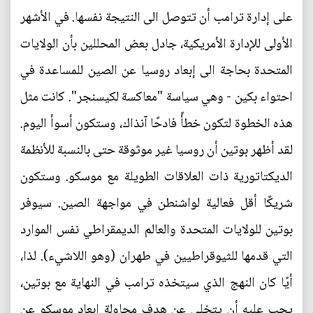
على إدارة ترامب أن تتوصل الى النتيجة نفسها. في الأشهر
الأولى للإدارة الأمريكية، جادل بعض المحللين بأن الولايات
المتحدة بحاجة الى إبعاد روسيا عن الصين للمساعدة في
احتواء بكين - وهي سياسة "معاكسة لكيسنجر". كانت مثل
هذه الخطوة لتكون خطأً فادحًا آنذاك، وستكون أسوأ اليوم.
لقد أظهر بوتين أن روسيا غير موثوقة حتى بالنسبة للأنظمة
الديكتاتورية ذات العلاقات الطويلة مع موسكو. وستكون
شريكًا أقل فعالية لواشنطن في مواجهة الصين. سيوفر
بوتين للولايات المتحدة والعالم الديمقراطي نفس الموارد
التي قدمها للثيوقراطيين في طهران (وهو اللاشيء). لذا،
أيًا كان النهج الذي سيتخذه ترامب في النهاية مع بوتين،
يجب عليه أن يتخلى عن هدف محاولة إبعاد موسكو عن