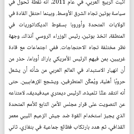
أثبت الربيع العربي، في عام 2011، أنه نقطة تحول في
سياسة بوتين تجاه الشرق الأوسط. وبينما احتفل القادة في
الولايات المتحدة وأوروبا بسقوط الديكتاتوريات في
المنطقة، اتخذ بوتين، رئيس الوزراء الروسي آنذاك، وجهة
نظر مختلفة تجاه الاحتجاجات. ففي اجتماعات مع قادة
غربيين، بمن فيهم الرئيس الأمريكي باراك أوباما، حذر من
أن انهيار الاستبداد في العالم العربي من شأنه أن يشعل
حروبًا أهلية، ويُمكّن المتطرفين، ويشجع الإرهابيين. حتى
أنه انتقد علنًا تلميذه، الرئيس ديمتري ميدفيديف، لامتناعه
عن التصويت على قرار مجلس الأمن التابع للأمم المتحدة
الذي يجيز استخدام القوة ضد جيش الزعيم الليبي معمر
القذافي، ثم هدد بارتكاب فظائع جماعية في بنغازي، ثاني