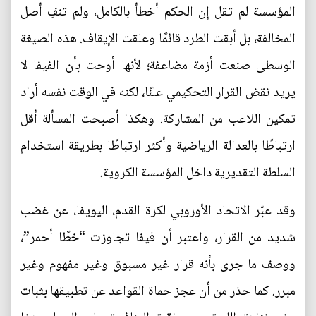
المؤسسة لم تقل إن الحكم أخطأ بالكامل، ولم تنفِ أصل
المخالفة، بل أبقت الطرد قائمًا وعلقت الإيقاف. هذه الصيغة
الوسطى صنعت أزمة مضاعفة؛ لأنها أوحت بأن الفيفا لا
يريد نقض القرار التحكيمي علنًا، لكنه في الوقت نفسه أراد
تمكين اللاعب من المشاركة. وهكذا أصبحت المسألة أقل
ارتباطًا بالعدالة الرياضية وأكثر ارتباطًا بطريقة استخدام
السلطة التقديرية داخل المؤسسة الكروية.
وقد عبّر الاتحاد الأوروبي لكرة القدم، اليويفا، عن غضب
شديد من القرار، واعتبر أن فيفا تجاوزت “خطًا أحمر”،
ووصف ما جرى بأنه قرار غير مسبوق وغير مفهوم وغير
مبرر. كما حذر من أن عجز حماة القواعد عن تطبيقها بثبات