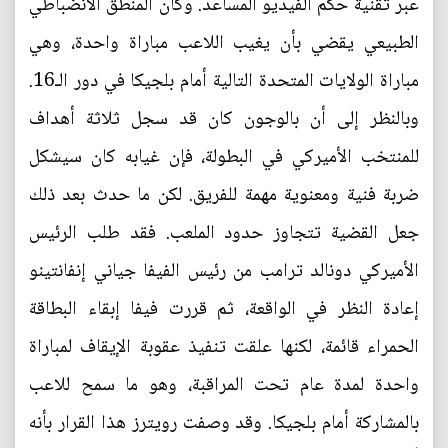
عبر تقنية حكم الفيديو المساعد. وكان المنطق الانضباطي
الطبيعي يقضي بأن يغيب اللاعب مباراة واحدة، وهي
مباراة الولايات المتحدة التالية أمام بلجيكا في دور الـ16.
وبالنظر إلى أن بالوجون كان قد سجل ثلاثة أهداف
للمنتخب الأميركي في البطولة، فإن غيابه كان سيشكل
ضربة فنية ومعنوية مهمة للفريق. لكن ما حدث بعد ذلك
جعل القضية تتجاوز حدود الملعب. فقد طلب الرئيس
الأميركي دونالد ترامب من رئيس الفيفا جياني إنفانتينو
إعادة النظر في الواقعة، ثم قررت فيفا إبقاء البطاقة
الحمراء قائمة، لكنها علقت تنفيذ عقوبة الإيقاف لمباراة
واحدة لمدة عام تحت المراقبة، وهو ما سمح للاعب
بالمشاركة أمام بلجيكا. وقد وصفت رويترز هذا القرار بأنه