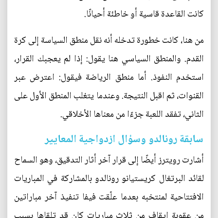
كانت القاعدة قاسية أو خاطئة أحيانًا.
من هنا، كانت خطورة تدخله أنه نقل منطق السياسة إلى كرة
القدم. والمنطق السياسي هنا يقول: إذا لم يعجبك القرار،
استخدم النفوذ. أما منطق الرياضة فيقول: اعترض عبر
القنوات، ثم اقبل النتيجة. وعندما يتغلب المنطق الأول على
الثاني، تفقد اللعبة جزءًا من معناها الأخلاقي.
سابقة رونالدو وسؤال ازدواجية المعايير
أشارت رويترز أيضًا إلى قرار آخر أثار التدقيق، وهو السماح
لقائد البرتغال كريستيانو رونالدو بالمشاركة في المباريات
الافتتاحية لمنتخبه بعدما علّقت فيفا تنفيذ آخر مباراتين
من عقوبة إيقاف من ثلاث مباريات كان قد تلقاها بسبب