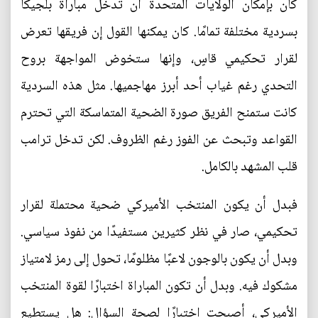
كان بإمكان الولايات المتحدة أن تدخل مباراة بلجيكا
بسردية مختلفة تمامًا. كان يمكنها القول إن فريقها تعرض
لقرار تحكيمي قاسٍ، وإنها ستخوض المواجهة بروح
التحدي رغم غياب أحد أبرز مهاجميها. مثل هذه السردية
كانت ستمنح الفريق صورة الضحية المتماسكة التي تحترم
القواعد وتبحث عن الفوز رغم الظروف. لكن تدخل ترامب
قلب المشهد بالكامل.
فبدل أن يكون المنتخب الأميركي ضحية محتملة لقرار
تحكيمي، صار في نظر كثيرين مستفيدًا من نفوذ سياسي.
وبدل أن يكون بالوجون لاعبًا مظلومًا، تحول إلى رمز لامتياز
مشكوك فيه. وبدل أن تكون المباراة اختبارًا لقوة المنتخب
الأميركي، أصبحت اختبارًا لصحة السؤال: هل يستطيع